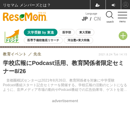
リセマム メンバーズ
Language
JP
/
CN
menu
search
大学受験 by 東進
医学部
東大受験
医専予備校徹底リサーチ
河合塾×東大特集
親子で考える大学選び
高校受験
中学受験
小学校受験
教育イベント
先生
2021.8.24 Tue 14:15
共通テスト
夏休み
8月開催学校説明会・相談会
学校広報にPodcast活用、教育関係者限定セミ
8月開催イベント・WS
全国公立高校 過去問
人気記事
ナー8/26
自由研究教材（小学生向け）
自由研究教材（中学生向け）
ランキング
首都圏模試センターは2021年8月26日、教育関係者を対象に中学受験
Podcast番組スタート記念セミナーを開催する。学校広報の活動のヒントになる
ように、音声メディア市場の動向やPodcast番組での広告効果等、ゲストを迎え
て伝える。
advertisement