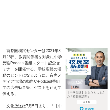
首都圏模試センターは2021年8
月26日、教育関係者を対象に中学
受験Podcast番組スタート記念セ
ミナーを開催する。学校広報の活
動のヒントになるように、音声メ
ディア市場の動向やPodcast番組
での広告効果等、ゲストを迎えて
【中学受験】おおたとしまさ
伝える。
の「校長室訪問」
全 1 枚
文化放送は7月5日より、「【中
拡大写真