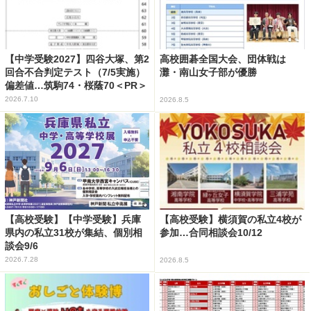
【中学受験2027】四谷大塚、第2
高校囲碁全国大会、団体戦は
回合不合判定テスト（7/5実施）
灘・南山女子部が優勝
偏差値…筑駒74・桜蔭70＜PR＞
2026.7.10
2026.8.5
【高校受験】【中学受験】兵庫
【高校受験】横須賀の私立4校が
県内の私立31校が集結、個別相
参加…合同相談会10/12
談会9/6
2026.7.28
2026.8.5