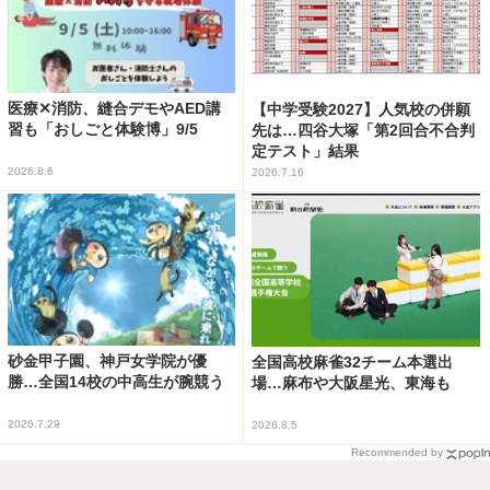
医療✕消防、縫合デモやAED講
【中学受験2027】人気校の併願
習も「おしごと体験博」9/5
先は…四谷大塚「第2回合不合判
定テスト」結果
2026.8.6
2026.7.16
砂金甲子園、神戸女学院が優
全国高校麻雀32チーム本選出
勝…全国14校の中高生が腕競う
場…麻布や大阪星光、東海も
2026.7.29
2026.8.5
Recommended by