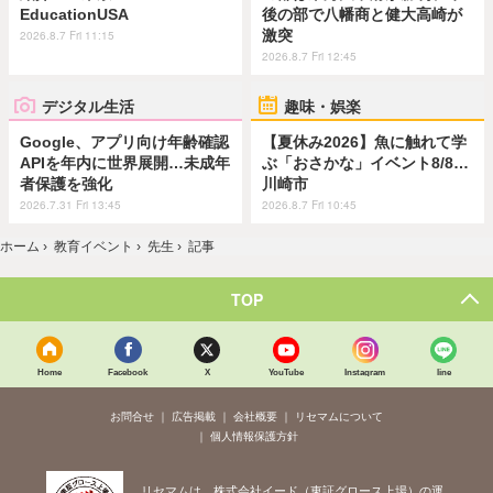
EducationUSA
後の部で八幡商と健大高崎が
激突
2026.8.7 Fri 11:15
2026.8.7 Fri 12:45
デジタル生活
趣味・娯楽
Google、アプリ向け年齢確認
【夏休み2026】魚に触れて学
APIを年内に世界展開…未成年
ぶ「おさかな」イベント8/8…
者保護を強化
川崎市
2026.7.31 Fri 13:45
2026.8.7 Fri 10:45
ホーム
›
教育イベント
›
先生
›
記事
TOP
Home
Facebook
X
YouTube
Instagram
line
お問合せ
広告掲載
会社概要
リセマムについて
個人情報保護方針
リセマムは、株式会社イード（東証グロース上場）の運