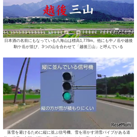
日本酒の名前にもなっている八海山は標高1,778m。他にも中ノ岳や越後
駒ケ岳が並び、3つの山を合わせて「越後三山」と呼んでいる
落雪を避けるために縦に並ぶ信号機、雪を溶かす消雪パイプがある道