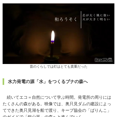
昔のくらしでは灯はとても貴重だった
水力発電の源「水」をつくるブナの森へ
続いてエコ＝自然について学ぶ時間。発電所の周りには
たくさんの森がある。映像では、奥只見ダムの建設によっ
てできた奥只見湖を船で渡り、キープ協会の「ぱりんこ」
のガイドで「銀山平」の森へと進んでいく。