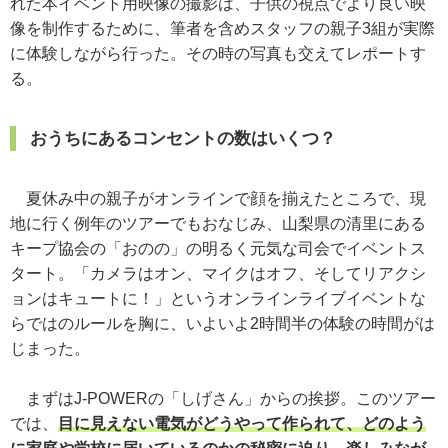
れた本イベント用映像の撮影は、子供の視点でより良い映
像を制作するために、筆者を含めスタッフの親子3組が実際
に体験しながら行った。その時の写真も交えてレポートす
る。
おうちにあるコンセントの数はいくつ？
夏休み中の親子がオンラインで顔を揃えたところで、現
地に行く例年のツアーでもおなじみ、山梨県の清里にある
キープ協会の「おのの」の明るく元気な司会でイベントス
タート。「カメラはオン、マイクはオフ、そしてリアクシ
ョンはキュートに！」というオンラインライブイベントな
らではのルールを胸に、いよいよ2時間半の体験の時間がは
じまった。
まずはJ-POWERの「しげさん」からの挨拶。このツアー
では、
目に見えない電気がどうやって作られて、どのよう