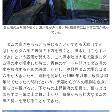
ダム湖の反対側を覗くと洪水吐がみえる。6月撮影時には下方に雪が残っ
ていた
ダムの高さをもっとも感じることができる天端（てん
ば）からダム湖の裏側の下方を覗くと、洪水吐（こうずい
ばき）という設備が見える。この洪水吐は大雨で急激にダ
ム湖の水が増水した時に、青色のゲートを開けてダム湖の
水を放流するための設備。ただし、奥只見ダムの場合はダ
ム湖が大きいため、運転を開始した1960年以来、放流は60
年間でたったの8回だという。天端からダムの裏側を覗き、
葉っぱを投げると、下からの上昇気流の影響で、葉っぱは
落ちずに一気に上に舞い上がり、映像からも壮大なダムの
風の勢いを感じることができた。