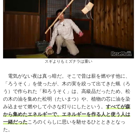
スギよりもミズナラは重い
電気がない夜は真っ暗だ。そこで昔は薪を燃やす他に、
「ろうそく」を使ったが、木の実を絞って出てきた蝋（ろ
う）で作られた「和ろうそく」は、高級品だったため、松
の木の油を集めた松明（たいまつ）や、植物の芯に油を染
み込ませて燃やして小さな灯りにしたという。
すべてが森
から集めたエネルギーで、エネルギーを作る人と使う人は
一緒だった
ころのくらしに思いを馳せるひとときとなっ
た。