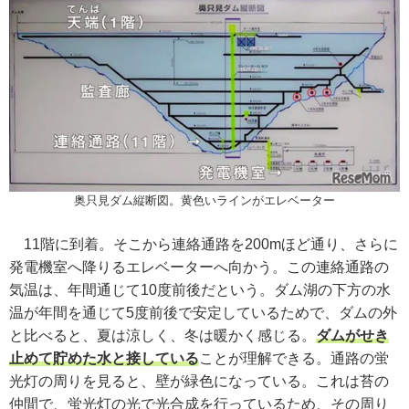
奥只見ダム縦断図。黄色いラインがエレベーター
11階に到着。そこから連絡通路を200mほど通り、さらに
発電機室へ降りるエレベーターへ向かう。この連絡通路の
気温は、年間通じて10度前後だという。ダム湖の下方の水
温が年間を通じて5度前後で安定しているためで、ダムの外
と比べると、夏は涼しく、冬は暖かく感じる。
ダムがせき
止めて貯めた水と接している
ことが理解できる。通路の蛍
光灯の周りを見ると、壁が緑色になっている。これは苔の
仲間で、蛍光灯の光で光合成を行っているため、その周り