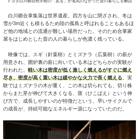
トヨタ白川郷自然学校の「ある」が電気のなかった昔の暮らしを解説
白川郷合掌集落は世界遺産。四方を山に閉ざされ、冬は
雪が3m近くも積もるため陸の孤島と呼ばれることもあるほ
ど他の地域との流通が難しい場所だった。そのため合掌家
屋をはじめとした昔の人の暮らしが色濃く残っている。
映像では、スギ（針葉樹）とミズナラ（広葉樹）の薪が
用意され、囲炉裏の薪に向いている木はどちらかの実験が
行われた。
軽い木は密度が低く激しく燃えるがすぐに燃え
尽き、密度が高く重い木は緩やかな火力で長く燃える
。実
験ではミズナラの木が重く、この木は切られても、切り株
からまた芽が伸びて大きくなる、蘖（ひこばえ）という伸
び方で、成長しやすいのが特徴だという。早いサイクルで
の成長が、持続可能なエネルギー源になっていたのだ。