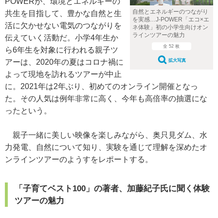
POWERが、環境とエネルギーの
自然とエネルギーのつながり
共生を目指して、豊かな自然と生
を実感…J-POWER「エコ×エ
活に欠かせない電気のつながりを
ネ体験」初の小学生向けオン
ラインツアーの魅力
伝えていく活動だ。小学4年生か
全 52 枚
ら6年生を対象に行われる親子ツ
アーは、2020年の夏はコロナ禍に
拡大写真
よって現地を訪れるツアーが中止
に。2021年は2年ぶり、初めてのオンライン開催となっ
た。その人気は例年非常に高く、今年も高倍率の抽選にな
ったという。
親子一緒に美しい映像を楽しみながら、奥只見ダム、水
力発電、自然について知り、実験を通じて理解を深めたオ
ンラインツアーのようすをレポートする。
「子育てベスト100」の著者、加藤紀子氏に聞く体験
ツアーの魅力