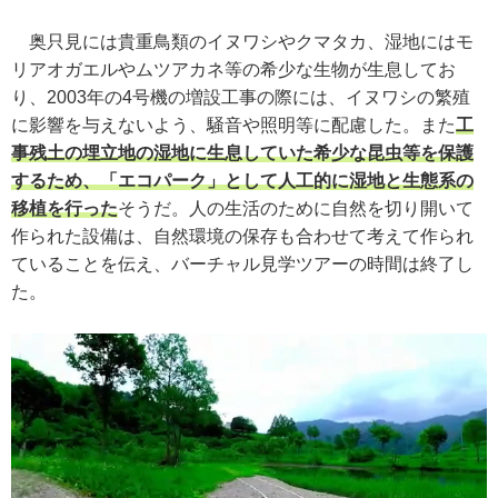
奥只見には貴重鳥類のイヌワシやクマタカ、湿地にはモ
リアオガエルやムツアカネ等の希少な生物が生息してお
り、2003年の4号機の増設工事の際には、イヌワシの繁殖
に影響を与えないよう、騒音や照明等に配慮した。また
工
事残土の埋立地の湿地に生息していた希少な昆虫等を保護
するため、「エコパーク」として人工的に湿地と生態系の
移植を行った
そうだ。人の生活のために自然を切り開いて
作られた設備は、自然環境の保存も合わせて考えて作られ
ていることを伝え、バーチャル見学ツアーの時間は終了し
た。