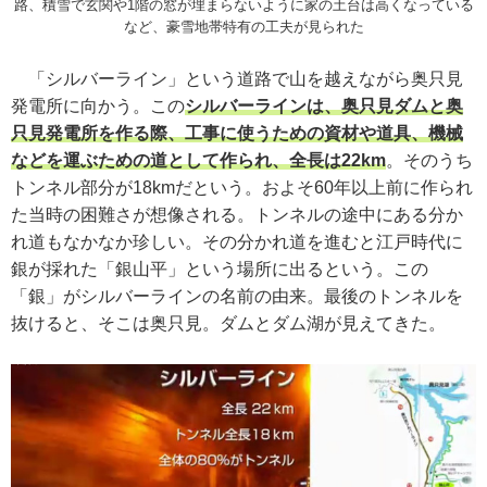
路、積雪で玄関や1階の窓が埋まらないように家の土台は高くなっている
など、豪雪地帯特有の工夫が見られた
「シルバーライン」という道路で山を越えながら奥只見
発電所に向かう。この
シルバーラインは、奥只見ダムと奥
只見発電所を作る際、工事に使うための資材や道具、機械
などを運ぶための道として作られ、全長は22km
。そのうち
トンネル部分が18kmだという。およそ60年以上前に作られ
た当時の困難さが想像される。トンネルの途中にある分か
れ道もなかなか珍しい。その分かれ道を進むと江戸時代に
銀が採れた「銀山平」という場所に出るという。この
「銀」がシルバーラインの名前の由来。最後のトンネルを
抜けると、そこは奥只見。ダムとダム湖が見えてきた。