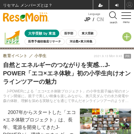
リセマム メンバーズ
Language
JP
/
CN
menu
search
大学受験 by 東進
医学部
東大受験
医専予備校徹底リサーチ
河合塾×東大特集
親子で考える大学選び
高校受験
中学受験
小学校受験
教育イベント
小学生
2021.9.13 Mon 9:45
PR
共通テスト
夏休み
8月開催学校説明会・相談会
自然とエネルギーのつながりを実感…J-
8月開催イベント・WS
全国公立高校 過去問
人気記事
POWER「エコ×エネ体験」初の小学生向けオン
自由研究教材（小学生向け）
自由研究教材（中学生向け）
ランキング
ラインツアーの魅力
J-POWERによる「エコ×エネ体験プロジェクト」の小学生親子編が初のオン
ライン開催に。親子で美しい映像を楽しみながら、奥只見ダムでの水力発電や
森の体験、理解を深める実験などを通じて学んだオンラインツアーのようすを
レポートする。
2007年からスタートした「エコ
×エネ体験プロジェクト」は、長
年、電源を開発してきたJ-