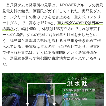
奥只見ダムと発電所の見学は、J-POWERグループの奥只
見電力館の館長、伊藤氏がガイドしてくれた。奥只見ダム
はコンクリートの重みで水をせき止める「重力式コンクリ
ートダム」で、高さは157mと、
重力式ダムの中では日本一
の高さ
だ。幅は480m、体積は163万立方mでこれは東京ド
ームの1.3倍。ダムの完成には約4年の月日を要したとい
う。福島県と新潟県の県境を流れる只見川をせき止めて作
られている。発電所はダムの地下に作られており、発電所
で作られた電気は、近くにある開閉所という送電設備か
ら、送電線を通って首都圏や東北地方に送られているそう
だ。