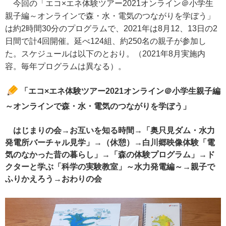
今回の「エコ×エネ体験ツアー2021オンライン＠小学生
親子編～オンラインで森・水・電気のつながりを学ぼう」
は約2時間30分のプログラムで、2021年は8月12、13日の2
日間で計4回開催。延べ124組、約250名の親子が参加し
た。スケジュールは以下のとおり。（2021年8月実施内
容。毎年プログラムは異なる）。
「エコ×エネ体験ツアー2021オンライン＠小学生親子編
～オンラインで森・水・電気のつながりを学ぼう」
はじまりの会→お互いを知る時間→「奥只見ダム・水力
発電所バーチャル見学」→（休憩）→白川郷映像体験「電
気のなかった昔の暮らし」→「森の体験プログラム」→ド
クターと学ぶ「科学の実験教室」～水力発電編～→親子で
ふりかえろう→おわりの会