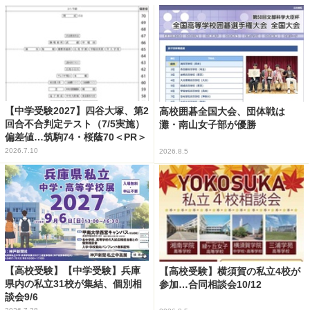
【中学受験2027】四谷大塚、第2
高校囲碁全国大会、団体戦は
回合不合判定テスト（7/5実施）
灘・南山女子部が優勝
偏差値…筑駒74・桜蔭70＜PR＞
2026.7.10
2026.8.5
【高校受験】【中学受験】兵庫
【高校受験】横須賀の私立4校が
県内の私立31校が集結、個別相
参加…合同相談会10/12
談会9/6