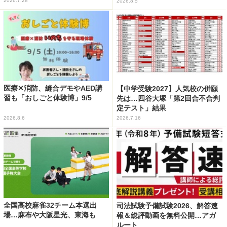
2026.7.28
2026.8.5
医療✕消防、縫合デモやAED講
【中学受験2027】人気校の併願
習も「おしごと体験博」9/5
先は…四谷大塚「第2回合不合判
定テスト」結果
2026.8.6
2026.7.16
全国高校麻雀32チーム本選出
司法試験予備試験2026、解答速
場…麻布や大阪星光、東海も
報＆総評動画を無料公開…アガ
ルート