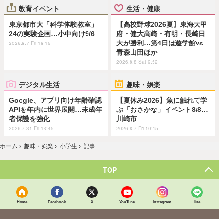
教育イベント
生活・健康
東京都市大「科学体験教室」
【高校野球2026夏】東海大甲
24の実験企画…小中向け9/6
府・健大高崎・有明・長崎日
大が勝利…第4日は遊学館vs
2026.8.7 Fri 18:15
青森山田ほか
2026.8.8 Sat 9:52
デジタル生活
趣味・娯楽
Google、アプリ向け年齢確認
【夏休み2026】魚に触れて学
APIを年内に世界展開…未成年
ぶ「おさかな」イベント8/8…
者保護を強化
川崎市
2026.7.31 Fri 13:45
2026.8.7 Fri 10:45
ホーム
›
趣味・娯楽
›
小学生
›
記事
TOP
Home
Facebook
X
YouTube
Instagram
line