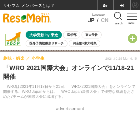
リセマム メンバーズ
Language
JP
/
CN
menu
search
大学受験 by 東進
医学部
東大受験
医専予備校徹底リサーチ
河合塾×東大特集
親子で考える大学選び
高校受験
中学受験
小学校受験
趣味・娯楽
小学生
2021.10.25 Mon 9:15
共通テスト
夏休み
8月開催学校説明会・相談会
「WRO 2021国際大会」オンラインで11/18-21
8月開催イベント・WS
全国公立高校 過去問
人気記事
開催
自由研究教材（小学生向け）
自由研究教材（中学生向け）
ランキング
WROは2021年11月18日から21日、「WRO 2021国際大会」をオンラインで
開催する。WRO Japanからは、「WRO Japan決勝大会」で優秀な成績をおさ
めた7チームが国際大会に出場する。
advertisement