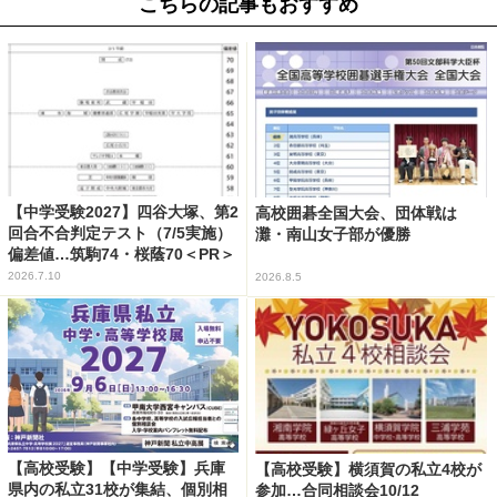
こちらの記事もおすすめ
【中学受験2027】四谷大塚、第2
高校囲碁全国大会、団体戦は
回合不合判定テスト（7/5実施）
灘・南山女子部が優勝
偏差値…筑駒74・桜蔭70＜PR＞
2026.7.10
2026.8.5
【高校受験】【中学受験】兵庫
【高校受験】横須賀の私立4校が
県内の私立31校が集結、個別相
参加…合同相談会10/12