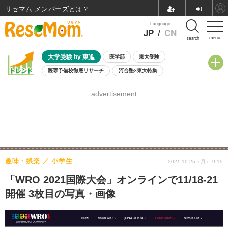
リセマム メンバーズ
Language
JP
/
CN
menu
search
大学受験 by 東進
医学部
東大受験
医専予備校徹底リサーチ
河合塾×東大特集
親子で考える大学選び
高校受験
中学受験
小学校受験
advertisement
共通テスト
夏休み
8月開催学校説明会・相談会
8月開催イベント・WS
全国公立高校 過去問
人気記事
自由研究教材（小学生向け）
自由研究教材（中学生向け）
ランキング
趣味・娯楽
小学生
2021.10.25（月） 9:15
「WRO 2021国際大会」オンラインで11/18-21
開催 3枚目の写真・画像