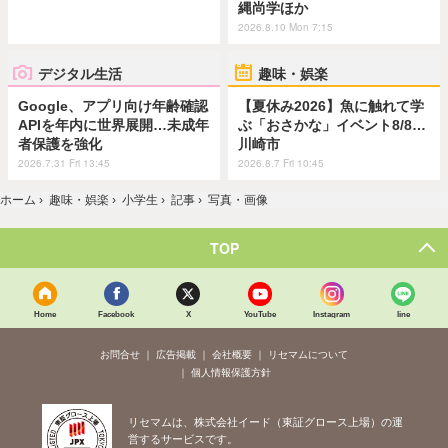
縄尚学ほか
2026.8.10 Mon 7:15
デジタル生活
趣味・娯楽
Google、アプリ向け年齢確認
【夏休み2026】魚に触れて学
APIを年内に世界展開…未成年
ぶ「おさかな」イベント8/8…
者保護を強化
川崎市
2026.7.31 Fri 13:45
2026.8.7 Fri 10:45
ホーム
›
趣味・娯楽
›
小学生
›
記事
›
写真・画像
TOP
Home
Facebook
X
YouTube
Instagram
line
お問合せ
広告掲載
会社概要
リセマムについて
個人情報保護方針
リセマムは、株式会社イード（東証グロース上場）の運
営するサービスです。