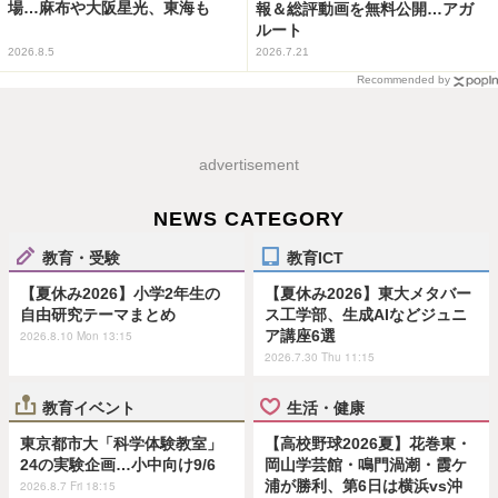
場…麻布や大阪星光、東海も
報＆総評動画を無料公開…アガ
ルート
2026.8.5
2026.7.21
Recommended by
advertisement
NEWS CATEGORY
教育・受験
教育ICT
【夏休み2026】小学2年生の
【夏休み2026】東大メタバー
自由研究テーマまとめ
ス工学部、生成AIなどジュニ
ア講座6選
2026.8.10 Mon 13:15
2026.7.30 Thu 11:15
教育イベント
生活・健康
東京都市大「科学体験教室」
【高校野球2026夏】花巻東・
24の実験企画…小中向け9/6
岡山学芸館・鳴門渦潮・霞ケ
浦が勝利、第6日は横浜vs沖
2026.8.7 Fri 18:15