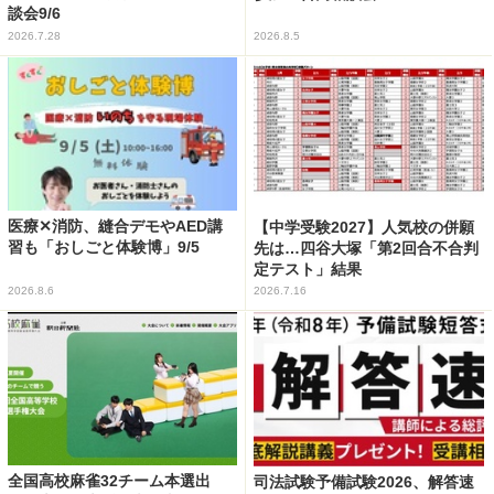
談会9/6
2026.7.28
2026.8.5
医療✕消防、縫合デモやAED講
【中学受験2027】人気校の併願
習も「おしごと体験博」9/5
先は…四谷大塚「第2回合不合判
定テスト」結果
2026.8.6
2026.7.16
全国高校麻雀32チーム本選出
司法試験予備試験2026、解答速