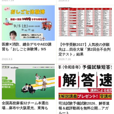
2026.7.28
2026.8.5
医療✕消防、縫合デモやAED講
【中学受験2027】人気校の併願
習も「おしごと体験博」9/5
先は…四谷大塚「第2回合不合判
定テスト」結果
2026.8.6
2026.7.16
全国高校麻雀32チーム本選出
司法試験予備試験2026、解答速
場…麻布や大阪星光、東海も
報＆総評動画を無料公開…アガ
ルート