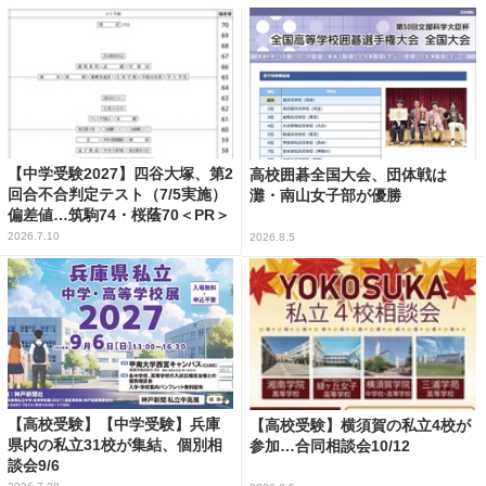
【中学受験2027】四谷大塚、第2
高校囲碁全国大会、団体戦は
回合不合判定テスト（7/5実施）
灘・南山女子部が優勝
偏差値…筑駒74・桜蔭70＜PR＞
2026.7.10
2026.8.5
【高校受験】【中学受験】兵庫
【高校受験】横須賀の私立4校が
県内の私立31校が集結、個別相
参加…合同相談会10/12
談会9/6