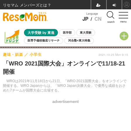
リセマム メンバーズ
Language
JP
/
CN
menu
search
大学受験 by 東進
医学部
東大受験
医専予備校徹底リサーチ
河合塾×東大特集
親子で考える大学選び
高校受験
中学受験
小学校受験
趣味・娯楽
小学生
2021.10.25 Mon 9:15
共通テスト
夏休み
8月開催学校説明会・相談会
「WRO 2021国際大会」オンラインで11/18-21
8月開催イベント・WS
全国公立高校 過去問
人気記事
開催
自由研究教材（小学生向け）
自由研究教材（中学生向け）
ランキング
WROは2021年11月18日から21日、「WRO 2021国際大会」をオンラインで
開催する。WRO Japanからは、「WRO Japan決勝大会」で優秀な成績をおさ
めた7チームが国際大会に出場する。
advertisement