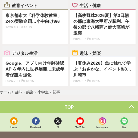
教育イベント
生活・健康
東京都市大「科学体験教室」
【高校野球2026夏】第3日朝
24の実験企画…小中向け9/6
の部は東海大甲府が勝利、午
後の部で八幡商と健大高崎が
2026.8.7 Fri 18:15
激突
2026.8.7 Fri 12:45
デジタル生活
趣味・娯楽
Google、アプリ向け年齢確認
【夏休み2026】魚に触れて学
APIを年内に世界展開…未成年
ぶ「おさかな」イベント8/8…
者保護を強化
川崎市
2026.7.31 Fri 13:45
2026.8.7 Fri 10:45
ホーム
›
趣味・娯楽
›
小学生
›
記事
TOP
Home
Facebook
X
YouTube
Instagram
line