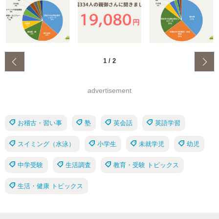
‹
1
/
2
advertisement
お稽古・習い事
塾
英会話
英語学習
スイミング（水泳）
小学生
未就学児
幼児
中学受験
生活調査
教育・受験 トピックス
生活・健康 トピックス