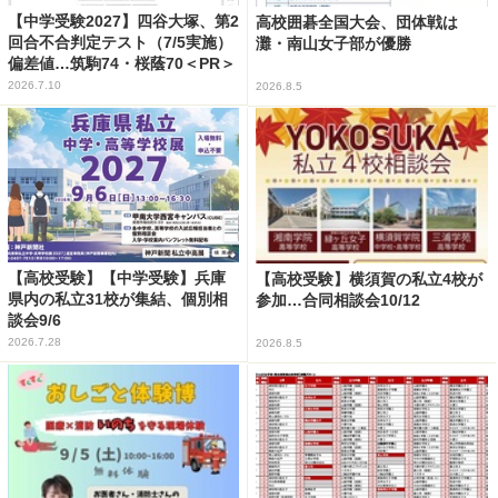
【中学受験2027】四谷大塚、第2
高校囲碁全国大会、団体戦は
回合不合判定テスト（7/5実施）
灘・南山女子部が優勝
偏差値…筑駒74・桜蔭70＜PR＞
2026.7.10
2026.8.5
【高校受験】【中学受験】兵庫
【高校受験】横須賀の私立4校が
県内の私立31校が集結、個別相
参加…合同相談会10/12
談会9/6
2026.7.28
2026.8.5