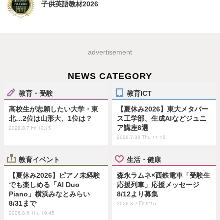
子供英語教材2026
advertisement
NEWS CATEGORY
教育・受験
教育ICT
高校生が志願したい大学・東
【夏休み2026】東大メタバー
北…2位は山形大、1位は？
ス工学部、生成AIなどジュニ
ア講座6選
2026.8.7 Fri 10:15
2026.7.30 Thu 11:15
教育イベント
生活・健康
【夏休み2026】ピアノ未経験
森永ラムネ×西鉄電車「受験生
でも楽しめる「AI Duo
応援列車」応援メッセージ
Piano」横浜みなとみらい
8/12より募集
8/31まで
2026.8.7 Fri 9:15
2026.8.6 Thu 19:45