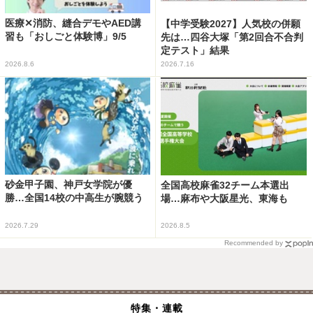
医療✕消防、縫合デモやAED講
【中学受験2027】人気校の併願
習も「おしごと体験博」9/5
先は…四谷大塚「第2回合不合判
定テスト」結果
2026.8.6
2026.7.16
砂金甲子園、神戸女学院が優
全国高校麻雀32チーム本選出
勝…全国14校の中高生が腕競う
場…麻布や大阪星光、東海も
2026.7.29
2026.8.5
Recommended by
特集・連載