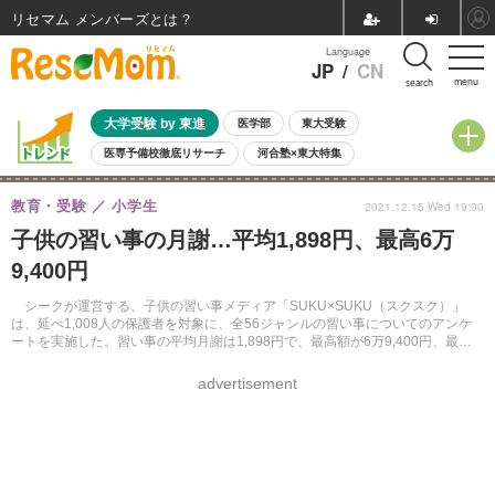
リセマム メンバーズ
Language
JP
/
CN
menu
search
大学受験 by 東進
医学部
東大受験
医専予備校徹底リサーチ
河合塾×東大特集
親子で考える大学選び
高校受験
中学受験
小学校受験
教育・受験
小学生
2021.12.15 Wed 19:00
共通テスト
夏休み
8月開催学校説明会・相談会
子供の習い事の月謝…平均1,898円、最高6万
8月開催イベント・WS
全国公立高校 過去問
人気記事
9,400円
自由研究教材（小学生向け）
自由研究教材（中学生向け）
ランキング
シークが運営する、子供の習い事メディア「SUKU×SUKU（スクスク）」
は、延べ1,008人の保護者を対象に、全56ジャンルの習い事についてのアンケ
ートを実施した。習い事の平均月謝は1,898円で、最高額が6万9,400円、最低
額は0円であった。
advertisement