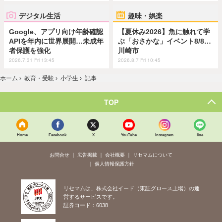
デジタル生活
趣味・娯楽
Google、アプリ向け年齢確認
【夏休み2026】魚に触れて学
APIを年内に世界展開…未成年
ぶ「おさかな」イベント8/8…
者保護を強化
川崎市
2026.7.31 Fri 13:45
2026.8.7 Fri 10:45
ホーム
›
教育・受験
›
小学生
›
記事
TOP
Home
Facebook
X
YouTube
Instagram
line
お問合せ
広告掲載
会社概要
リセマムについて
個人情報保護方針
リセマムは、株式会社イード（東証グロース上場）の運
営するサービスです。
証券コード：6038