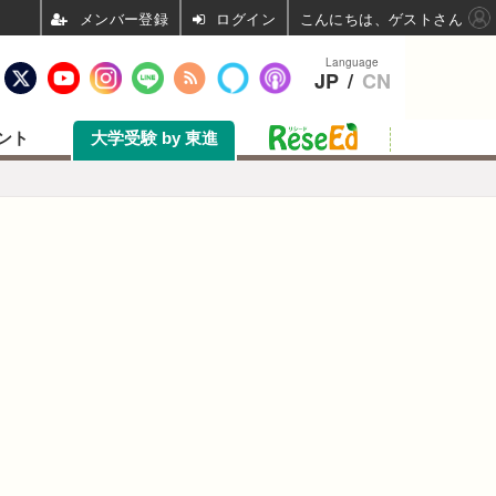
ログイン
こんにちは、ゲストさん
Language
JP
/
CN
ント
大学受験 by 東進