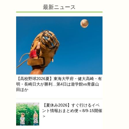
最新ニュース
【高校野球2026夏】東海大甲府・健大高崎・有
明・長崎日大が勝利…第4日は遊学館vs青森山
田ほか
【夏休み2026】すぐ行けるイベ
ント情報おまとめ便＜8/9-15開催
＞