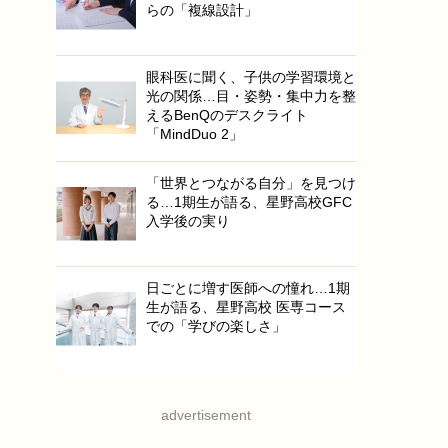
らの「複線設計」
眼科医に聞く、子供の学習環境と
光の関係…目・姿勢・集中力を整
えるBenQのデスクライト
「MindDuo 2」
「世界とつながる自分」を見つけ
る…1期生が語る、星野高校GFC
入学後の実り
日ごとに増す医師への憧れ…1期
生が語る、星野高校 医専コース
での「学びの楽しさ」
advertisement