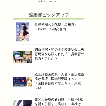
advertisement
編集部ピックアップ
星野学園の文化祭「星華祭」
9/12-13…小中高合同
関西学院・初の全学校説明会…教
育現場から語られた「一貫教育の
魅力とこれから」
総合診療医の第一人者・生坂政臣
氏が登壇…医学部受験イベント
「医師を目指す君たちへ」東京
9/13
難関大受験の新戦略…一般×推薦
を賢く併願する高校1、2年生か