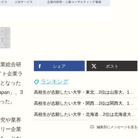
業総合研
シェア
ポスト
ワイト企業ラ
ランキング
位となった
pan」、3
高校生が志願したい大学・東北…2位は山形大、1位は？
なった。
高校生が志願したい大学・関西…2位は関西大、1位は？
高校生が志願したい大学・北海道…2位は北海道大、1位は？
究や業界
編集部にメッセージを送る
トリー企業