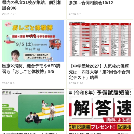
県内の私立31校が集結、個別相
参加…合同相談会10/12
談会9/6
2026.7.28
2026.8.5
医療✕消防、縫合デモやAED講
【中学受験2027】人気校の併願
習も「おしごと体験博」9/5
先は…四谷大塚「第2回合不合判
定テスト」結果
2026.8.6
2026.7.16