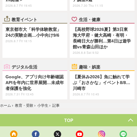
2026.8.7 Fri 19:45
2026.7.30 Thu 11:15
教育イベント
生活・健康
東京都市大「科学体験教室」
【高校野球2026夏】第3日東
24の実験企画…小中向け9/6
海大甲府・健大高崎・有明・
長崎日大が勝利…第4日は遊学
2026.8.7 Fri 18:15
館vs青森山田ほか
2026.8.8 Sat 9:52
デジタル生活
趣味・娯楽
Google、アプリ向け年齢確認
【夏休み2026】魚に触れて学
APIを年内に世界展開…未成年
ぶ「おさかな」イベント8/8…
者保護を強化
川崎市
2026.7.31 Fri 13:45
2026.8.7 Fri 10:45
ホーム
›
教育・受験
›
小学生
›
記事
TOP