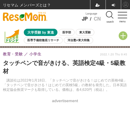
リセマム メンバーズ
Language
JP
/
CN
menu
search
大学受験 by 東進
医学部
東大受験
医専予備校徹底リサーチ
河合塾×東大特集
親子で考える大学選び
高校受験
中学受験
小学校受験
教育・受験
小学生
2022.1.20 Thu 9:45
共通テスト
夏休み
8月開催学校説明会・相談会
タッチペンで音がきける、英語検定4級・5級教
8月開催イベント・WS
全国公立高校 過去問
人気記事
材
自由研究教材（小学生向け）
自由研究教材（中学生向け）
ランキング
講談社は2022年1月18日、「タッチペンで音がきける！はじめての英検4級」
「タッチペンで音がきける！はじめての英検5級」の教材を発売した。日本英語
検定協会推奨マークも取得している。価格は、各4,620円（税込）。
advertisement