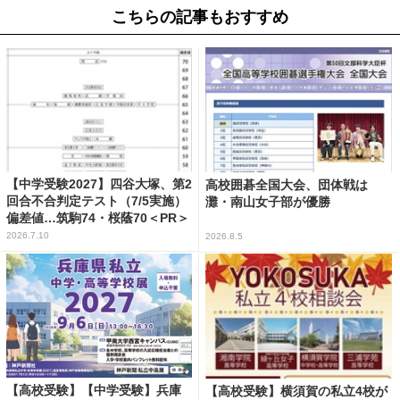
こちらの記事もおすすめ
【中学受験2027】四谷大塚、第2
高校囲碁全国大会、団体戦は
回合不合判定テスト（7/5実施）
灘・南山女子部が優勝
偏差値…筑駒74・桜蔭70＜PR＞
2026.7.10
2026.8.5
【高校受験】【中学受験】兵庫
【高校受験】横須賀の私立4校が