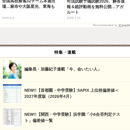
全国高校麻雀32チーム本選出
司法試験予備試験2026、解答速
場…麻布や大阪星光、東海も
報＆総評動画を無料公開…アガ
ルート
2026.8.5
2026.7.21
Recommended by
特集・連載
編集長・加藤紀子連載「今、会いたい人」
NEW!!【首都圏・中学受験】SAPIX 上位校偏差値＜
2027年度版（2026年4月）
NEW!!【関西・中学受験】浜学園「小6合否判定テス
ト」偏差値一覧