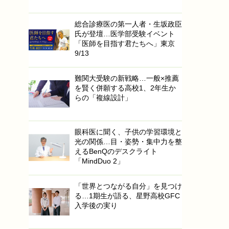
総合診療医の第一人者・生坂政臣
氏が登壇…医学部受験イベント
「医師を目指す君たちへ」東京
9/13
難関大受験の新戦略…一般×推薦
を賢く併願する高校1、2年生か
らの「複線設計」
眼科医に聞く、子供の学習環境と
光の関係…目・姿勢・集中力を整
えるBenQのデスクライト
「MindDuo 2」
「世界とつながる自分」を見つけ
る…1期生が語る、星野高校GFC
入学後の実り