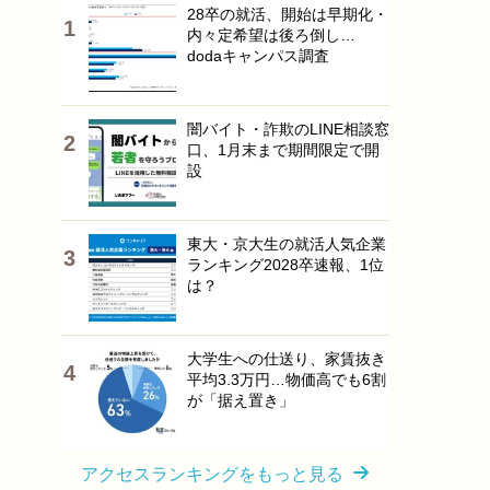
28卒の就活、開始は早期化・
内々定希望は後ろ倒し…
dodaキャンパス調査
闇バイト・詐欺のLINE相談窓
口、1月末まで期間限定で開
設
東大・京大生の就活人気企業
ランキング2028卒速報、1位
は？
大学生への仕送り、家賃抜き
平均3.3万円…物価高でも6割
が「据え置き」
アクセスランキングをもっと見る