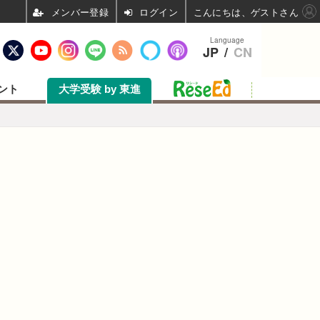
ログイン
こんにちは、ゲストさん
Language
JP
/
CN
ント
大学受験 by 東進