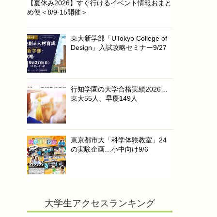
【夏休み2026】すぐ行けるイベント情報おまと
め便＜8/9-15開催＞
東大新学部「UTokyo College of
Design」入試攻略セミナー9/27
行知学園の大学合格実績2026…
東大55人、早慶149人
東京都市大「科学体験教室」24
の実験企画…小中向け9/6
大学生アクセスランキング