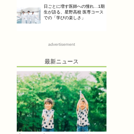
日ごとに増す医師への憧れ…1期
生が語る、星野高校 医専コース
での「学びの楽しさ」
advertisement
最新ニュース