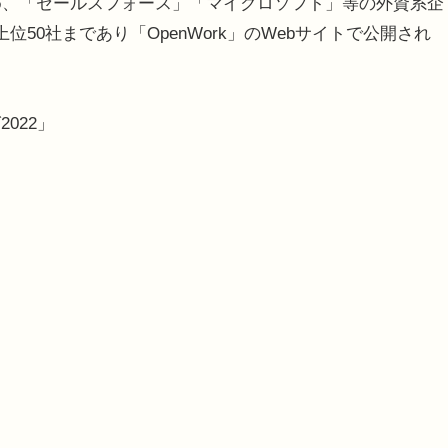
め、「セールスフォース」「マイクロソフト」等の外資系企
50社まであり「OpenWork」のWebサイトで公開され
022」