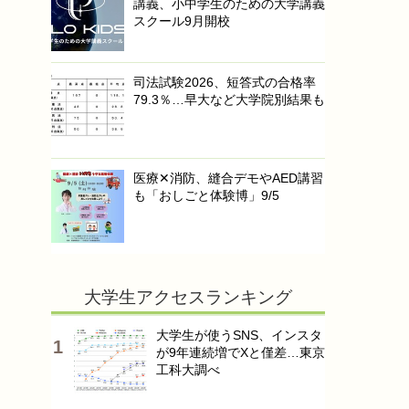
講義、小中学生のための大学講義
スクール9月開校
司法試験2026、短答式の合格率
79.3％…早大など大学院別結果も
医療✕消防、縫合デモやAED講習
も「おしごと体験博」9/5
大学生アクセスランキング
大学生が使うSNS、インスタ
が9年連続増でXと僅差…東京
工科大調べ