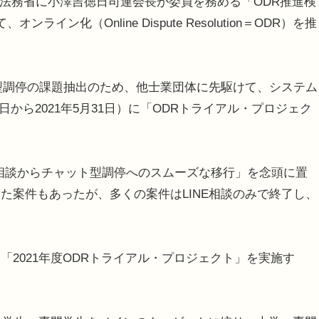
年10月に法務省に小澤吉徳日司連会長が委員を務める「ODR推進検
ン化（Online Dispute Resolution＝ODR）を推
型調停の課題抽出のため、他士業団体に先駆けて、システム
4日から2021年5月31日）に「ODRトライアル・プロジェク
E相談からチャット型調停へのスムーズな移行」を念頭に置
た案件もあったが、多くの案件はLINE相談のみで終了し、
2021年度ODRトライアル・プロジェクト」を実施す