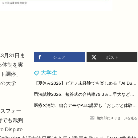
3月31日ま
シェア
ポスト
る体制を実
大学生
ット調停」
国の大学
【夏休み2026】ピアノ未経験でも楽しめる「AI Duo Piano」横浜みなとみらい8/31まで
司法試験2026、短答式の合格率79.3％…早大など大学院別結果も
医療✕消防、縫合デモやAED講習も「おしごと体験博」9/5
スフォー
編集部にメッセージを送る
野でも裁判
Dispute