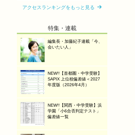
アクセスランキングをもっと見る
特集・連載
編集長・加藤紀子連載「今、
会いたい人」
NEW!!【首都圏・中学受験】
SAPIX 上位校偏差値＜2027
年度版（2026年4月）
NEW!!【関西・中学受験】浜
学園「小6合否判定テスト」
偏差値一覧