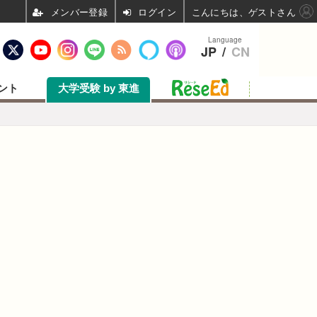
ログイン
こんにちは、ゲストさん
Language
JP
/
CN
ント
大学受験 by 東進