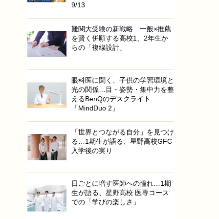
9/13
難関大受験の新戦略…一般×推薦
を賢く併願する高校1、2年生か
らの「複線設計」
眼科医に聞く、子供の学習環境と
光の関係…目・姿勢・集中力を整
えるBenQのデスクライト
「MindDuo 2」
「世界とつながる自分」を見つけ
る…1期生が語る、星野高校GFC
入学後の実り
日ごとに増す医師への憧れ…1期
生が語る、星野高校 医専コース
での「学びの楽しさ」