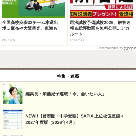
全国高校麻雀32チーム本選出
司法試験予備試験2026、解答速
場…麻布や大阪星光、東海も
報＆総評動画を無料公開…アガ
ルート
2026.8.5
2026.7.21
Recommended by
特集・連載
編集長・加藤紀子連載「今、会いたい人」
NEW!!【首都圏・中学受験】SAPIX 上位校偏差値＜
2027年度版（2026年4月）