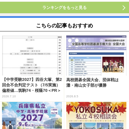
ランキングをもっと見る
こちらの記事もおすすめ
【中学受験2027】四谷大塚、第2
高校囲碁全国大会、団体戦は
回合不合判定テスト（7/5実施）
灘・南山女子部が優勝
偏差値…筑駒74・桜蔭70＜PR＞
2026.7.10
2026.8.5