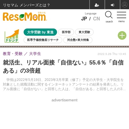
リセマム メンバーズ
Language
JP
/
CN
menu
search
大学受験 by 東進
医学部
東大受験
医専予備校徹底リサーチ
河合塾×東大特集
親子で考える大学選び
高校受験
中学受験
小学校受験
教育・受験
大学生
2022.5.26 Thu 13:45
共通テスト
夏休み
8月開催学校説明会・相談会
就活生、リアル面接「自信ない」55.6％「自信
8月開催イベント・WS
全国公立高校 過去問
人気記事
ある」の3倍超
自由研究教材（小学生向け）
自由研究教材（中学生向け）
ランキング
学情は2022年5月19日、2023年3月卒業（修了）予定の大学生・大学院生を
対象とした就職活動に関するインターネットアンケートの結果を発表した。リ
アル面接に「自信がない」と回答した人は、「自信がある」と回答した人の3倍
以上にのぼった。
advertisement