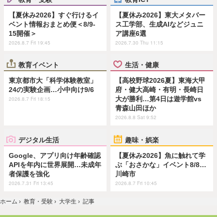
【夏休み2026】すぐ行けるイ
【夏休み2026】東大メタバー
ベント情報おまとめ便＜8/9-
ス工学部、生成AIなどジュニ
15開催＞
ア講座6選
2026.8.7 Fri 19:45
2026.7.30 Thu 11:15
教育イベント
生活・健康
東京都市大「科学体験教室」
【高校野球2026夏】東海大甲
24の実験企画…小中向け9/6
府・健大高崎・有明・長崎日
大が勝利…第4日は遊学館vs
2026.8.7 Fri 18:15
青森山田ほか
2026.8.8 Sat 9:52
デジタル生活
趣味・娯楽
Google、アプリ向け年齢確認
【夏休み2026】魚に触れて学
APIを年内に世界展開…未成年
ぶ「おさかな」イベント8/8…
者保護を強化
川崎市
2026.7.31 Fri 13:45
2026.8.7 Fri 10:45
ホーム
›
教育・受験
›
大学生
›
記事