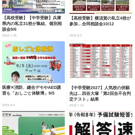
【高校受験】【中学受験】兵庫
【高校受験】横須賀の私立4校が
県内の私立31校が集結、個別相
参加…合同相談会10/12
談会9/6
2026.7.28
2026.8.5
医療✕消防、縫合デモやAED講
【中学受験2027】人気校の併願
習も「おしごと体験博」9/5
先は…四谷大塚「第2回合不合判
定テスト」結果
2026.8.6
2026.7.16