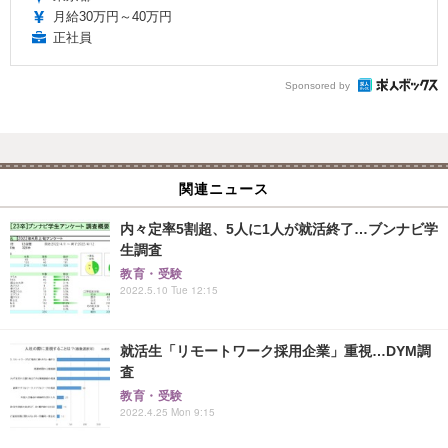
月給30万円～40万円
正社員
Sponsored by
関連ニュース
内々定率5割超、5人に1人が就活終了…ブンナビ学
生調査
教育・受験
2022.5.10 Tue 12:15
就活生「リモートワーク採用企業」重視…DYM調
査
教育・受験
2022.4.25 Mon 9:15