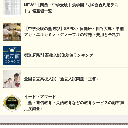
NEW!!【関西・中学受験】浜学園「小6合否判定テス
ト」偏差値一覧
【中学受験の塾選び】SAPIX・日能研・四谷大塚・早稲
アカ・エルカミノ・グノーブルの特徴・費用と合格力
都道府県別 高校入試偏差値ランキング
全国公立高校入試（過去入試問題・正答）
イード・アワード
（塾・通信教育・英語教育などの教育サービスの顧客満
足度調査）