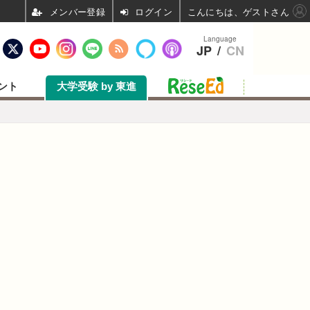
ログイン
こんにちは、ゲストさん
Language
JP
/
CN
ント
大学受験 by 東進