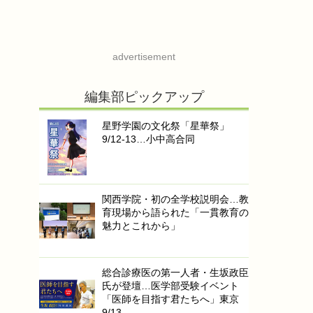
advertisement
編集部ピックアップ
星野学園の文化祭「星華祭」
9/12-13…小中高合同
関西学院・初の全学校説明会…教
育現場から語られた「一貫教育の
魅力とこれから」
総合診療医の第一人者・生坂政臣
氏が登壇…医学部受験イベント
「医師を目指す君たちへ」東京
9/13