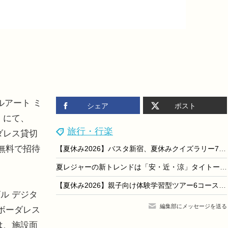
ルアート ミ
シェア
ポスト
」にて、
旅行・行楽
ダレス貸切
無料で招待
【夏休み2026】バスタ新宿、夏休みクイズラリー7/25から…バス旅も
夏レジャーの新トレンドは「安・近・涼」タイトー調査
【夏休み2026】親子向け体験学習型ツアー6コース発売
ル デジタ
編集部にメッセージを送る
ボーダレス
は、施設面