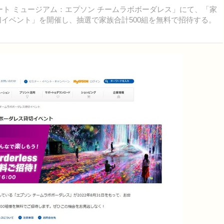
アート ミュージアム：エプソン チームラボボーダレス」にて、「家
イベント」を開催し、抽選で家族合計500組を無料で招待する。