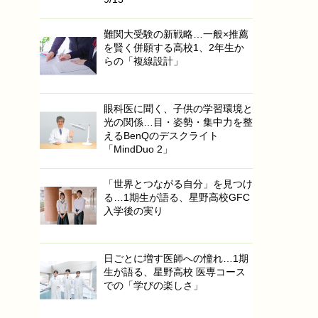
難関大受験の新戦略…一般×推薦
を賢く併願する高校1、2年生か
らの「複線設計」
眼科医に聞く、子供の学習環境と
光の関係…目・姿勢・集中力を整
えるBenQのデスクライト
「MindDuo 2」
「世界とつながる自分」を見つけ
る…1期生が語る、星野高校GFC
入学後の実り
日ごとに増す医師への憧れ…1期
生が語る、星野高校 医専コース
での「学びの楽しさ」