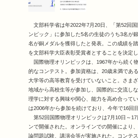
文部科学省は年2022年7月20日、「第52回
ンピック」に参加した5名の生徒のうち3名が銀
名が銅メダルを獲得したと発表。この成績を踏
を文部科学大臣表彰受賞者とすることを決定
国際物理オリンピックは、1967年から続く
的なコンテスト。参加資格は、20歳未満であ
大学等の高等教育を受けていないこと。さま
地域から高校生等が参加し、国際的に交流し
理学に対する興味や関心、能力を高め合って
は2006年から参加を続けており、今年で16回
第52回国際物理オリンピックは7月10日～17
ンで開催された。オンラインでの開催により
論問題試験、講演会等が実施された。コンテス