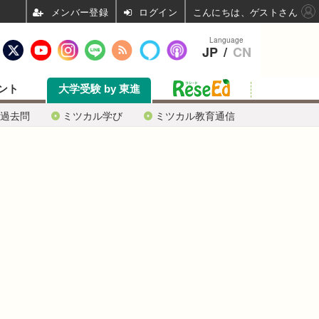
ログイン
こんにちは、ゲストさん
Language
JP
/
CN
ント
大学受験 by 東進
過去問
ミツカル学び
ミツカル教育通信