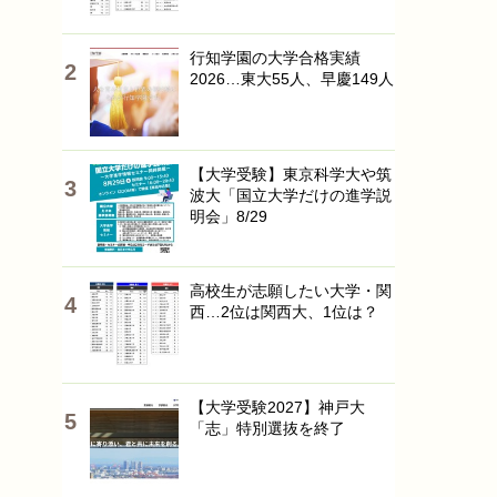
行知学園の大学合格実績
2026…東大55人、早慶149人
【大学受験】東京科学大や筑
波大「国立大学だけの進学説
明会」8/29
高校生が志願したい大学・関
西…2位は関西大、1位は？
【大学受験2027】神戸大
「志」特別選抜を終了