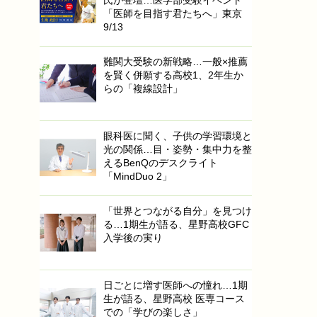
氏が登壇…医学部受験イベント
「医師を目指す君たちへ」東京
9/13
難関大受験の新戦略…一般×推薦
を賢く併願する高校1、2年生か
らの「複線設計」
眼科医に聞く、子供の学習環境と
光の関係…目・姿勢・集中力を整
えるBenQのデスクライト
「MindDuo 2」
「世界とつながる自分」を見つけ
る…1期生が語る、星野高校GFC
入学後の実り
日ごとに増す医師への憧れ…1期
生が語る、星野高校 医専コース
での「学びの楽しさ」