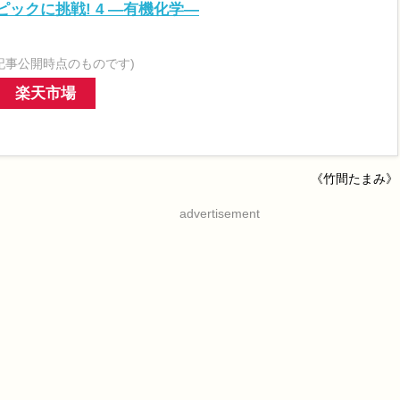
ックに挑戦! 4 ―有機化学―
記事公開時点のものです)
楽天市場
《竹間たまみ》
advertisement