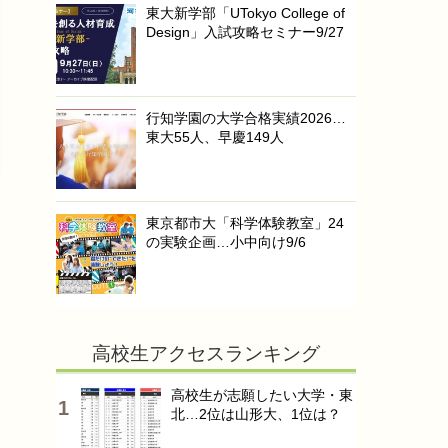
東大新学部「UTokyo College of
Design」入試攻略セミナー9/27
行知学園の大学合格実績2026…
東大55人、早慶149人
東京都市大「科学体験教室」24
の実験企画…小中向け9/6
高校生アクセスランキング
高校生が志願したい大学・東
北…2位は山形大、1位は？