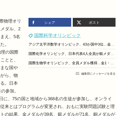
国際物理オリ
シェア
ポスト
メダル、2
国際科学オリンピック
まえ、5名
した。
アジア太平洋数学オリンピック、43か国中3位…金1・銀2・銅4名
物理の国際
国際化学オリンピック、日本代表4人全員が銀メダル獲得
ることと、
国際生物学オリンピック、全員メダル獲得…金1・銀2・銅1
ざまな国や
編集部にメッセージを送る
ながら、物
いる。日本
目の参加。
日に、75の国と地域から368名の生徒が参加し、オンライ
、従来とはプログラムが変更され、おもに実験問題試験と理
トの結果、金メダルが39名、銀メダルが71名、銅メダルが