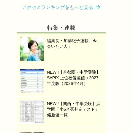
アクセスランキングをもっと見る
特集・連載
編集長・加藤紀子連載「今、
会いたい人」
NEW!!【首都圏・中学受験】
SAPIX 上位校偏差値＜2027
年度版（2026年4月）
NEW!!【関西・中学受験】浜
学園「小6合否判定テスト」
偏差値一覧