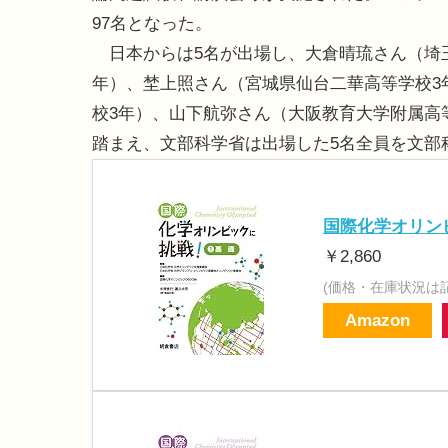
97名となった。
日本からは5名が出場し、大倉晴琉さん（埼玉
年）、埜上照さん（宮城県仙台二華高等学校3
校3年）、山下航弥さん（大阪教育大学附属高
踏まえ、文部科学省は出場した5名全員を文部
国際化学オリンピ
￥2,860
(価格・在庫状況は
Amazon