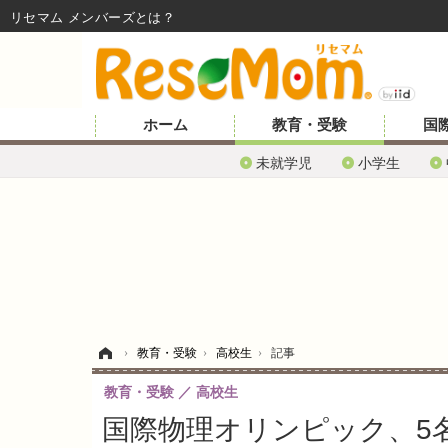
リセマム メンバーズ
ホーム
教育・受験
国
未就学児
小学生
ホーム
›
教育・受験
›
高校生
›
記事
教育・受験
高校生
国際物理オリンピック、5