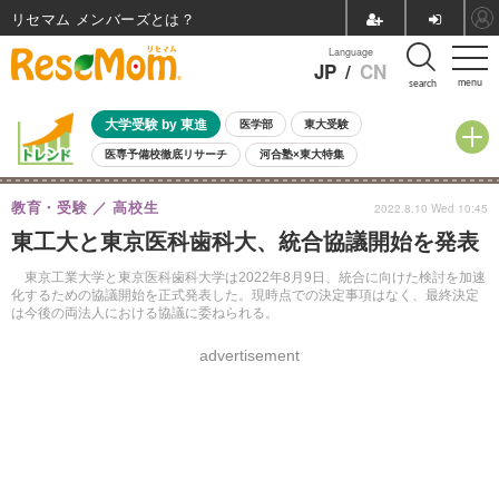
リセマム メンバーズ
Language
JP
/
CN
menu
search
大学受験 by 東進
医学部
東大受験
医専予備校徹底リサーチ
河合塾×東大特集
親子で考える大学選び
高校受験
中学受験
小学校受験
教育・受験
高校生
2022.8.10 Wed 10:45
共通テスト
夏休み
8月開催学校説明会・相談会
東工大と東京医科歯科大、統合協議開始を発表
8月開催イベント・WS
全国公立高校 過去問
人気記事
自由研究教材（小学生向け）
自由研究教材（中学生向け）
ランキング
東京工業大学と東京医科歯科大学は2022年8月9日、統合に向けた検討を加速
化するための協議開始を正式発表した。現時点での決定事項はなく、最終決定
は今後の両法人における協議に委ねられる。
advertisement