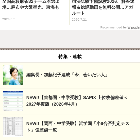
全国高校麻雀32チーム本選出
司法試験予備試験2026、解答速
場…麻布や大阪星光、東海も
報＆総評動画を無料公開…アガ
ルート
2026.8.5
2026.7.21
Recommended by
特集・連載
編集長・加藤紀子連載「今、会いたい人」
NEW!!【首都圏・中学受験】SAPIX 上位校偏差値＜
2027年度版（2026年4月）
NEW!!【関西・中学受験】浜学園「小6合否判定テス
ト」偏差値一覧