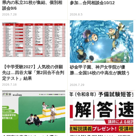
県内の私立31校が集結、個別相
参加…合同相談会10/12
談会9/6
2026.7.28
2026.8.5
【中学受験2027】人気校の併願
砂金甲子園、神戸女学院が優
先は…四谷大塚「第2回合不合判
勝…全国14校の中高生が腕競う
定テスト」結果
2026.7.16
2026.7.29