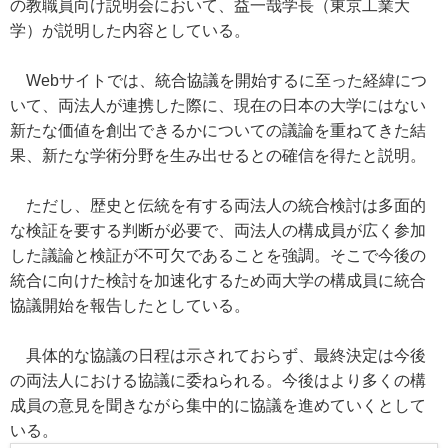
の教職員向け説明会において、益一哉学長（東京工業大
学）が説明した内容としている。
Webサイトでは、統合協議を開始するに至った経緯につ
いて、両法人が連携した際に、現在の日本の大学にはない
新たな価値を創出できるかについての議論を重ねてきた結
果、新たな学術分野を生み出せるとの確信を得たと説明。
ただし、歴史と伝統を有する両法人の統合検討は多面的
な検証を要する判断が必要で、両法人の構成員が広く参加
した議論と検証が不可欠であることを強調。そこで今後の
統合に向けた検討を加速化するため両大学の構成員に統合
協議開始を報告したとしている。
具体的な協議の日程は示されておらず、最終決定は今後
の両法人における協議に委ねられる。今後はより多くの構
成員の意見を聞きながら集中的に協議を進めていくとして
いる。