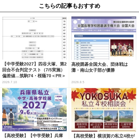
こちらの記事もおすすめ
【中学受験2027】四谷大塚、第2
高校囲碁全国大会、団体戦は
回合不合判定テスト（7/5実施）
灘・南山女子部が優勝
偏差値…筑駒74・桜蔭70＜PR＞
2026.7.10
2026.8.5
【高校受験】【中学受験】兵庫
【高校受験】横須賀の私立4校が