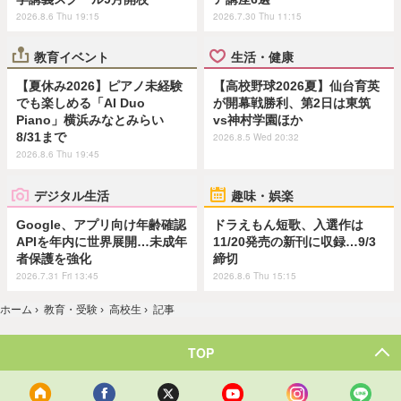
2026.8.6 Thu 19:15
2026.7.30 Thu 11:15
教育イベント
生活・健康
【夏休み2026】ピアノ未経験
【高校野球2026夏】仙台育英
でも楽しめる「AI Duo
が開幕戦勝利、第2日は東筑
Piano」横浜みなとみらい
vs神村学園ほか
8/31まで
2026.8.5 Wed 20:32
2026.8.6 Thu 19:45
デジタル生活
趣味・娯楽
Google、アプリ向け年齢確認
ドラえもん短歌、入選作は
APIを年内に世界展開…未成年
11/20発売の新刊に収録…9/3
者保護を強化
締切
2026.7.31 Fri 13:45
2026.8.6 Thu 15:15
ホーム
›
教育・受験
›
高校生
›
記事
TOP