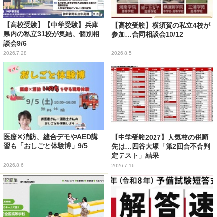
【高校受験】【中学受験】兵庫
【高校受験】横須賀の私立4校が
県内の私立31校が集結、個別相
参加…合同相談会10/12
談会9/6
2026.7.28
2026.8.5
医療✕消防、縫合デモやAED講
【中学受験2027】人気校の併願
習も「おしごと体験博」9/5
先は…四谷大塚「第2回合不合判
定テスト」結果
2026.8.6
2026.7.16