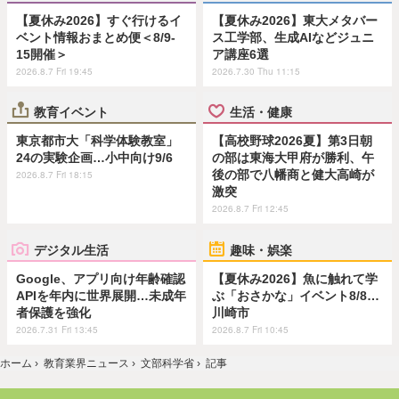
【夏休み2026】すぐ行けるイ
【夏休み2026】東大メタバー
ベント情報おまとめ便＜8/9-
ス工学部、生成AIなどジュニ
15開催＞
ア講座6選
2026.8.7 Fri 19:45
2026.7.30 Thu 11:15
教育イベント
生活・健康
東京都市大「科学体験教室」
【高校野球2026夏】第3日朝
24の実験企画…小中向け9/6
の部は東海大甲府が勝利、午
後の部で八幡商と健大高崎が
2026.8.7 Fri 18:15
激突
2026.8.7 Fri 12:45
デジタル生活
趣味・娯楽
Google、アプリ向け年齢確認
【夏休み2026】魚に触れて学
APIを年内に世界展開…未成年
ぶ「おさかな」イベント8/8…
者保護を強化
川崎市
2026.7.31 Fri 13:45
2026.8.7 Fri 10:45
ホーム
›
教育業界ニュース
›
文部科学省
›
記事