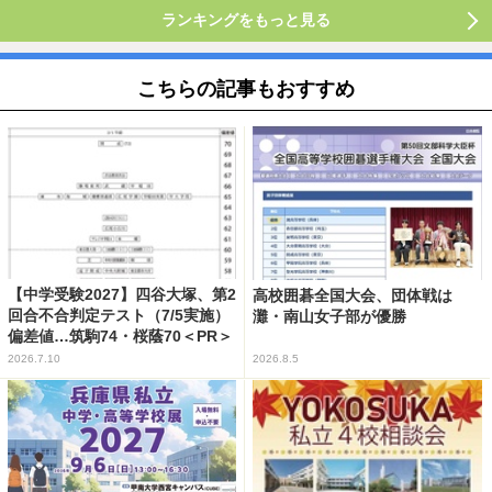
ランキングをもっと見る
こちらの記事もおすすめ
【中学受験2027】四谷大塚、第2
高校囲碁全国大会、団体戦は
回合不合判定テスト（7/5実施）
灘・南山女子部が優勝
偏差値…筑駒74・桜蔭70＜PR＞
2026.7.10
2026.8.5