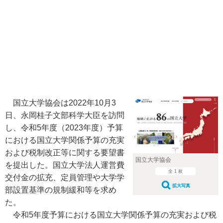
国立大学協会は2022年10月3
日、永岡桂子文部科学大臣を訪問
し、令和5年度（2023年度）予算
における国立大学関係予算の充実
および税制改正等に関する要望書
国立大学協会
を提出した。国立大学法人運営費
全 1 枚
交付金の拡充、定員管理や大学学
拡大写真
部設置基準の規制緩和等を求め
た。
令和5年度予算における国立大学関係予算の充実および税