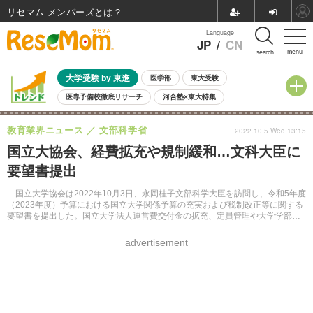
リセマム メンバーズ
Language
JP
/
CN
menu
search
大学受験 by 東進
医学部
東大受験
医専予備校徹底リサーチ
河合塾×東大特集
親子で考える大学選び
高校受験
中学受験
小学校受験
教育業界ニュース
文部科学省
2022.10.5 Wed 13:15
共通テスト
夏休み
8月開催学校説明会・相談会
国立大協会、経費拡充や規制緩和…文科大臣に
8月開催イベント・WS
全国公立高校 過去問
人気記事
要望書提出
自由研究教材（小学生向け）
自由研究教材（中学生向け）
ランキング
国立大学協会は2022年10月3日、永岡桂子文部科学大臣を訪問し、令和5年度
（2023年度）予算における国立大学関係予算の充実および税制改正等に関する
要望書を提出した。国立大学法人運営費交付金の拡充、定員管理や大学学部設
置基準の規制緩和等を求めた。
advertisement