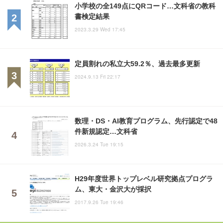
小学校の全149点にQRコード…文科省の教科
書検定結果
2023.3.29 Wed 17:45
定員割れの私立大59.2％、過去最多更新
2024.9.13 Fri 22:17
数理・DS・AI教育プログラム、先行認定で48
件新規認定…文科省
2026.3.24 Tue 19:15
H29年度世界トップレベル研究拠点プログラ
ム、東大・金沢大が採択
2017.9.26 Tue 19:46