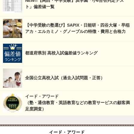
NEW!!【関西・中学受験】浜学園「小6合否判定テス
ト」偏差値一覧
【中学受験の塾選び】SAPIX・日能研・四谷大塚・早稲
アカ・エルカミノ・グノーブルの特徴・費用と合格力
都道府県別 高校入試偏差値ランキング
全国公立高校入試（過去入試問題・正答）
イード・アワード
（塾・通信教育・英語教育などの教育サービスの顧客満
足度調査）
イード・アワード