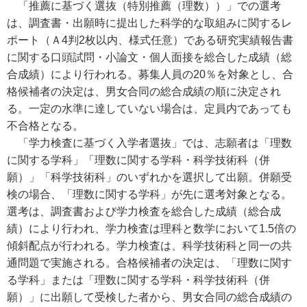
「推薦に基づく選抜（特別推薦（理数））」での選考
は、調査書・出願時に提出した科学的な取組みに関するレ
ポート（Ａ4判2枚以内、様式任意）である研究実績報告書
に関する口頭試問・小論文・個人面接を総合した成績（総
合成績）により行われる。募集人員の20％を対象とし、合
格候補者の決定は、男女合同の総合成績の順に決定され
る。一定の水準に達していない場合は、定員内であっても
不合格となる。
「学力検査に基づく入学者選抜」では、志願者は「理数
に関する学科」「理数に関する学科・科学技術科（併
願）」「科学技術科」のいずれかを選択して出願。併願受
検の場合、「理数に関する学科」が先に選考対象となる。
選考は、調査書および学力検査を総合した成績（総合成
績）により行われ、学力検査は理科と数学において1.5倍の
傾斜配点が行われる。学力検査は、科学技術科と同一の共
通問題で実施される。合格候補者の決定は、「理数に関す
る学科」または「理数に関する学科・科学技術科（併
願）」に出願して受検した者から、男女合同の総合成績の