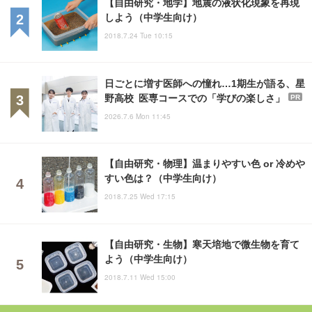
【自由研究・地学】地震の液状化現象を再現
しよう（中学生向け）
2018.7.24 Tue 10:15
日ごとに増す医師への憧れ…1期生が語る、星
野高校 医専コースでの「学びの楽しさ」
PR
2026.7.6 Mon 11:45
【自由研究・物理】温まりやすい色 or 冷めや
すい色は？（中学生向け）
2018.7.25 Wed 17:15
【自由研究・生物】寒天培地で微生物を育て
よう（中学生向け）
2018.7.11 Wed 15:00