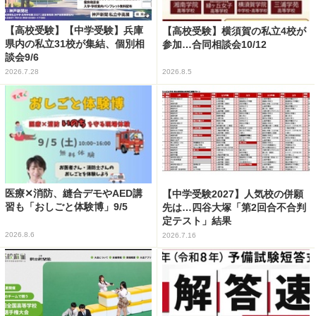
【高校受験】【中学受験】兵庫
【高校受験】横須賀の私立4校が
県内の私立31校が集結、個別相
参加…合同相談会10/12
談会9/6
2026.7.28
2026.8.5
医療✕消防、縫合デモやAED講
【中学受験2027】人気校の併願
習も「おしごと体験博」9/5
先は…四谷大塚「第2回合不合判
定テスト」結果
2026.8.6
2026.7.16