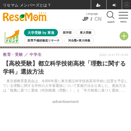
リセマム メンバーズ
Language
JP
/
CN
menu
search
大学受験 by 東進
医学部
東大受験
医専予備校徹底リサーチ
河合塾×東大特集
親子で考える大学選び
高校受験
中学受験
小学校受験
教育・受験
中学生
2022.10.21 Fri 15:45
共通テスト
夏休み
8月開催学校説明会・相談会
【高校受験】都立科学技術高校「理数に関する
8月開催イベント・WS
全国公立高校 過去問
人気記事
学科」選抜方法
自由研究教材（小学生向け）
自由研究教材（中学生向け）
ランキング
東京都教育委員会は、令和6年度に東京都立科学技術高等学校に設置を予定し
ている理数に関する学科の入学者選抜について実施方法を公表した。選抜方法
は「推薦に基づく選抜（特別推薦（理数））」と「学力検査に基づく選抜」の2
通り。
advertisement