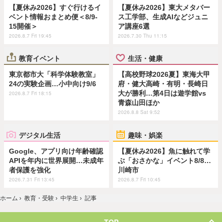
【夏休み2026】すぐ行けるイ
【夏休み2026】東大メタバー
ベント情報おまとめ便＜8/9-
ス工学部、生成AIなどジュニ
15開催＞
ア講座6選
2026.8.7 Fri 19:45
2026.7.30 Thu 11:15
教育イベント
生活・健康
東京都市大「科学体験教室」
【高校野球2026夏】東海大甲
24の実験企画…小中向け9/6
府・健大高崎・有明・長崎日
大が勝利…第4日は遊学館vs
2026.8.7 Fri 18:15
青森山田ほか
2026.8.8 Sat 9:52
デジタル生活
趣味・娯楽
Google、アプリ向け年齢確認
【夏休み2026】魚に触れて学
APIを年内に世界展開…未成年
ぶ「おさかな」イベント8/8…
者保護を強化
川崎市
2026.7.31 Fri 13:45
2026.8.7 Fri 10:45
ホーム
›
教育・受験
›
中学生
›
記事
TOP