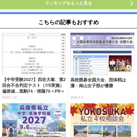
ランキングをもっと見る
こちらの記事もおすすめ
【中学受験2027】四谷大塚、第2
高校囲碁全国大会、団体戦は
回合不合判定テスト（7/5実施）
灘・南山女子部が優勝
偏差値…筑駒74・桜蔭70＜PR＞
2026.7.10
2026.8.5