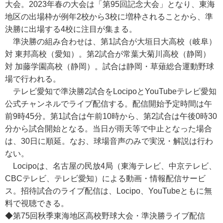
大会。2023年春の大会は「第95回記念大会」となり、東海
地区の出場枠が例年2校から3校に増枠されることから、準
決勝に出場する4校に注目が集まる。
準決勝の組み合わせは、第1試合が大垣日大高校（岐阜）
対 東邦高校（愛知）。第2試合が常葉大菊川高校（静岡）
対 加藤学園高校（静岡）。試合は静岡・草薙総合運動野球
場で行われる。
テレビ愛知で準決勝2試合をLocipoとYouTubeテレビ愛知
公式チャンネルでライブ配信する。配信開始予定時間は午
前9時45分。第1試合は午前10時から、第2試合は午後0時30
分から試合開始となる。当日が雨天等で中止となった場合
は、30日に順延。なお、球場音声のみで実況・解説は行わ
ない。
Locipoは、名古屋の民放4局（東海テレビ、中京テレビ、
CBCテレビ、テレビ愛知）による動画・情報配信サービ
ス。招待試合のライブ配信は、Locipo、YouTubeともに無
料で視聴できる。
◆第75回秋季東海地区高校野球大会・準決勝ライブ配信