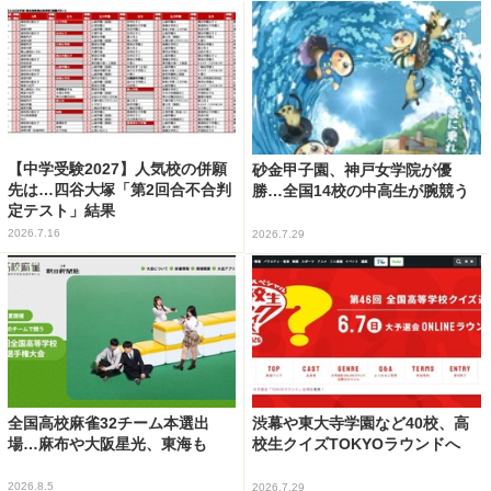
【中学受験2027】人気校の併願
砂金甲子園、神戸女学院が優
先は…四谷大塚「第2回合不合判
勝…全国14校の中高生が腕競う
定テスト」結果
2026.7.16
2026.7.29
全国高校麻雀32チーム本選出
渋幕や東大寺学園など40校、高
場…麻布や大阪星光、東海も
校生クイズTOKYOラウンドへ
2026.8.5
2026.7.29