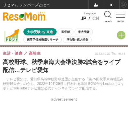
リセマム メンバーズ
Language
JP
/
CN
menu
search
大学受験 by 東進
医学部
東大受験
医専予備校徹底リサーチ
河合塾×東大特集
親子で考える大学選び
高校受験
中学受験
小学校受験
生活・健康
高校生
2022.10.27 Thu 16:15
共通テスト
夏休み
8月開催学校説明会・相談会
高校野球、秋季東海大会準決勝2試合をライブ
8月開催イベント・WS
全国公立高校 過去問
人気記事
配信…テレビ愛知
自由研究教材（小学生向け）
自由研究教材（中学生向け）
ランキング
テレビ愛知は、愛知県高等学校野球連盟が主催する「第75回秋季東海地区高
校野球大会」のうち、2022年10月29日に行われる準決勝2試合をLocipo（ロキ
ポ）とYouTubeテレビ愛知公式チャンネルでライブ配信する。
advertisement