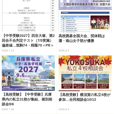
【中学受験2027】四谷大塚、第2
高校囲碁全国大会、団体戦は
回合不合判定テスト（7/5実施）
灘・南山女子部が優勝
偏差値…筑駒74・桜蔭70＜PR＞
2026.7.10
2026.8.5
【高校受験】【中学受験】兵庫
【高校受験】横須賀の私立4校が
県内の私立31校が集結、個別相
参加…合同相談会10/12
談会9/6
2026.7.28
2026.8.5