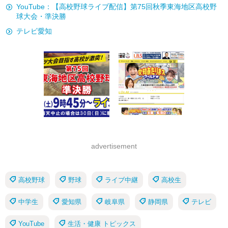
YouTube：【高校野球ライブ配信】第75回秋季東海地区高校野
球大会・準決勝
テレビ愛知
advertisement
高校野球
野球
ライブ中継
高校生
中学生
愛知県
岐阜県
静岡県
テレビ
YouTube
生活・健康 トピックス