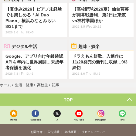
【夏休み2026】ピアノ未経験
【高校野球2026夏】仙台育英
でも楽しめる「AI Duo
が開幕戦勝利、第2日は東筑
Piano」横浜みなとみらい
vs神村学園ほか
8/31まで
2026.8.5 Wed 20:32
2026.8.6 Thu 19:45
デジタル生活
趣味・娯楽
Google、アプリ向け年齢確認
ドラえもん短歌、入選作は
APIを年内に世界展開…未成年
11/20発売の新刊に収録…9/3
者保護を強化
締切
2026.7.31 Fri 13:45
2026.8.6 Thu 15:15
ホーム
›
生活・健康
›
高校生
›
記事
TOP
Home
Facebook
X
YouTube
Instagram
line
お問合せ
広告掲載
会社概要
リセマムについて