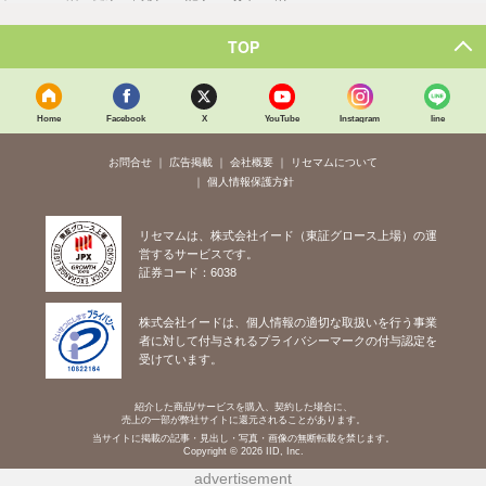
TOP
Home
Facebook
X
YouTube
Instagram
line
お問合せ
広告掲載
会社概要
リセマムについて
個人情報保護方針
リセマムは、株式会社イード（東証グロース上場）の運
営するサービスです。
証券コード：6038
株式会社イードは、個人情報の適切な取扱いを行う事業
者に対して付与されるプライバシーマークの付与認定を
受けています。
紹介した商品/サービスを購入、契約した場合に、
売上の一部が弊社サイトに還元されることがあります。
当サイトに掲載の記事・見出し・写真・画像の無断転載を禁じます。
Copyright © 2026 IID, Inc.
advertisement