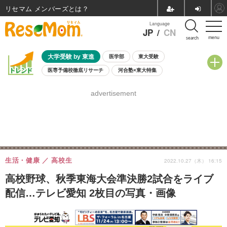
リセマム メンバーズ
Language
JP
/
CN
menu
search
大学受験 by 東進
医学部
東大受験
医専予備校徹底リサーチ
河合塾×東大特集
親子で考える大学選び
高校受験
中学受験
小学校受験
advertisement
共通テスト
夏休み
8月開催学校説明会・相談会
8月開催イベント・WS
全国公立高校 過去問
人気記事
自由研究教材（小学生向け）
自由研究教材（中学生向け）
ランキング
生活・健康
高校生
2022.10.27（木） 16:15
高校野球、秋季東海大会準決勝2試合をライブ
配信…テレビ愛知 2枚目の写真・画像