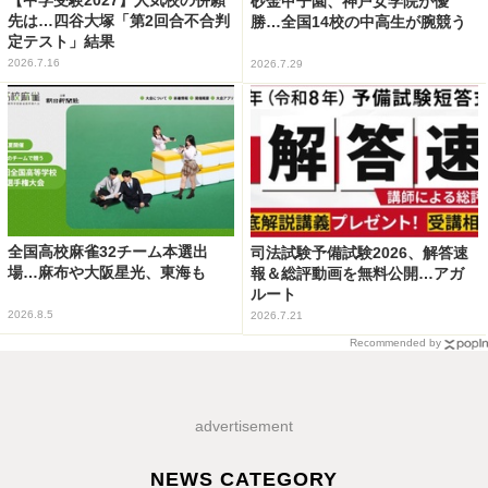
砂金甲子園、神戸女学院が優
先は…四谷大塚「第2回合不合判
勝…全国14校の中高生が腕競う
定テスト」結果
2026.7.16
2026.7.29
全国高校麻雀32チーム本選出
司法試験予備試験2026、解答速
場…麻布や大阪星光、東海も
報＆総評動画を無料公開…アガ
ルート
2026.8.5
2026.7.21
Recommended by
advertisement
NEWS CATEGORY