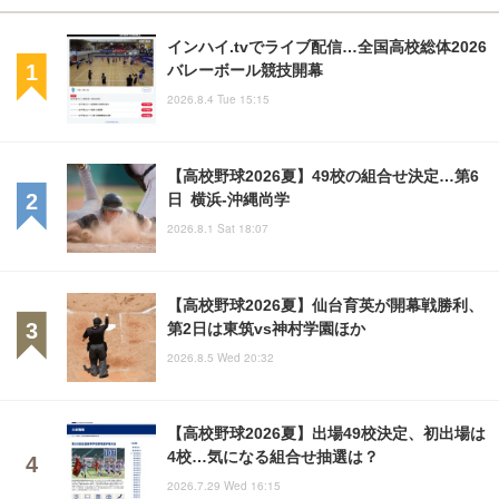
インハイ.tvでライブ配信…全国高校総体2026
バレーボール競技開幕
2026.8.4 Tue 15:15
【高校野球2026夏】49校の組合せ決定…第6
日 横浜-沖縄尚学
2026.8.1 Sat 18:07
【高校野球2026夏】仙台育英が開幕戦勝利、
第2日は東筑vs神村学園ほか
2026.8.5 Wed 20:32
【高校野球2026夏】出場49校決定、初出場は
4校…気になる組合せ抽選は？
2026.7.29 Wed 16:15