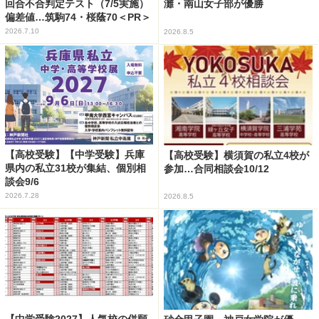
回合不合判定テスト（7/5実施）
灘・南山女子部が優勝
偏差値…筑駒74・桜蔭70＜PR＞
2026.7.10
2026.8.5
【高校受験】【中学受験】兵庫
【高校受験】横須賀の私立4校が
県内の私立31校が集結、個別相
参加…合同相談会10/12
談会9/6
2026.7.28
2026.8.5
【中学受験2027】人気校の併願