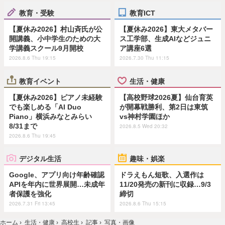
教育・受験
教育ICT
【夏休み2026】村山斉氏が公
【夏休み2026】東大メタバー
開講義、小中学生のための大
ス工学部、生成AIなどジュニ
学講義スクール9月開校
ア講座6選
2026.8.6 Thu 19:15
2026.7.30 Thu 11:15
教育イベント
生活・健康
【夏休み2026】ピアノ未経験
【高校野球2026夏】仙台育英
でも楽しめる「AI Duo
が開幕戦勝利、第2日は東筑
Piano」横浜みなとみらい
vs神村学園ほか
8/31まで
2026.8.5 Wed 20:32
2026.8.6 Thu 19:45
デジタル生活
趣味・娯楽
Google、アプリ向け年齢確認
ドラえもん短歌、入選作は
APIを年内に世界展開…未成年
11/20発売の新刊に収録…9/3
者保護を強化
締切
2026.7.31 Fri 13:45
2026.8.6 Thu 15:15
ホーム
›
生活・健康
›
高校生
›
記事
›
写真・画像