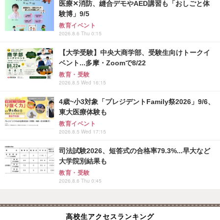
医療✕消防、縫合デモやAED講習も「おしごと体
験博」9/5
教育イベント
2026.8.6 Thu 0:15
【大学受験】中央大商学部、受験生向けトークイ
ベント...多摩・Zoomで8/22
教育・受験
2026.8.5 Wed 16:15
4歳~小3対象「プレジデントFamily祭2026」9/6、
東大医療体験も
教育イベント
2026.8.5 Wed 17:15
司法試験2026、短答式の合格率79.3%...早大など
大学院別結果も
教育・受験
2026.8.6 Thu 0:45
高校生アクセスランキング