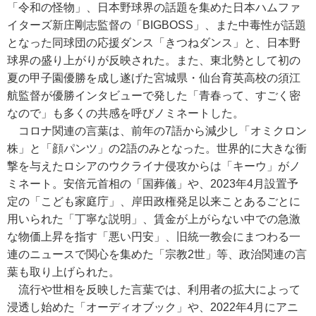
「令和の怪物」、日本野球界の話題を集めた日本ハムファ
イターズ新庄剛志監督の「BIGBOSS」、また中毒性が話題
となった同球団の応援ダンス「きつねダンス」と、日本野
球界の盛り上がりが反映された。また、東北勢として初の
夏の甲子園優勝を成し遂げた宮城県・仙台育英高校の須江
航監督が優勝インタビューで発した「青春って、すごく密
なので」も多くの共感を呼びノミネートした。
コロナ関連の言葉は、前年の7語から減少し「オミクロン
株」と「顔パンツ」の2語のみとなった。世界的に大きな衝
撃を与えたロシアのウクライナ侵攻からは「キーウ」がノ
ミネート。安倍元首相の「国葬儀」や、2023年4月設置予
定の「こども家庭庁」、岸田政権発足以来ことあるごとに
用いられた「丁寧な説明」、賃金が上がらない中での急激
な物価上昇を指す「悪い円安」、旧統一教会にまつわる一
連のニュースで関心を集めた「宗教2世」等、政治関連の言
葉も取り上げられた。
流行や世相を反映した言葉では、利用者の拡大によって
浸透し始めた「オーディオブック」や、2022年4月にアニ