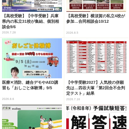
【高校受験】【中学受験】兵庫
【高校受験】横須賀の私立4校が
県内の私立31校が集結、個別相
参加…合同相談会10/12
談会9/6
2026.7.28
2026.8.5
医療✕消防、縫合デモやAED講
【中学受験2027】人気校の併願
習も「おしごと体験博」9/5
先は…四谷大塚「第2回合不合判
定テスト」結果
2026.8.6
2026.7.16