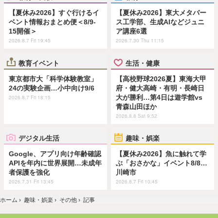
【夏休み2026】すぐ行けるイ
【夏休み2026】東大メタバー
ベント情報おまとめ便＜8/9-
ス工学部、生成AIなどジュニ
15開催＞
ア講座6選
2026.8.7 Fri 19:45
2026.7.30 Thu 11:15
教育イベント
生活・健康
東京都市大「科学体験教室」
【高校野球2026夏】東海大甲
24の実験企画…小中向け9/6
府・健大高崎・有明・長崎日
大が勝利…第4日は遊学館vs
2026.8.7 Fri 18:15
青森山田ほか
2026.8.8 Sat 9:52
デジタル生活
趣味・娯楽
Google、アプリ向け年齢確認
【夏休み2026】魚に触れて学
APIを年内に世界展開…未成年
ぶ「おさかな」イベント8/8…
者保護を強化
川崎市
2026.7.31 Fri 13:45
2026.8.7 Fri 10:45
ホーム
›
趣味・娯楽
›
その他
›
記事