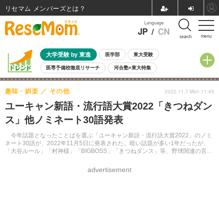
リセマム メンバーズ
Language
JP
/
CN
menu
search
大学受験 by 東進
医学部
東大受験
医専予備校徹底リサーチ
河合塾×東大特集
親子で考える大学選び
高校受験
中学受験
小学校受験
趣味・娯楽
その他
2022.11.7 Mon 11:45
共通テスト
夏休み
8月開催学校説明会・相談会
ユーキャン新語・流行語大賞2022「きつねダン
8月開催イベント・WS
全国公立高校 過去問
人気記事
ス」他ノミネート30語発表
自由研究教材（小学生向け）
自由研究教材（中学生向け）
ランキング
今年話題となったことばを選ぶ「ユーキャン新語・流行語大賞2022」のノミ
ネート30語が、2022年11月5日に発表された。暗い話題が多い1年だったが、
「大谷ルール」「村神様」「BIGBOSS」「きつねダンス」等、野球関連の言葉
が多くノミネートした。
advertisement