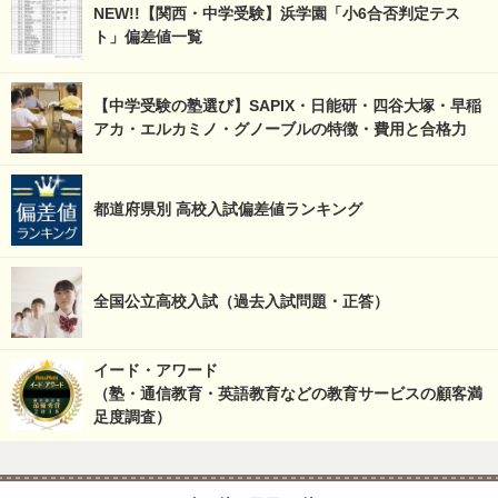
NEW!!【関西・中学受験】浜学園「小6合否判定テス
ト」偏差値一覧
【中学受験の塾選び】SAPIX・日能研・四谷大塚・早稲
アカ・エルカミノ・グノーブルの特徴・費用と合格力
都道府県別 高校入試偏差値ランキング
全国公立高校入試（過去入試問題・正答）
イード・アワード
（塾・通信教育・英語教育などの教育サービスの顧客満
足度調査）