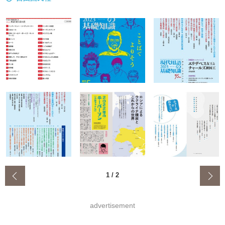
‹
1
/
2
advertisement