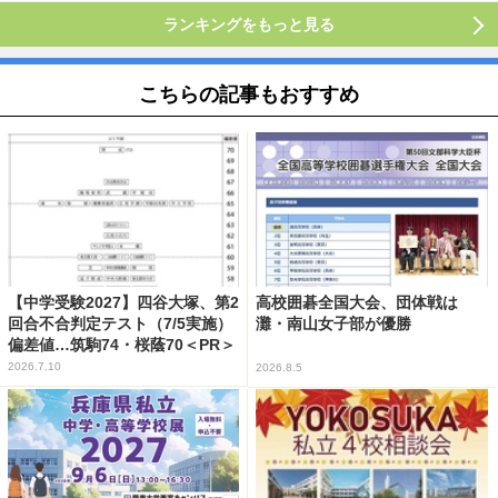
ランキングをもっと見る
こちらの記事もおすすめ
【中学受験2027】四谷大塚、第2
高校囲碁全国大会、団体戦は
回合不合判定テスト（7/5実施）
灘・南山女子部が優勝
偏差値…筑駒74・桜蔭70＜PR＞
2026.7.10
2026.8.5