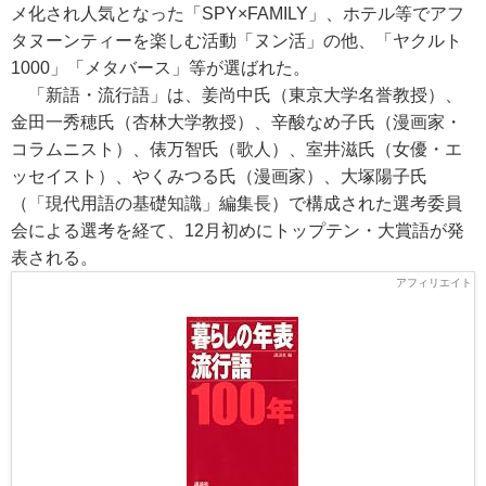
メ化され人気となった「SPY×FAMILY」、ホテル等でアフ
タヌーンティーを楽しむ活動「ヌン活」の他、「ヤクルト
1000」「メタバース」等が選ばれた。
「新語・流行語」は、姜尚中氏（東京大学名誉教授）、
金田一秀穂氏（杏林大学教授）、辛酸なめ子氏（漫画家・
コラムニスト）、俵万智氏（歌人）、室井滋氏（女優・エ
ッセイスト）、やくみつる氏（漫画家）、大塚陽子氏
（「現代用語の基礎知識」編集長）で構成された選考委員
会による選考を経て、12月初めにトップテン・大賞語が発
表される。