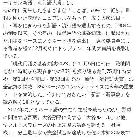
ーキャン新語・流行語大賞」は、
その年に発生したさまざまな「ことば」の中で、軽妙に世
相を衝いた表現とニュアンスをもって、広く大衆の目・
口・耳をにぎわせた新語・流行語を選出するもの。1984年
の創始以来、その年の「現代用語の基礎知識」に収録され
た用語をベースにノミネート語を選出し、選考委員会によ
る選考を経て12月初めにトップテン、年間大賞語を表彰し
ている。
「現代用語の基礎知識2023」は11月5日に刊行。戦後間
もない時期から現在までの75年を振り返る創刊75周年特集
や、第1回から前回・第38回までの「新語・流行語大賞」の
全記録を掲載。352ページのコンパクトサイズに今年の重要
ワードを集約した、今知っておきたい「新語・新事象」を
読み解く1冊となっている。
2022年のノミネート語の中で存在感を放ったのが、野球
に関連する言葉。大谷翔平に関する「大谷ルール」の他、
ヤクルトスワローズの村上宗隆の活躍を讃える「村神
様」、史上最年少で完全試合を達成した佐々木朗希を表す