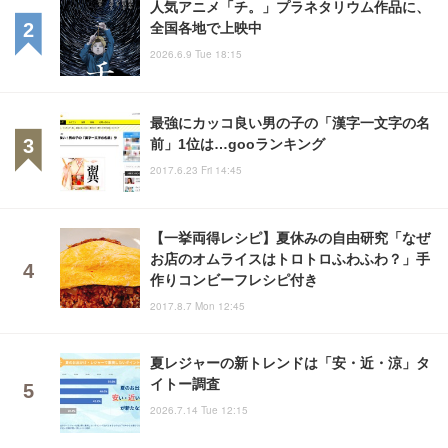
人気アニメ「チ。」プラネタリウム作品に、
全国各地で上映中
2026.6.9 Tue 18:15
最強にカッコ良い男の子の「漢字一文字の名
前」1位は…gooランキング
2017.6.23 Fri 14:45
【一挙両得レシピ】夏休みの自由研究「なぜ
お店のオムライスはトロトロふわふわ？」手
作りコンビーフレシピ付き
2017.8.7 Mon 12:45
夏レジャーの新トレンドは「安・近・涼」タ
イトー調査
2026.7.14 Tue 12:15