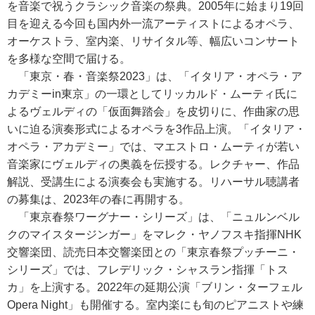
を音楽で祝うクラシック音楽の祭典。2005年に始まり19回
目を迎える今回も国内外一流アーティストによるオペラ、
オーケストラ、室内楽、リサイタル等、幅広いコンサート
を多様な空間で届ける。
「東京・春・音楽祭2023」は、「イタリア・オペラ・ア
カデミーin東京」の一環としてリッカルド・ムーティ氏に
よるヴェルディの「仮面舞踏会」を皮切りに、作曲家の思
いに迫る演奏形式によるオペラを3作品上演。「イタリア・
オペラ・アカデミー」では、マエストロ・ムーティが若い
音楽家にヴェルディの奥義を伝授する。レクチャー、作品
解説、受講生による演奏会も実施する。リハーサル聴講者
の募集は、2023年の春に再開する。
「東京春祭ワーグナー・シリーズ」は、「ニュルンベル
クのマイスタージンガー」をマレク・ヤノフスキ指揮NHK
交響楽団、読売日本交響楽団との「東京春祭プッチーニ・
シリーズ」では、フレデリック・シャスラン指揮「トス
カ」を上演する。2022年の延期公演「ブリン・ターフェル
Opera Night」も開催する。室内楽にも旬のピアニストや練