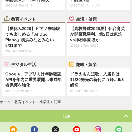
2026.8.6 Thu 19:15
2026.7.30 Thu 11:15
教育イベント
生活・健康
【夏休み2026】ピアノ未経験
【高校野球2026夏】仙台育英
でも楽しめる「AI Duo
が開幕戦勝利、第2日は東筑
Piano」横浜みなとみらい
vs神村学園ほか
8/31まで
2026.8.5 Wed 20:32
2026.8.6 Thu 19:45
デジタル生活
趣味・娯楽
Google、アプリ向け年齢確認
ドラえもん短歌、入選作は
APIを年内に世界展開…未成年
11/20発売の新刊に収録…9/3
者保護を強化
締切
2026.7.31 Fri 13:45
2026.8.6 Thu 15:15
ホーム
›
教育イベント
›
小学生
›
記事
TOP