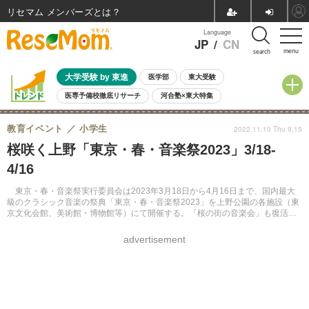
リセマム メンバーズ
Language
JP
/
CN
menu
search
大学受験 by 東進
医学部
東大受験
医専予備校徹底リサーチ
河合塾×東大特集
親子で考える大学選び
高校受験
中学受験
小学校受験
教育イベント
小学生
2022.11.10 Thu 9:15
共通テスト
夏休み
8月開催学校説明会・相談会
桜咲く上野「東京・春・音楽祭2023」3/18-
8月開催イベント・WS
全国公立高校 過去問
人気記事
4/16
自由研究教材（小学生向け）
自由研究教材（中学生向け）
ランキング
東京・春・音楽祭実行委員会は2023年3月18日から4月16日まで、国内最大
級のクラシック音楽の祭典「東京・春・音楽祭2023」を上野公園の各施設（東
京文化会館、美術館・博物館等）にて開催する。「桜の街の音楽会」も復活。
国内外一流アーティストが多数出演する。
advertisement