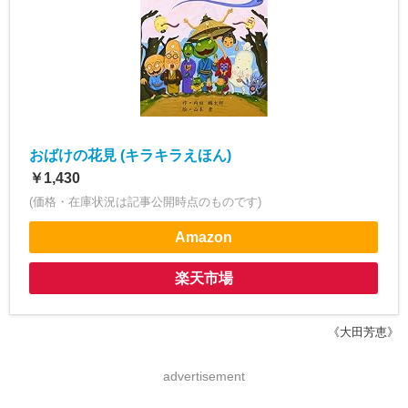
おばけの花見 (キラキラえほん)
￥1,430
(価格・在庫状況は記事公開時点のものです)
Amazon
楽天市場
《大田芳恵》
advertisement