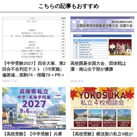
こちらの記事もおすすめ
【中学受験2027】四谷大塚、第2
高校囲碁全国大会、団体戦は
回合不合判定テスト（7/5実施）
灘・南山女子部が優勝
偏差値…筑駒74・桜蔭70＜PR＞
2026.7.10
2026.8.5
【高校受験】【中学受験】兵庫
【高校受験】横須賀の私立4校が