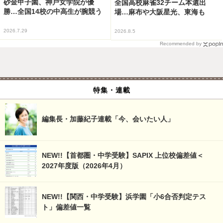
砂金甲子園、神戸女学院が優
全国高校麻雀32チーム本選出
勝…全国14校の中高生が腕競う
場…麻布や大阪星光、東海も
2026.7.29
2026.8.5
Recommended by
特集・連載
編集長・加藤紀子連載「今、会いたい人」
NEW!!【首都圏・中学受験】SAPIX 上位校偏差値＜
2027年度版（2026年4月）
NEW!!【関西・中学受験】浜学園「小6合否判定テス
ト」偏差値一覧