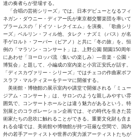
達の奏者らが登場する。
「合唱の芸術シリーズ」では、日本デビューとなるフィ
ネガン・ダウニー・ディアー氏が東京都交響楽団を率いて
ブラームスの「ドイツ・レクイエム」を演奏、「歌曲シリ
ーズ」ベルリン・フィル他、タレク・ナズミ（バス）が名
手ゲロルト・フーバー（ピアノ）と共に「冬の旅」を。恒
例の「マラソン・コンサート」は、上野公園 開園150周年
にあわせ「ヨーロッパ流〈集いの楽しみ〉―音楽・公園・
博覧会」と題して、小編成の室内楽と小宮正安氏が話す。
「ディスカヴァリー・シリーズ」ではチェコの作曲家ボフ
スラフ・マルティヌーをテーマに開催する。
美術館・博物館の展示室内や講堂で開催される「ミュー
ジアム・コンサート」は、サロンのような親しみやすい雰
囲気で、コンサートホールとは違う魅力があるという。特
別展とのコラボレーション企画では、その時代を生きた芸
術家たちの息吹に触れることができる。重要文化財も含ま
れる会場では、美術館や博物館が持つ荘厳な空間で、国内
外の若手アーティストや世界の実力派アーティストたちが