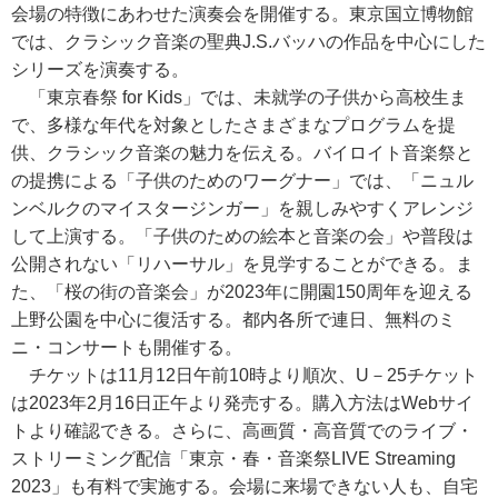
会場の特徴にあわせた演奏会を開催する。東京国立博物館
では、クラシック音楽の聖典J.S.バッハの作品を中心にした
シリーズを演奏する。
「東京春祭 for Kids」では、未就学の子供から高校生ま
で、多様な年代を対象としたさまざまなプログラムを提
供、クラシック音楽の魅力を伝える。バイロイト音楽祭と
の提携による「子供のためのワーグナー」では、「ニュル
ンベルクのマイスタージンガー」を親しみやすくアレンジ
して上演する。「子供のための絵本と音楽の会」や普段は
公開されない「リハーサル」を見学することができる。ま
た、「桜の街の音楽会」が2023年に開園150周年を迎える
上野公園を中心に復活する。都内各所で連日、無料のミ
ニ・コンサートも開催する。
チケットは11月12日午前10時より順次、U－25チケット
は2023年2月16日正午より発売する。購入方法はWebサイ
トより確認できる。さらに、高画質・高音質でのライブ・
ストリーミング配信「東京・春・音楽祭LIVE Streaming
2023」も有料で実施する。会場に来場できない人も、自宅