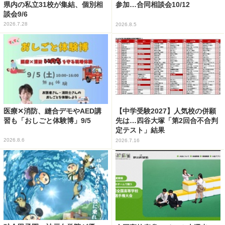
県内の私立31校が集結、個別相
参加…合同相談会10/12
談会9/6
2026.7.28
2026.8.5
医療✕消防、縫合デモやAED講
【中学受験2027】人気校の併願
習も「おしごと体験博」9/5
先は…四谷大塚「第2回合不合判
定テスト」結果
2026.8.6
2026.7.16