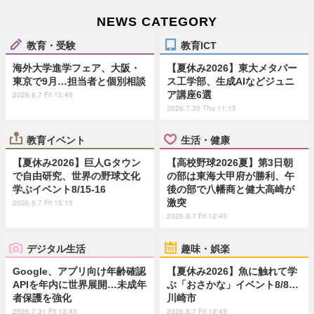
NEWS CATEGORY
教育・受験
教育ICT
海外大学進学フェア、大阪・
【夏休み2026】東大メタバー
東京で9月…担当者と個別相談
ス工学部、生成AIなどジュニ
ア講座6選
2026.8.7 Fri 15:45
2026.7.30 Thu 11:15
教育イベント
生活・健康
【夏休み2026】巨人Gタウン
【高校野球2026夏】第3日朝
で自由研究、世界の野球文化
の部は東海大甲府が勝利、午
学ぶイベント8/15-16
後の部で八幡商と健大高崎が
激突
2026.8.7 Fri 15:15
2026.8.7 Fri 12:45
デジタル生活
趣味・娯楽
Google、アプリ向け年齢確認
【夏休み2026】魚に触れて学
APIを年内に世界展開…未成年
ぶ「おさかな」イベント8/8…
者保護を強化
川崎市
2026.7.31 Fri 13:45
2026.8.7 Fri 10:45