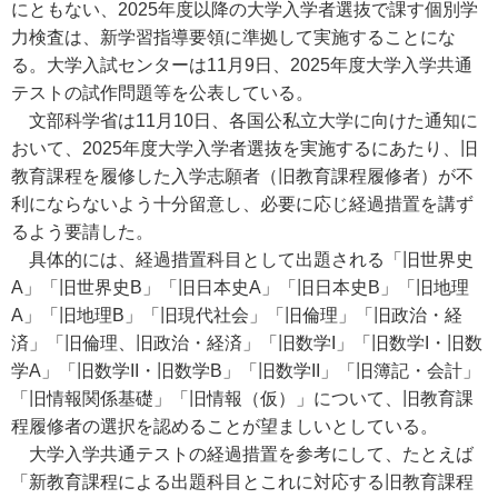
にともない、2025年度以降の大学入学者選抜で課す個別学
力検査は、新学習指導要領に準拠して実施することにな
る。大学入試センターは11月9日、2025年度大学入学共通
テストの試作問題等を公表している。
文部科学省は11月10日、各国公私立大学に向けた通知に
おいて、2025年度大学入学者選抜を実施するにあたり、旧
教育課程を履修した入学志願者（旧教育課程履修者）が不
利にならないよう十分留意し、必要に応じ経過措置を講ず
るよう要請した。
具体的には、経過措置科目として出題される「旧世界史
A」「旧世界史B」「旧日本史A」「旧日本史B」「旧地理
A」「旧地理B」「旧現代社会」「旧倫理」「旧政治・経
済」「旧倫理、旧政治・経済」「旧数学I」「旧数学I・旧数
学A」「旧数学II・旧数学B」「旧数学II」「旧簿記・会計」
「旧情報関係基礎」「旧情報（仮）」について、旧教育課
程履修者の選択を認めることが望ましいとしている。
大学入学共通テストの経過措置を参考にして、たとえば
「新教育課程による出題科目とこれに対応する旧教育課程