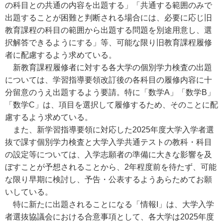
の科目との共通の内容を出題する」「共通する範囲のみで
出題することが困難と判断される場合には、必要に応じ旧
教育課程の科目の範囲から出題する問題を別途用意し、選
択解答できるようにする」等、可能な限り旧教育課程履修
者に配慮するよう求めている。
新教育課程履修者に対する各大学の個別学力検査の出題
については、学習指導要領改訂後の各科目の履修内容に十
分留意のうえ出題するよう要請。特に「数学A」「数学B」
「数学C」は、項目を選択して履修するため、そのことに配
慮するよう求めている。
また、新学習指導要領に対応した2025年度大学入学者選
抜で課す個別学力検査と大学入学共通テストの教科・科目
の設定等については、入学志願者の準備に大きな影響を及
ぼすことが予想されることから、2年程度前を待たず、可能
な限り早期に検討し、予告・公表するようあらためてお願
いしている。
特に新たに出題されることになる「情報I」は、大学入学
者選抜協議会における合意事項として、各大学は2025年度