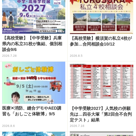
【高校受験】【中学受験】兵庫
【高校受験】横須賀の私立4校が
県内の私立31校が集結、個別相
参加…合同相談会10/12
談会9/6
2026.7.28
2026.8.5
医療✕消防、縫合デモやAED講
【中学受験2027】人気校の併願
習も「おしごと体験博」9/5
先は…四谷大塚「第2回合不合判
定テスト」結果
2026.8.6
2026.7.16