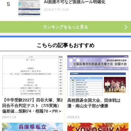
AI面接不可など面接ルール明確化
2026.8.7 Fri 13:00
ランキングをもっと見る
こちらの記事もおすすめ
【中学受験2027】四谷大塚、第2
高校囲碁全国大会、団体戦は
回合不合判定テスト（7/5実施）
灘・南山女子部が優勝
偏差値…筑駒74・桜蔭70＜PR＞
2026.7.10
2026.8.5