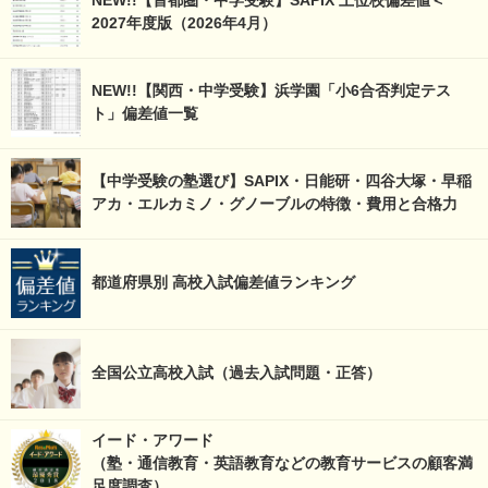
2027年度版（2026年4月）
NEW!!【関西・中学受験】浜学園「小6合否判定テス
ト」偏差値一覧
【中学受験の塾選び】SAPIX・日能研・四谷大塚・早稲
アカ・エルカミノ・グノーブルの特徴・費用と合格力
都道府県別 高校入試偏差値ランキング
全国公立高校入試（過去入試問題・正答）
イード・アワード
（塾・通信教育・英語教育などの教育サービスの顧客満
足度調査）