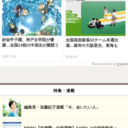
砂金甲子園、神戸女学院が優
全国高校麻雀32チーム本選出
勝…全国14校の中高生が腕競う
場…麻布や大阪星光、東海も
2026.7.29
2026.8.5
Recommended by
特集・連載
編集長・加藤紀子連載「今、会いたい人」
NEW!!【首都圏・中学受験】SAPIX 上位校偏差値＜