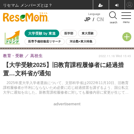
リセマム メンバーズ
Language
JP
/
CN
menu
search
大学受験 by 東進
医学部
東大受験
医専予備校徹底リサーチ
河合塾×東大特集
親子で考える大学選び
高校受験
中学受験
小学校受験
教育・受験
高校生
2022.11.16 Wed 15:45
共通テスト
夏休み
8月開催学校説明会・相談会
【大学受験2025】旧教育課程履修者に経過措
8月開催イベント・WS
全国公立高校 過去問
人気記事
置…文科省が通知
自由研究教材（小学生向け）
自由研究教材（中学生向け）
ランキング
2025年度大学入学者選抜について、文部科学省は2022年11月10日、旧教育
課程履修者が不利にならないため必要に応じ経過措置を講ずるよう、国公私立
大学に通知を出した。新教育課程履修者に対しても履修内容に変更が生じてい
るため、十分に留意して出題するよう求めている。
advertisement