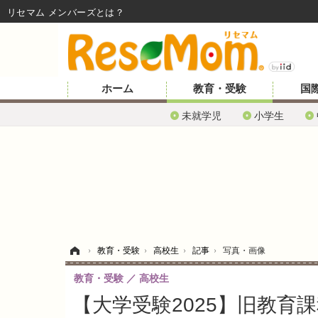
リセマム メンバーズ
ホーム
教育・受験
国
未就学児
小学生
ホーム
›
教育・受験
›
高校生
›
記事
›
写真・画像
教育・受験
高校生
【大学受験2025】旧教育