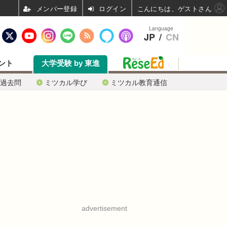
ログイン
こんにちは、ゲストさん
Language
JP
/
CN
ント
大学受験 by 東進
過去問
ミツカル学び
ミツカル教育通信
advertisement