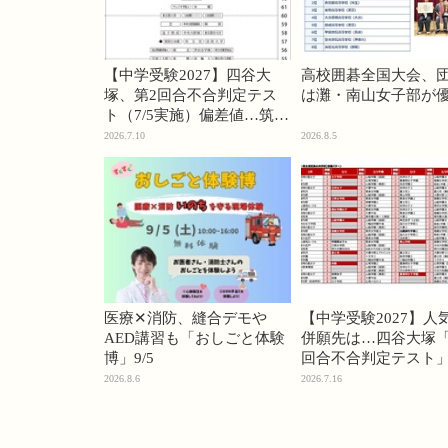
【中学受験2027】四谷大
高校囲碁全国大会、
塚、第2回合不合判定テス
は灘・南山女子部が
ト（7/5実施）偏差値…筑駒
74・桜蔭70＜PR＞
2026.7.10
2026.8.5
医療✕消防、縫合デモや
【中学受験2027】人
AED講習も「おしごと体験
併願先は…四谷大塚「
博」9/5
回合不合判定テスト
2026.8.6
2026.7.16