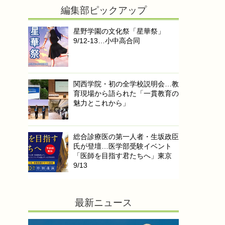
編集部ピックアップ
星野学園の文化祭「星華祭」
9/12-13…小中高合同
関西学院・初の全学校説明会…教
育現場から語られた「一貫教育の
魅力とこれから」
総合診療医の第一人者・生坂政臣
氏が登壇…医学部受験イベント
「医師を目指す君たちへ」東京
9/13
最新ニュース