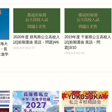
2020年度 群馬県公立高校入
2019年度 千葉県公立高校入
試[前期選抜 英語・問題]4/6
試[前期選抜 英語・問
東海大
題]3/10
2026.8.8 Sat 2:57
・長
2026.8.8 Sat 6:9
は遊学