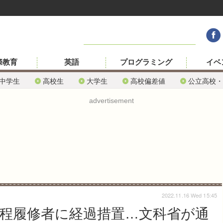
際教育
英語
プログラミング
イベ
中学生
高校生
大学生
高校偏差値
公立高校・
advertisement
2022.11.16 Wed 15:45
課程履修者に経過措置…文科省が通