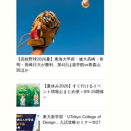
【高校野球2026夏】東海大甲府・健大高崎・有
明・長崎日大が勝利…第4日は遊学館vs青森山
田ほか
【夏休み2026】すぐ行けるイベ
ント情報おまとめ便＜8/9-15開催
＞
東大新学部「UTokyo College of
Design」入試攻略セミナー9/27