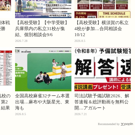
団体戦
【高校受験】【中学受験】
【高校受験】横須賀の私立
優勝
兵庫県内の私立31校が集
4校が参加…合同相談会
結、個別相談会9/6
10/12
2026.7.28
2026.8.5
気校の
全国高校麻雀32チーム本選
司法試験予備試験2026、解
第2
出場…麻布や大阪星光、東
答速報＆総評動画を無料公
」結果
海も
開…アガルート
2026.8.5
2026.7.21
Recommended by