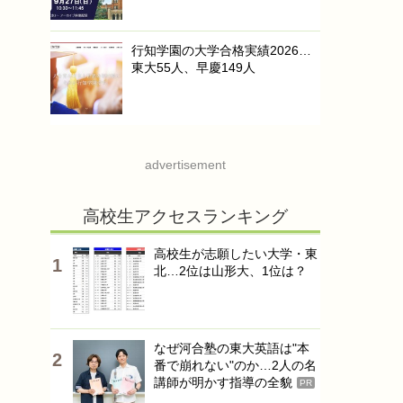
行知学園の大学合格実績2026…
東大55人、早慶149人
advertisement
高校生アクセスランキング
高校生が志願したい大学・東
北…2位は山形大、1位は？
なぜ河合塾の東大英語は"本
番で崩れない"のか…2人の名
講師が明かす指導の全貌
PR