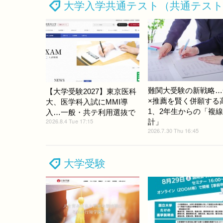
大学入学共通テスト（共通テス
難関大受験の新戦略…
【大学受験2027】東京医科
×推薦を賢く併願する
大、医学科入試にMMI導
1、2年生からの「複
入…一般・共テ利用選抜で
2026.8.4 Tue 17:15
計」
2026.7.30 Thu 16:45
大学受験