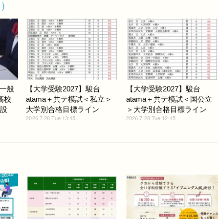
ト）
一般
【大学受験2027】駿台
【大学受験2027】駿台
高校
atama＋共テ模試＜私立＞
atama＋共テ模試＜国公立
線設
大学別合格目標ライン
＞大学別合格目標ライン
2026.7.28 Tue 13:45
2026.7.28 Tue 12:45