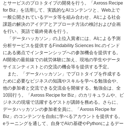
とサービスのプロトタイプの開発を行う。「Axross Recipe
for Biz」を活用して、実践的なAIコンテンツと、Web上で
一般公開されているデータ等を組み合わせ、AIによる社会
課題の解決のアイデアとアプローチ方法の検討および企画
を行い、英語で最終発表を行う。
「データハッカソン」の上位入賞者には、AIによる予測
分析サービスを提供するFindability Sciences Inc.のインド
にある拠点でインターンシップへの参加機会を提供する。
AI開発の最前線での就労体験に加え、現地の学生やデータ
サイエンティストとの交流の機会等を提供する予定。
また、「データハッカソン」でプロトタイプを作成する
ために必要なビジネスの知識やスキルを学べる勉強会や、
他の参加者と交流できる交流会を開催する。勉強会は、全
10回行う。「Axross Recipe for Biz」のカリキュラムや、ビ
ジネスの現場で活躍するゲストが講師を務める。さらに、
データハッカソンの参加者全員に、「Axross Recipe for
Biz」のコンテンツを自由に学べるアカウントを提供する。
eラーニングを通して、自身でAIの基礎やPythonによるデー