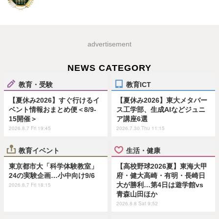
advertisement
NEWS CATEGORY
教育・受験
教育ICT
【夏休み2026】すぐ行けるイ
【夏休み2026】東大メタバー
ベント情報おまとめ便＜8/9-
ス工学部、生成AIなどジュニ
15開催＞
ア講座6選
2026.8.7 Fri 19:45
2026.7.30 Thu 11:15
教育イベント
生活・健康
東京都市大「科学体験教室」
【高校野球2026夏】東海大甲
24の実験企画…小中向け9/6
府・健大高崎・有明・長崎日
大が勝利…第4日は遊学館vs
2026.8.7 Fri 18:15
青森山田ほか
2026.8.8 Sat 9:52