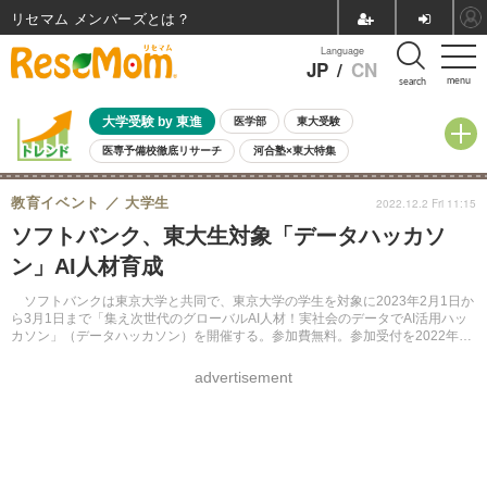
リセマム メンバーズ
Language
JP
/
CN
menu
search
大学受験 by 東進
医学部
東大受験
医専予備校徹底リサーチ
河合塾×東大特集
親子で考える大学選び
高校受験
中学受験
小学校受験
教育イベント
大学生
2022.12.2 Fri 11:15
共通テスト
夏休み
8月開催学校説明会・相談会
ソフトバンク、東大生対象「データハッカソ
8月開催イベント・WS
全国公立高校 過去問
人気記事
ン」AI人材育成
自由研究教材（小学生向け）
自由研究教材（中学生向け）
ランキング
ソフトバンクは東京大学と共同で、東京大学の学生を対象に2023年2月1日か
ら3月1日まで「集え次世代のグローバルAI人材！実社会のデータでAI活用ハッ
カソン」（データハッカソン）を開催する。参加費無料。参加受付を2022年12
月2日に開始する。
advertisement