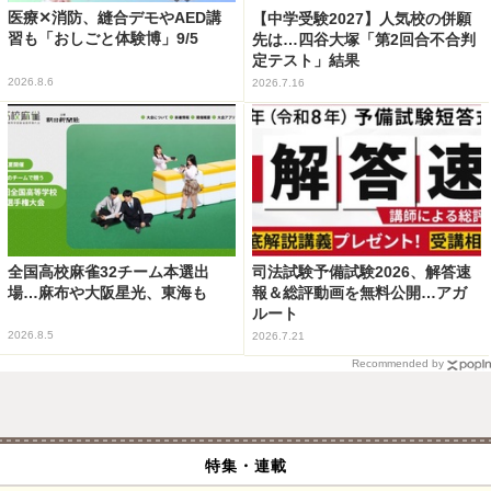
医療✕消防、縫合デモやAED講
【中学受験2027】人気校の併願
習も「おしごと体験博」9/5
先は…四谷大塚「第2回合不合判
定テスト」結果
2026.8.6
2026.7.16
全国高校麻雀32チーム本選出
司法試験予備試験2026、解答速
場…麻布や大阪星光、東海も
報＆総評動画を無料公開…アガ
ルート
2026.8.5
2026.7.21
Recommended by
特集・連載