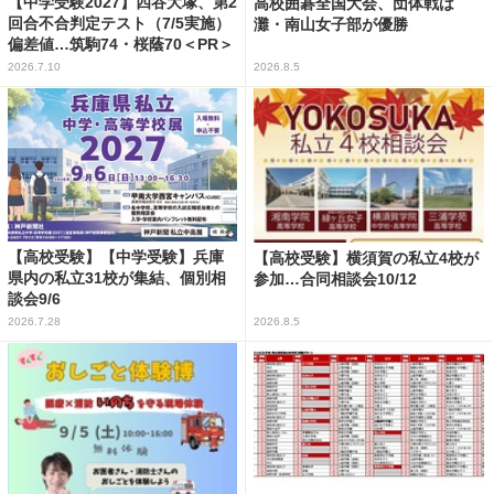
【中学受験2027】四谷大塚、第2
高校囲碁全国大会、団体戦は
回合不合判定テスト（7/5実施）
灘・南山女子部が優勝
偏差値…筑駒74・桜蔭70＜PR＞
2026.7.10
2026.8.5
【高校受験】【中学受験】兵庫
【高校受験】横須賀の私立4校が
県内の私立31校が集結、個別相
参加…合同相談会10/12
談会9/6
2026.7.28
2026.8.5