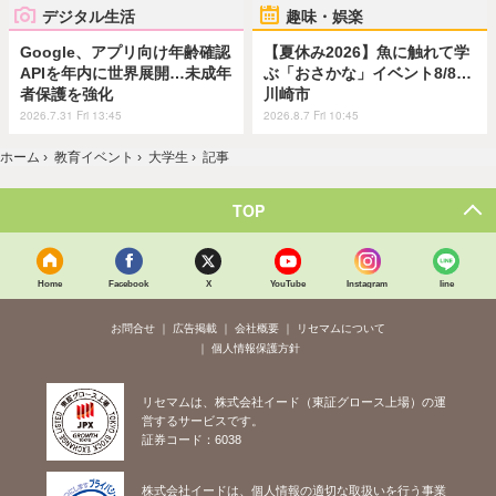
デジタル生活
趣味・娯楽
Google、アプリ向け年齢確認
【夏休み2026】魚に触れて学
APIを年内に世界展開…未成年
ぶ「おさかな」イベント8/8…
者保護を強化
川崎市
2026.7.31 Fri 13:45
2026.8.7 Fri 10:45
ホーム
›
教育イベント
›
大学生
›
記事
TOP
Home
Facebook
X
YouTube
Instagram
line
お問合せ
広告掲載
会社概要
リセマムについて
個人情報保護方針
リセマムは、株式会社イード（東証グロース上場）の運
営するサービスです。
証券コード：6038
株式会社イードは、個人情報の適切な取扱いを行う事業