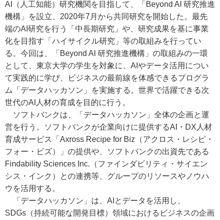
AI（人工知能）研究機関を目指して、「Beyond AI 研究推進
機構」を設立、2020年7月から共同研究を開始した。最先
端のAI研究を行う「中長期研究」や、研究成果を基に事業
化を目指す「ハイサイクル研究」等の取組みを行ってい
る。今回は、「Beyond AI 研究推進機構」の取組みの一環
として、東京大学の学生を対象に、AIやデータ活用につい
て実践的に学び、ビジネスの最前線を体感できるプログラ
ム「データハッカソン」を実施する。世界で活躍できる次
世代のAI人材の育成を目的に行う。
ソフトバンクは、「データハッカソン」全体の企画と運
営を行う。ソフトバンクが企業向けに提供するAI・DX人材
育成サービス「Axross Recipe for Biz（アクロス・レシピ・
フォー・ビズ）」の提供や、ソフトバンクの出資先である
Findability Sciences Inc.（ファインダビリティ・サイエン
シス・インク）との連携等、グループのリソースやノウハ
ウを活用する。
「データハッカソン」は、AIとデータを活用し、
SDGs（持続可能な開発目標）領域におけるビジネスの企画