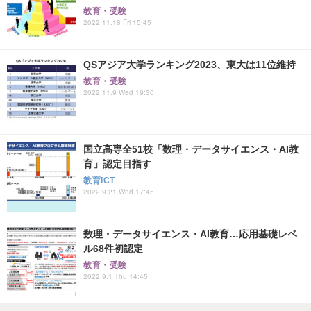
教育・受験
2022.11.18 Fri 15:45
QSアジア大学ランキング2023、東大は11位維持
教育・受験
2022.11.9 Wed 19:30
国立高専全51校「数理・データサイエンス・AI教
育」認定目指す
教育ICT
2022.9.21 Wed 17:45
数理・データサイエンス・AI教育…応用基礎レベ
ル68件初認定
教育・受験
2022.9.1 Thu 14:45