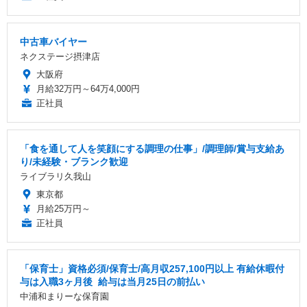
中古車バイヤー
ネクステージ摂津店
大阪府
月給32万円～64万4,000円
正社員
「食を通して人を笑顔にする調理の仕事」/調理師/賞与支給あ
り/未経験・ブランク歓迎
ライブラリ久我山
東京都
月給25万円～
正社員
「保育士」資格必須/保育士/️高月収257,100円以上 ️有給休暇付
与は入職3ヶ月後 ️ 給与は当月25日の前払い
中浦和まりーな保育園