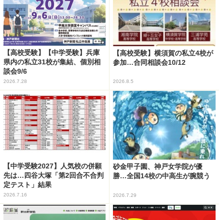
【高校受験】【中学受験】兵庫
【高校受験】横須賀の私立4校が
県内の私立31校が集結、個別相
参加…合同相談会10/12
談会9/6
2026.7.28
2026.8.5
【中学受験2027】人気校の併願
砂金甲子園、神戸女学院が優
先は…四谷大塚「第2回合不合判
勝…全国14校の中高生が腕競う
定テスト」結果
2026.7.16
2026.7.29