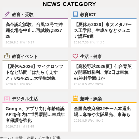
NEWS CATEGORY
教育・受験
教育ICT
高卒認定試験、台風13号で沖
【夏休み2026】東大メタバー
縄会場を中止…再試験は8/27-
ス工学部、生成AIなどジュニ
28
ア講座6選
2026.8.6 Thu 10:27
2026.7.30 Thu 11:15
教育イベント
生活・健康
【夏休み2026】マイクロソフ
【高校野球2026夏】仙台育英
トなど訪問「はたらくえす
が開幕戦勝利、第2日は東筑
と」8/24-29…大学生対象
vs神村学園ほか
2026.8.6 Thu 9:45
2026.8.5 Wed 20:32
デジタル生活
趣味・娯楽
Google、アプリ向け年齢確認
全国高校麻雀32チーム本選出
APIを年内に世界展開…未成年
場…麻布や大阪星光、東海も
者保護を強化
2026.8.5 Wed 19:45
2026.7.31 Fri 13:45
ホーム
›
生活・健康
›
その他
›
記事