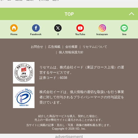
TOP
Home
Facebook
X
YouTube
Instagram
line
お問合せ
広告掲載
会社概要
リセマムについて
個人情報保護方針
リセマムは、株式会社イード（東証グロース上場）の運
営するサービスです。
証券コード：6038
株式会社イードは、個人情報の適切な取扱いを行う事業
者に対して付与されるプライバシーマークの付与認定を
受けています。
紹介した商品/サービスを購入、契約した場合に、
売上の一部が弊社サイトに還元されることがあります。
当サイトに掲載の記事・見出し・写真・画像の無断転載を禁じます。
Copyright © 2026 IID, Inc.
advertisement