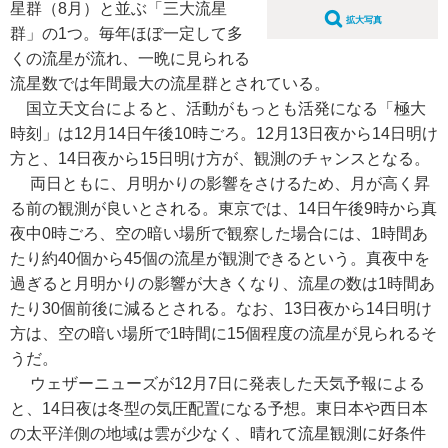
星群（8月）と並ぶ「三大流星
拡大写真
群」の1つ。毎年ほぼ一定して多
くの流星が流れ、一晩に見られる
流星数では年間最大の流星群とされている。
国立天文台によると、活動がもっとも活発になる「極大
時刻」は12月14日午後10時ごろ。12月13日夜から14日明け
方と、14日夜から15日明け方が、観測のチャンスとなる。
両日ともに、月明かりの影響をさけるため、月が高く昇
る前の観測が良いとされる。東京では、14日午後9時から真
夜中0時ごろ、空の暗い場所で観察した場合には、1時間あ
たり約40個から45個の流星が観測できるという。真夜中を
過ぎると月明かりの影響が大きくなり、流星の数は1時間あ
たり30個前後に減るとされる。なお、13日夜から14日明け
方は、空の暗い場所で1時間に15個程度の流星が見られるそ
うだ。
ウェザーニューズが12月7日に発表した天気予報による
と、14日夜は冬型の気圧配置になる予想。東日本や西日本
の太平洋側の地域は雲が少なく、晴れて流星観測に好条件