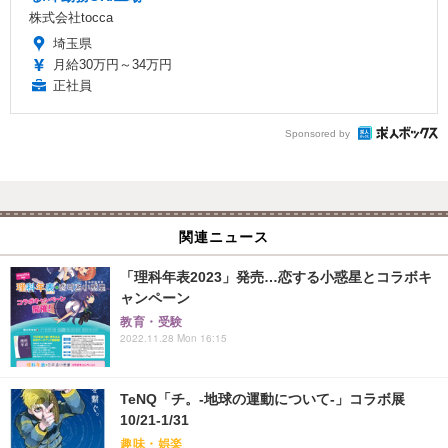
株式会社tocca
埼玉県
月給30万円～34万円
正社員
Sponsored by
関連ニュース
「理科年表2023」発売…恋する小惑星とコラボキ
ャンペーン
教育・受験
2022.11.28 Mon 16:15
TeNQ「チ。-地球の運動について-」コラボ展
10/21-1/31
趣味・娯楽