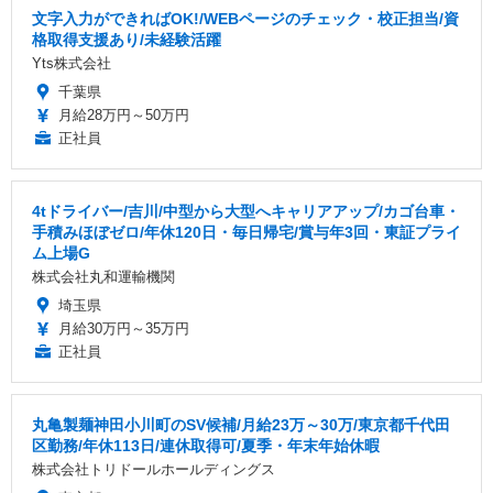
文字入力ができればOK!/WEBページのチェック・校正担当/資
格取得支援あり/未経験活躍
Yts株式会社
千葉県
月給28万円～50万円
正社員
4tドライバー/吉川/中型から大型へキャリアアップ/カゴ台車・
手積みほぼゼロ/年休120日・毎日帰宅/賞与年3回・東証プライ
ム上場G
株式会社丸和運輸機関
埼玉県
月給30万円～35万円
正社員
丸亀製麺神田小川町のSV候補/月給23万～30万/東京都千代田
区勤務/年休113日/連休取得可/夏季・年末年始休暇
株式会社トリドールホールディングス