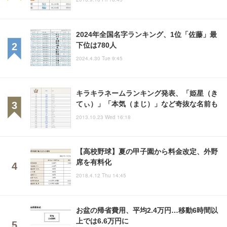
2024年全国名字ランキング、1位「佐藤」最
下位は780人
2024.4.30 Tue 9:45
キラキラネームランキング発表、「姫星（き
てぃ）」「本気（まじ）」など奇抜な名前も
2013.10.23 Wed 16:18
【高校野球】夏の甲子園から料金改定、外野
席を有料化
2018.4.12 Thu 14:45
お盆の帰省費用、平均2.4万円…移動6時間以
上では6.6万円に