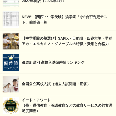
2027年度版（2026年4月）
NEW!!【関西・中学受験】浜学園「小6合否判定テス
ト」偏差値一覧
【中学受験の塾選び】SAPIX・日能研・四谷大塚・早稲
アカ・エルカミノ・グノーブルの特徴・費用と合格力
都道府県別 高校入試偏差値ランキング
全国公立高校入試（過去入試問題・正答）
イード・アワード
（塾・通信教育・英語教育などの教育サービスの顧客満
足度調査）