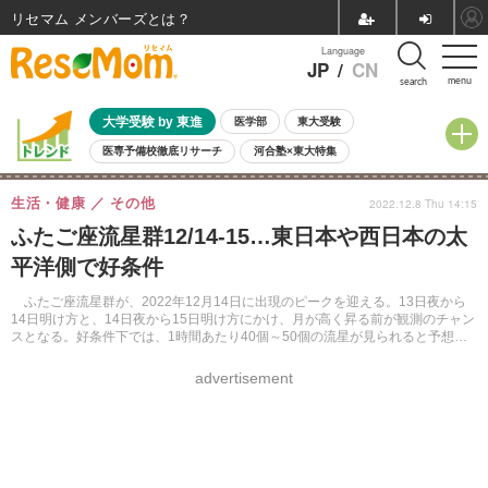
リセマム メンバーズ
Language
JP
/
CN
menu
search
大学受験 by 東進
医学部
東大受験
医専予備校徹底リサーチ
河合塾×東大特集
親子で考える大学選び
高校受験
中学受験
小学校受験
生活・健康
その他
2022.12.8 Thu 14:15
共通テスト
夏休み
8月開催学校説明会・相談会
ふたご座流星群12/14-15…東日本や西日本の太
8月開催イベント・WS
全国公立高校 過去問
人気記事
平洋側で好条件
自由研究教材（小学生向け）
自由研究教材（中学生向け）
ランキング
ふたご座流星群が、2022年12月14日に出現のピークを迎える。13日夜から
14日明け方と、14日夜から15日明け方にかけ、月が高く昇る前が観測のチャン
スとなる。好条件下では、1時間あたり40個～50個の流星が見られると予想さ
れる。
advertisement