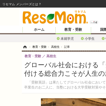
リセマム メンバーズ
ホーム
教育・受験
国
未就学児
小学生
ホーム
›
教育・受験
›
高校生
›
記事
教育・受験
高校生
グローバル社会における「受
付ける総合力こそが人生の
「受験英語」は果たしてグローバル社会において通
卒業生のお二人に、当塾における大学受験対策やそ