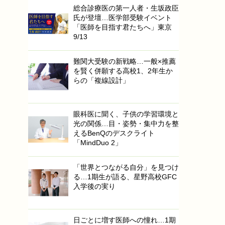
総合診療医の第一人者・生坂政臣
氏が登壇…医学部受験イベント
「医師を目指す君たちへ」東京
9/13
難関大受験の新戦略…一般×推薦
を賢く併願する高校1、2年生か
らの「複線設計」
眼科医に聞く、子供の学習環境と
光の関係…目・姿勢・集中力を整
えるBenQのデスクライト
「MindDuo 2」
「世界とつながる自分」を見つけ
る…1期生が語る、星野高校GFC
入学後の実り
日ごとに増す医師への憧れ…1期