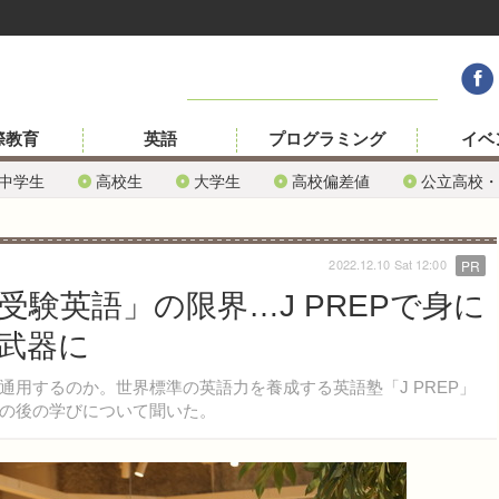
際教育
英語
プログラミング
イベ
中学生
高校生
大学生
高校偏差値
公立高校・
2022.12.10 Sat 12:00
PR
験英語」の限界…J PREPで身に
武器に
用するのか。世界標準の英語力を養成する英語塾「J PREP」
の後の学びについて聞いた。