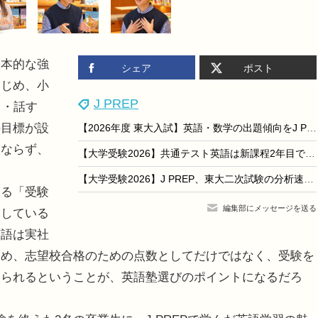
本的な強
シェア
ポスト
はじめ、小
J PREP
く・話す
の目標が設
【2026年度 東大入試】英語・数学の出題傾向をJ PREPが徹底解剖…合格に本当に必要な力とは
みならず、
【大学受験2026】共通テスト英語は新課程2年目で出題の質に変化あり！ J PREPが難易度を分析
【大学受験2026】J PREP、東大二次試験の分析速報セミナー…2/27無料開催
る「受験
編集部にメッセージを送る
探している
英語は実社
ため、志望校合格のための点数としてだけではなく、受験を
けられるということが、英語塾選びのポイントになるだろ