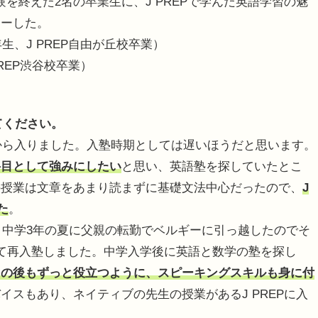
験を終えた2名の卒業生に、J PREPで学んだ英語学習の魅
ューした。
生、J PREP自由が丘校卒業）
REP渋谷校卒業）
てください。
から入りました。入塾時期としては遅いほうだと思います。
科目として強みにしたい
と思い、英語塾を探していたとこ
の授業は文章をあまり読まずに基礎文法中心だったので、
J
た
。
。中学3年の夏に父親の転勤でベルギーに引っ越したのでそ
て再入塾しました。中学入学後に英語と数学の塾を探し
その後もずっと役立つように、スピーキングスキルも身に付
イスもあり、ネイティブの先生の授業があるJ PREPに入