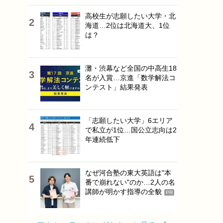
高校生が志願したい大学・北
海道…2位は北海道大、1位
は？
灘・渋幕など全国の中高生18
名が入賞…京進「数学解法コ
ンテスト」結果発表
「志願したい大学」6エリア
で私立が1位…国公立志向は2
年連続低下
なぜ河合塾の東大英語は"本
番で崩れない"のか…2人の名
講師が明かす指導の全貌
PR