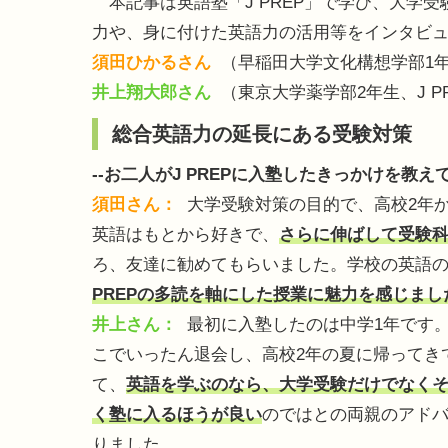
本記事は英語塾「J PREP」で学び、大学受
力や、身に付けた英語力の活用等をインタビ
須田ひかるさん
（早稲田大学文化構想学部1年
井上翔大郎さん
（東京大学薬学部2年生、J P
総合英語力の延長にある受験対策
--お二人がJ PREPに入塾したきっかけを教え
須田さん：
大学受験対策の目的で、高校2年
英語はもとから好きで、
さらに伸ばして受験
ろ、友達に勧めてもらいました。学校の英語
PREPの多読を軸にした授業に魅力を感じまし
井上さん：
最初に入塾したのは中学1年です
こでいったん退会し、高校2年の夏に帰ってき
て、
英語を学ぶのなら、大学受験だけでなく
く塾に入るほうが良い
のではとの両親のアドバ
りました。