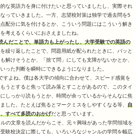
合的な英語力を身に付けたいと思っていましたし、実際それ
なっていきました。一方、志望校対策は独学で過去問を5
得点配分に気を付けるとか、こういう問題にはこういう解き
クを考えるくらいにおさえましたね。
読んだことで、単語力も上がったし、大学受験での英語の
読を繰り返したことで、問題用紙が配られたときに、パッと
ても解けそうとか、「捨て問」にしても支障がないかとか、
といった判断を瞬時にできるようになりました。
ですよね。僕は各大学の傾向に合わせて、スピード感覚を
読もうとすると焦って読み落とすことがあるので、このタイ
うにしっかり読もうとか、時間が余っているからそんなに焦
きました。たとえば焦るとマークミスをしやすくなる等、
自
も、すべて多読のおかげ
だと思っています。
ャンルの文章を読んだからこそ、元々興味があった学問領域を
。受験校決定に際しても、いろいろなジャンルの学問を幅広