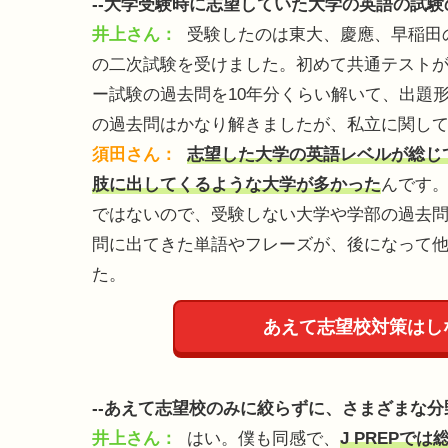
--大学受験時に志望していた大学の英語の試
井上さん：
受験したのは東大、慶應、早稲田
の二次試験を受けました。初めて共通テスト
ー試験の過去問を10年分くらい解いて、出題
の過去問はかなり解きましたが、私立に関して
須田さん：
志望した大学の英語レベルが総じ
肢に出してくるような大学が多かった
んです。
ではないので、受験しない大学や学部の過去問も
問に出てきた単語やフレーズが、後になって
た。
あえて志望校対策はしな
--あえて志望校のみに絞らずに、さまざまな
井上さん：
はい。僕も同感で、
J PREPで