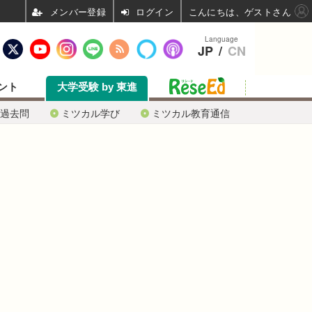
ログイン
こんにちは、ゲストさん
Language
JP
/
CN
ント
大学受験 by 東進
過去問
ミツカル学び
ミツカル教育通信