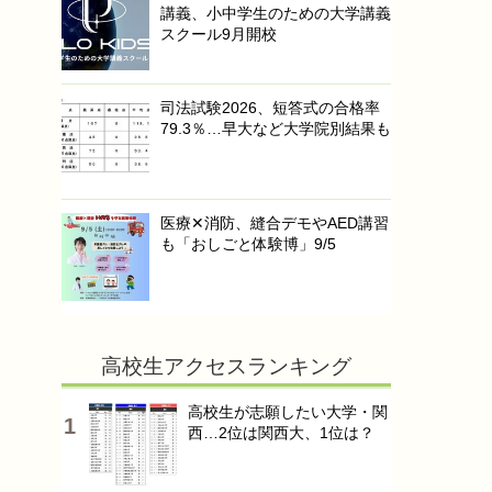
講義、小中学生のための大学講義
スクール9月開校
司法試験2026、短答式の合格率
79.3％…早大など大学院別結果も
医療✕消防、縫合デモやAED講習
も「おしごと体験博」9/5
高校生アクセスランキング
高校生が志願したい大学・関
西…2位は関西大、1位は？