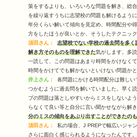
策をするよりも、いろいろな問題を解き、総
を繰り返すうちに志望校の問題も解けるように
年分くらい解いて傾向を見定め、時間配分や
方をしたほうが良いとか、そうしたテクニッ
須田さん：
志望校でない学校の過去問を多く
解き方そのものを理解できた
気がします。多
一読して、この問題はあまり時間をかけなく
時間をかけてでも解かないといけない問題か
井上さん：
各問題にかける時間配分は難しい
つかむように過去問を解いていました。早く
プの問題は落としやすいからミスをしないよ
らなくて良い等と自分に言い聞かせながら解
分のミスの傾向をあぶり出すことができたの
須田さん：
私の場合、J PREPで幅広いジ
さらに面白く感じられるようになったんです