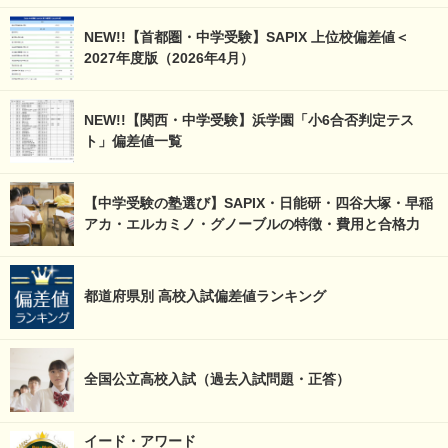
NEW!!【首都圏・中学受験】SAPIX 上位校偏差値＜
2027年度版（2026年4月）
NEW!!【関西・中学受験】浜学園「小6合否判定テス
ト」偏差値一覧
【中学受験の塾選び】SAPIX・日能研・四谷大塚・早稲
アカ・エルカミノ・グノーブルの特徴・費用と合格力
都道府県別 高校入試偏差値ランキング
全国公立高校入試（過去入試問題・正答）
イード・アワード