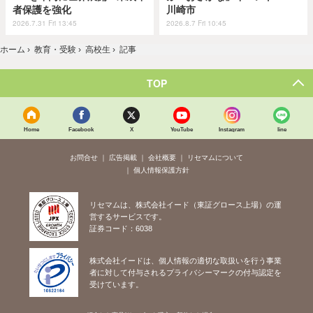
者保護を強化
川崎市
2026.7.31 Fri 13:45
2026.8.7 Fri 10:45
ホーム
›
教育・受験
›
高校生
›
記事
TOP
Home
Facebook
X
YouTube
Instagram
line
お問合せ
広告掲載
会社概要
リセマムについて
個人情報保護方針
リセマムは、株式会社イード（東証グロース上場）の運
営するサービスです。
証券コード：6038
株式会社イードは、個人情報の適切な取扱いを行う事業
者に対して付与されるプライバシーマークの付与認定を
受けています。