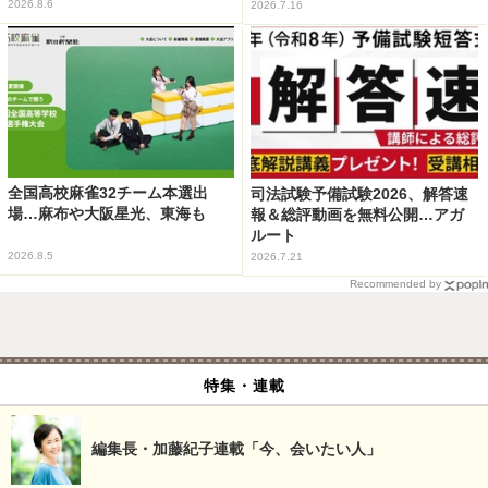
2026.8.6
2026.7.16
全国高校麻雀32チーム本選出
司法試験予備試験2026、解答速
場…麻布や大阪星光、東海も
報＆総評動画を無料公開…アガ
ルート
2026.8.5
2026.7.21
Recommended by
特集・連載
編集長・加藤紀子連載「今、会いたい人」