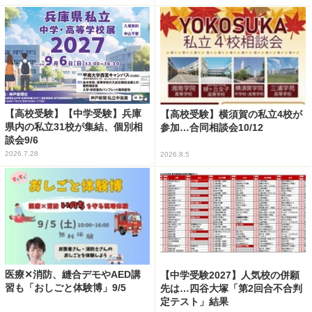
【高校受験】【中学受験】兵庫
【高校受験】横須賀の私立4校が
県内の私立31校が集結、個別相
参加…合同相談会10/12
談会9/6
2026.7.28
2026.8.5
医療✕消防、縫合デモやAED講
【中学受験2027】人気校の併願
習も「おしごと体験博」9/5
先は…四谷大塚「第2回合不合判
定テスト」結果