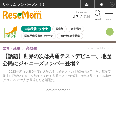
リセマム メンバーズ
Language
JP
/
CN
menu
search
大学受験 by 東進
医学部
東大受験
医専予備校徹底リサーチ
河合塾×東大特集
親子で考える大学選び
高校受験
中学受験
小学校受験
教育・受験
高校生
2023.1.16 Mon 15:15
共通テスト
夏休み
8月開催学校説明会・相談会
【話題】世界の次は共通テストデビュー、地歴
8月開催イベント・WS
全国公立高校 過去問
人気記事
公民にジャニーズメンバー登場？
自由研究教材（小学生向け）
自由研究教材（中学生向け）
ランキング
2023年度（令和5年度）大学入学共通テストの本試験が終了した。毎年受
験生に戸惑いや癒しを与えてくれる共通テストの出題。今年は某アイドル事務
所のメンバー5人が登場したと話題だ。
advertisement