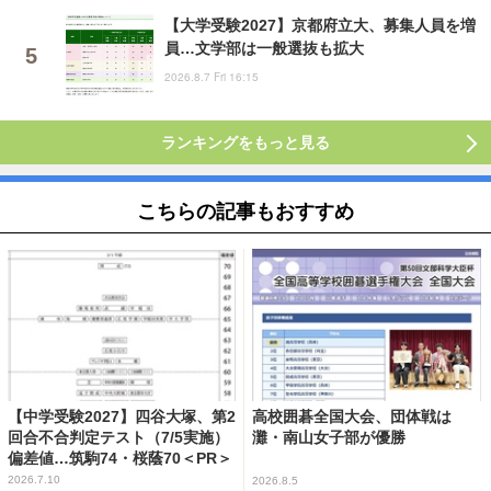
【大学受験2027】京都府立大、募集人員を増
員…文学部は一般選抜も拡大
2026.8.7 Fri 16:15
ランキングをもっと見る
こちらの記事もおすすめ
【中学受験2027】四谷大塚、第2
高校囲碁全国大会、団体戦は
回合不合判定テスト（7/5実施）
灘・南山女子部が優勝
偏差値…筑駒74・桜蔭70＜PR＞
2026.7.10
2026.8.5