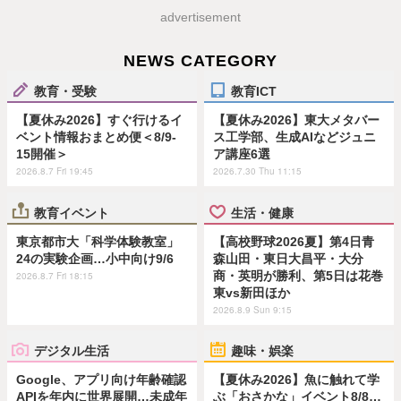
advertisement
NEWS CATEGORY
教育・受験
教育ICT
【夏休み2026】すぐ行けるイ
【夏休み2026】東大メタバー
ベント情報おまとめ便＜8/9-
ス工学部、生成AIなどジュニ
15開催＞
ア講座6選
2026.8.7 Fri 19:45
2026.7.30 Thu 11:15
教育イベント
生活・健康
東京都市大「科学体験教室」
【高校野球2026夏】第4日青
24の実験企画…小中向け9/6
森山田・東日大昌平・大分
商・英明が勝利、第5日は花巻
2026.8.7 Fri 18:15
東vs新田ほか
2026.8.9 Sun 9:15
デジタル生活
趣味・娯楽
Google、アプリ向け年齢確認
【夏休み2026】魚に触れて学
APIを年内に世界展開…未成年
ぶ「おさかな」イベント8/8…