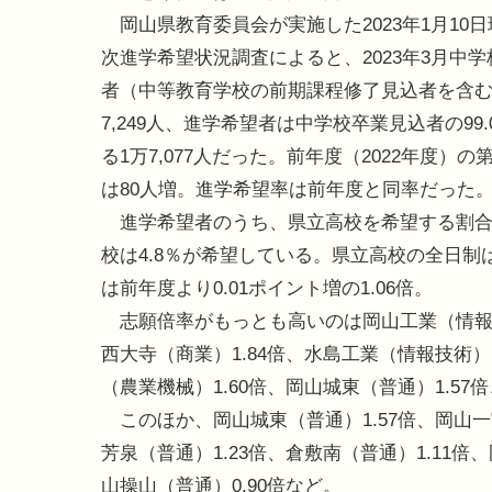
岡山県教育委員会が実施した2023年1月10日
次進学希望状況調査によると、2023年3月中
者（中等教育学校の前期課程修了見込者を含む
7,249人、進学希望者は中学校卒業見込者の99
る1万7,077人だった。前年度（2022年度
は80人増。進学希望率は前年度と同率だった
進学希望者のうち、県立高校を希望する割合は67
校は4.8％が希望している。県立高校の全日制は
は前年度より0.01ポイント増の1.06倍。
志願倍率がもっとも高いのは岡山工業（情報技術
西大寺（商業）1.84倍、水島工業（情報技術）
（農業機械）1.60倍、岡山城東（普通）1.57
このほか、岡山城東（普通）1.57倍、岡山一宮
芳泉（普通）1.23倍、倉敷南（普通）1.11倍
山操山（普通）0.90倍など。