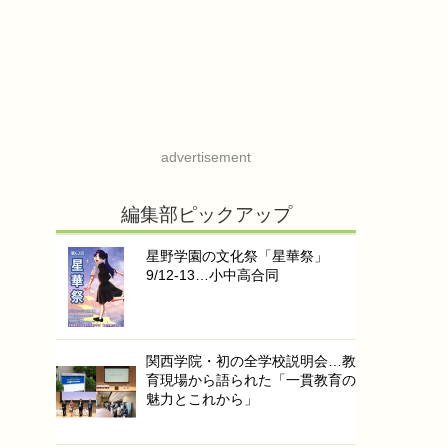
advertisement
編集部ピックアップ
星野学園の文化祭「星華祭」
9/12-13…小中高合同
関西学院・初の全学校説明会…教
育現場から語られた「一貫教育の
魅力とこれから」