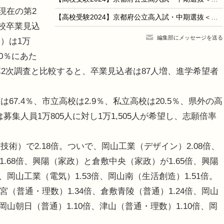
現在の第2
【高校受験2024】京都府公立高入試・中期選抜＜国語＞講評…難易度はやや易～標準
学校卒業見込
編集部にメッセージを送る
）は1万
.0％にあた
）の第2次調査と比較すると、卒業見込者は87人増、進学希望者
。
.4％、市立高校は2.9％、私立高校は20.5％、県外の高
募集人員1万805人に対し1万1,505人が希望し、志願倍率
）で2.18倍。ついで、岡山工業（デザイン）2.08倍、
1.68倍、興陽（家政）と倉敷中央（家政）が1.65倍、興陽
倍、岡山工業（電気）1.53倍、岡山南（生活創造）1.51倍。
（普通・理数）1.34倍、倉敷青陵（普通）1.24倍、岡山
、岡山朝日（普通）1.10倍、津山（普通・理数）1.10倍、岡