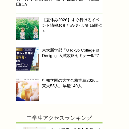
田ほか
【夏休み2026】すぐ行けるイベ
ント情報おまとめ便＜8/9-15開催
＞
東大新学部「UTokyo College of
Design」入試攻略セミナー9/27
行知学園の大学合格実績2026…
東大55人、早慶149人
中学生アクセスランキング