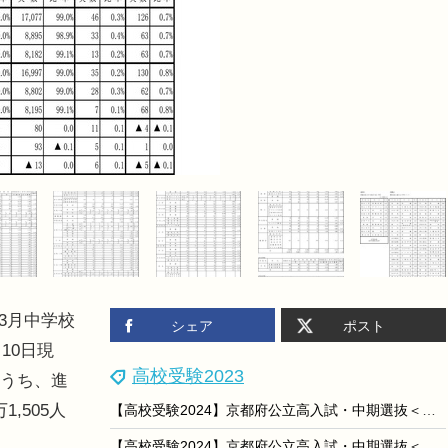
年3月中学校
シェア
ポスト
10日現
高校受験2023
のうち、進
,505人
【高校受験2024】京都府公立高入試・中期選抜＜社会＞講評…難易度は例年通り
【高校受験2024】京都府公立高入試・中期選抜＜理科＞講評…難易度は易～標準