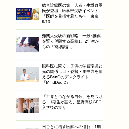
総合診療医の第一人者・生坂政臣
氏が登壇…医学部受験イベント
「医師を目指す君たちへ」東京
9/13
難関大受験の新戦略…一般×推薦
を賢く併願する高校1、2年生か
らの「複線設計」
眼科医に聞く、子供の学習環境と
光の関係…目・姿勢・集中力を整
えるBenQのデスクライト
「MindDuo 2」
「世界とつながる自分」を見つけ
る…1期生が語る、星野高校GFC
入学後の実り
日ごとに増す医師への憧れ…1期