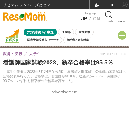
リセマム メンバーズ
Language
JP
/
CN
menu
search
大学受験 by 東進
医学部
東大受験
医専予備校徹底リサーチ
河合塾×東大特集
親子で考える大学選び
高校受験
中学受験
小学校受験
教育・受験
大学生
2023.3.24 Fri 14:26
共通テスト
夏休み
8月開催学校説明会・相談会
看護師国家試験2023、新卒合格率は95.5％
8月開催イベント・WS
全国公立高校 過去問
人気記事
自由研究教材（小学生向け）
自由研究教材（中学生向け）
ランキング
厚生労働省は2023年3月24日午後2時、看護師と助産師、保健師の国家試験の
合格発表を行った。合格率は、看護師が90.8％、助産師が95.6％、保健師が
93.7％。いずれも新卒者の合格率が高かった。
advertisement