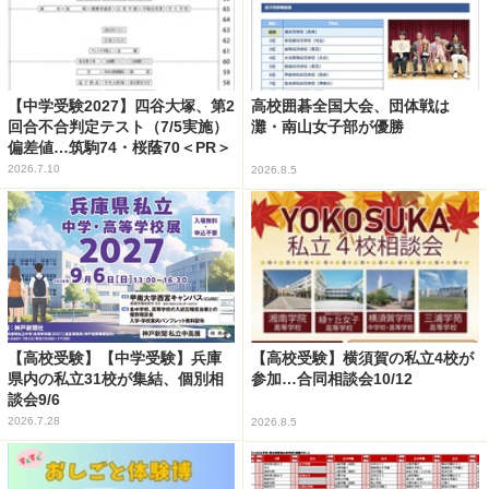
【中学受験2027】四谷大塚、第2
高校囲碁全国大会、団体戦は
回合不合判定テスト（7/5実施）
灘・南山女子部が優勝
偏差値…筑駒74・桜蔭70＜PR＞
2026.7.10
2026.8.5
【高校受験】【中学受験】兵庫
【高校受験】横須賀の私立4校が
県内の私立31校が集結、個別相
参加…合同相談会10/12
談会9/6
2026.7.28
2026.8.5