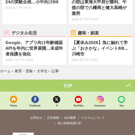
24の実験企画…小中向け9/6
の部は東海大甲府が勝利、午
後の部で八幡商と健大高崎が
2026.8.7 Fri 18:15
激突
2026.8.7 Fri 12:45
デジタル生活
趣味・娯楽
Google、アプリ向け年齢確認
【夏休み2026】魚に触れて学
APIを年内に世界展開…未成年
ぶ「おさかな」イベント8/8…
者保護を強化
川崎市
2026.7.31 Fri 13:45
2026.8.7 Fri 10:45
ホーム
›
教育・受験
›
大学生
›
記事
TOP
Home
Facebook
X
YouTube
Instagram
line
お問合せ
広告掲載
会社概要
リセマムについて
個人情報保護方針