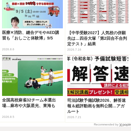
医療✕消防、縫合デモやAED講
【中学受験2027】人気校の併願
習も「おしごと体験博」9/5
先は…四谷大塚「第2回合不合判
定テスト」結果
2026.8.6
2026.7.16
全国高校麻雀32チーム本選出
司法試験予備試験2026、解答速
場…麻布や大阪星光、東海も
報＆総評動画を無料公開…アガ
ルート
2026.8.5
2026.7.21
Recommended by