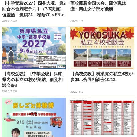
【中学受験2027】四谷大塚、第2
高校囲碁全国大会、団体戦は
回合不合判定テスト（7/5実施）
灘・南山女子部が優勝
偏差値…筑駒74・桜蔭70＜PR＞
2026.7.10
2026.8.5
【高校受験】【中学受験】兵庫
【高校受験】横須賀の私立4校が
県内の私立31校が集結、個別相
参加…合同相談会10/12
談会9/6
2026.7.28
2026.8.5