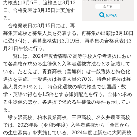
力検査は3月5日、追検査は3月13
全 2 枚
日、合格発表は3月15日に実施す
拡大写真
る。
合格発表日の3月15日には、再
募集実施校と募集人員を発表する。再募集の出願は3月18日
に受け付け、再募集検査は3月19日、再募集の合格発表は3
月21日午後に行う。
一覧には、2024年度青森県立高等学校入学者選抜におい
て各高校が求める生徒像と入学者選抜方法などを記載して
いる。たとえば、青森高校（普通科）は一般選抜と特色化
選抜を実施。一般選抜は募集人員の70％、特色化選抜は募
集人員の30％とし、特色化選抜の学力検査では国語・数
学・英語の得点を1.5倍とする傾斜配点を行う。全体の求め
る生徒像のほか、各選抜で求める生徒像の要件も示してい
る。
鰺ヶ沢高校、柏木農業高校、三戸高校、名久井農業高校
では、2023年度（令和5年度）入学者選抜から「全国から
の生徒募集」を実施している。2024年度は新たに大間高校