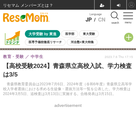
リセマム メンバーズ
Language
JP
/
CN
menu
search
大学受験 by 東進
医学部
東大受験
医専予備校徹底リサーチ
河合塾×東大特集
親子で考える大学選び
高校受験
中学受験
小学校受験
教育・受験
中学生
2023.7.6 Thu 17:15
共通テスト
夏休み
8月開催学校説明会・相談会
【高校受験2024】青森県立高校入試、学力検査
8月開催イベント・WS
全国公立高校 過去問
人気記事
は3/5
自由研究教材（小学生向け）
自由研究教材（中学生向け）
ランキング
青森県教育委員会は2023年7月6日、2024年度（令和6年度）青森県立高等学
校入学者選抜における求める生徒像・選抜方法等一覧を公表した。学力検査は
2024年3月5日、追検査は3月13日に実施する。合格発表は3月15日。
advertisement