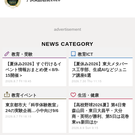
advertisement
NEWS CATEGORY
教育・受験
教育ICT
【夏休み2026】すぐ行けるイ
【夏休み2026】東大メタバー
ベント情報おまとめ便＜8/9-
ス工学部、生成AIなどジュニ
15開催＞
ア講座6選
2026.8.7 Fri 19:45
2026.7.30 Thu 11:15
教育イベント
生活・健康
東京都市大「科学体験教室」
【高校野球2026夏】第4日青
24の実験企画…小中向け9/6
森山田・東日大昌平・大分
商・英明が勝利、第5日は花巻
2026.8.7 Fri 18:15
東vs新田ほか
2026.8.9 Sun 9:15