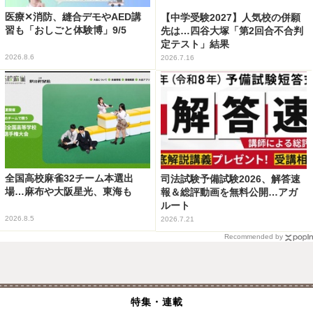
医療✕消防、縫合デモやAED講
【中学受験2027】人気校の併願
習も「おしごと体験博」9/5
先は…四谷大塚「第2回合不合判
定テスト」結果
2026.8.6
2026.7.16
全国高校麻雀32チーム本選出
司法試験予備試験2026、解答速
場…麻布や大阪星光、東海も
報＆総評動画を無料公開…アガ
ルート
2026.8.5
2026.7.21
Recommended by
特集・連載