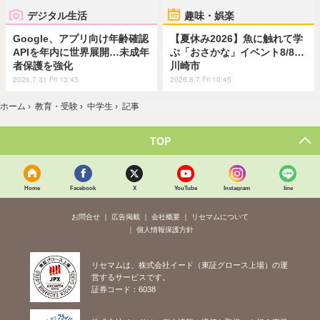
デジタル生活
趣味・娯楽
Google、アプリ向け年齢確認
【夏休み2026】魚に触れて学
APIを年内に世界展開…未成年
ぶ「おさかな」イベント8/8…
者保護を強化
川崎市
2026.7.31 Fri 13:45
2026.8.7 Fri 10:45
ホーム
›
教育・受験
›
中学生
›
記事
TOP
Home
Facebook
X
YouTube
Instagram
line
お問合せ
広告掲載
会社概要
リセマムについて
個人情報保護方針
リセマムは、株式会社イード（東証グロース上場）の運
営するサービスです。
証券コード：6038