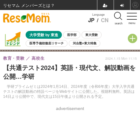
リセマム メンバーズ
Language
JP
/
CN
menu
search
大学受験 by 東進
医学部
東大受験
医専予備校徹底リサーチ
河合塾×東大特集
親子で考える大学選び
高校受験
中学受験
小学校受験
教育・受験
高校生
2024.1.15 Mon 11:15
共通テスト
夏休み
8月開催学校説明会・相談会
【共通テスト2024】英語・現代文、解説動画を
8月開催イベント・WS
全国公立高校 過去問
人気記事
公開…学研
自由研究教材（小学生向け）
自由研究教材（中学生向け）
ランキング
学研プライムゼミは2024年1月14日、2024年度（令和6年度）大学入学共通
テストの解説動画の特設ページをWebサイトに公開した。視聴料無料。英語は
14日より公開中で、現代文は15日午後より公開される予定。
advertisement