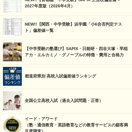
2027年度版（2026年4月）
NEW!!【関西・中学受験】浜学園「小6合否判定テス
ト」偏差値一覧
【中学受験の塾選び】SAPIX・日能研・四谷大塚・早稲
アカ・エルカミノ・グノーブルの特徴・費用と合格力
都道府県別 高校入試偏差値ランキング
全国公立高校入試（過去入試問題・正答）
イード・アワード
（塾・通信教育・英語教育などの教育サービスの顧客満
足度調査）