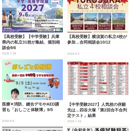
【高校受験】【中学受験】兵庫
【高校受験】横須賀の私立4校が
県内の私立31校が集結、個別相
参加…合同相談会10/12
談会9/6
2026.7.28
2026.8.5
医療✕消防、縫合デモやAED講
【中学受験2027】人気校の併願
習も「おしごと体験博」9/5
先は…四谷大塚「第2回合不合判
定テスト」結果
2026.8.6
2026.7.16