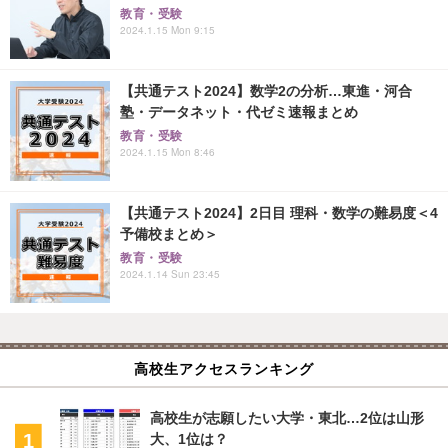
教育・受験
2024.1.15 Mon 9:15
【共通テスト2024】数学2の分析…東進・河合
塾・データネット・代ゼミ速報まとめ
教育・受験
2024.1.15 Mon 8:46
【共通テスト2024】2日目 理科・数学の難易度＜4
予備校まとめ＞
教育・受験
2024.1.14 Sun 23:45
高校生アクセスランキング
高校生が志願したい大学・東北…2位は山形
大、1位は？