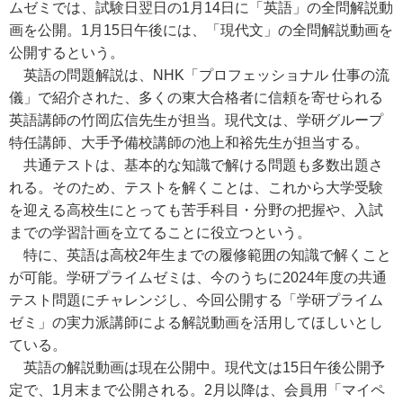
ムゼミでは、試験日翌日の1月14日に「英語」の全問解説動
画を公開。1月15日午後には、「現代文」の全問解説動画を
公開するという。
英語の問題解説は、NHK「プロフェッショナル 仕事の流
儀」で紹介された、多くの東大合格者に信頼を寄せられる
英語講師の竹岡広信先生が担当。現代文は、学研グループ
特任講師、大手予備校講師の池上和裕先生が担当する。
共通テストは、基本的な知識で解ける問題も多数出題さ
れる。そのため、テストを解くことは、これから大学受験
を迎える高校生にとっても苦手科目・分野の把握や、入試
までの学習計画を立てることに役立つという。
特に、英語は高校2年生までの履修範囲の知識で解くこと
が可能。学研プライムゼミは、今のうちに2024年度の共通
テスト問題にチャレンジし、今回公開する「学研プライム
ゼミ」の実力派講師による解説動画を活用してほしいとし
ている。
英語の解説動画は現在公開中。現代文は15日午後公開予
定で、1月末まで公開される。2月以降は、会員用「マイペ