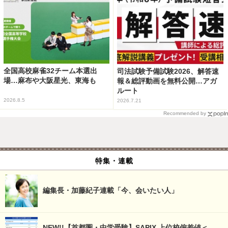
全国高校麻雀32チーム本選出
司法試験予備試験2026、解答速
場…麻布や大阪星光、東海も
報＆総評動画を無料公開…アガ
ルート
2026.8.5
2026.7.21
Recommended by
特集・連載
編集長・加藤紀子連載「今、会いたい人」
NEW!!【首都圏・中学受験】SAPIX 上位校偏差値＜