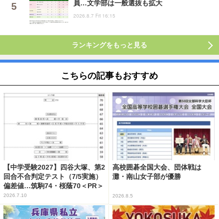
員…文学部は一般選抜も拡大
2026.8.7 Fri 16:15
ランキングをもっと見る
こちらの記事もおすすめ
【中学受験2027】四谷大塚、第2
高校囲碁全国大会、団体戦は
回合不合判定テスト（7/5実施）
灘・南山女子部が優勝
偏差値…筑駒74・桜蔭70＜PR＞
2026.7.10
2026.8.5