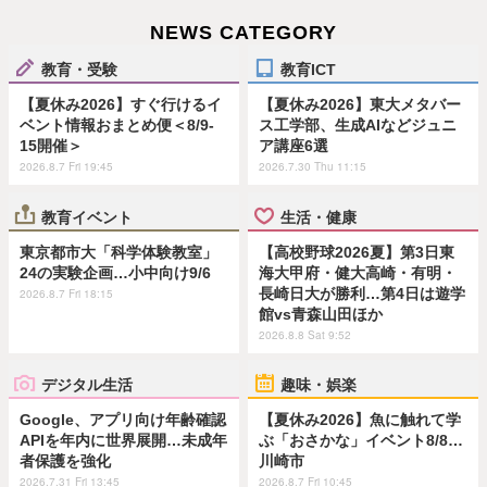
NEWS CATEGORY
教育・受験
教育ICT
【夏休み2026】すぐ行けるイ
【夏休み2026】東大メタバー
ベント情報おまとめ便＜8/9-
ス工学部、生成AIなどジュニ
15開催＞
ア講座6選
2026.8.7 Fri 19:45
2026.7.30 Thu 11:15
教育イベント
生活・健康
東京都市大「科学体験教室」
【高校野球2026夏】第3日東
24の実験企画…小中向け9/6
海大甲府・健大高崎・有明・
長崎日大が勝利…第4日は遊学
2026.8.7 Fri 18:15
館vs青森山田ほか
2026.8.8 Sat 9:52
デジタル生活
趣味・娯楽
Google、アプリ向け年齢確認
【夏休み2026】魚に触れて学
APIを年内に世界展開…未成年
ぶ「おさかな」イベント8/8…
者保護を強化
川崎市
2026.7.31 Fri 13:45
2026.8.7 Fri 10:45