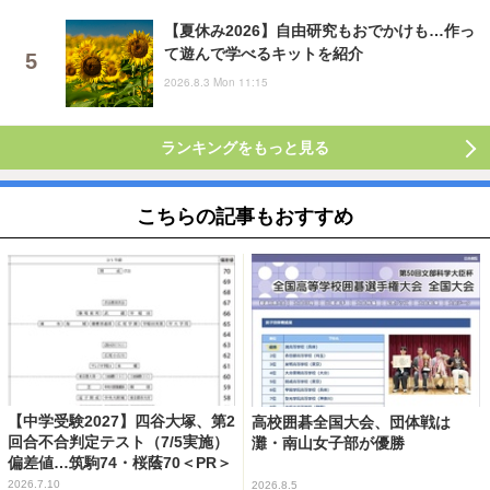
【夏休み2026】自由研究もおでかけも…作っ
て遊んで学べるキットを紹介
2026.8.3 Mon 11:15
ランキングをもっと見る
こちらの記事もおすすめ
【中学受験2027】四谷大塚、第2
高校囲碁全国大会、団体戦は
回合不合判定テスト（7/5実施）
灘・南山女子部が優勝
偏差値…筑駒74・桜蔭70＜PR＞
2026.7.10
2026.8.5