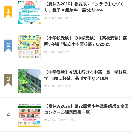
【夏休み2026】教育版マイクラでまちづく
り、親子30組無料…嘉悦大8/24
2026.8.5 Wed 19:15
【小学校受験】【中学受験】【高校受験】福
岡3会場「私立小中高校展」8/22-23
2026.8.5 Wed 17:45
【中学受験】今週末行ける中高一貫「学校見
学」8/8…桜蔭、品川女子など10校
2026.8.3 Mon 10:15
【夏休み2026】第72回青少年読書感想文全国
コンクール課題図書一覧
2026.5.25 Mon 16:15