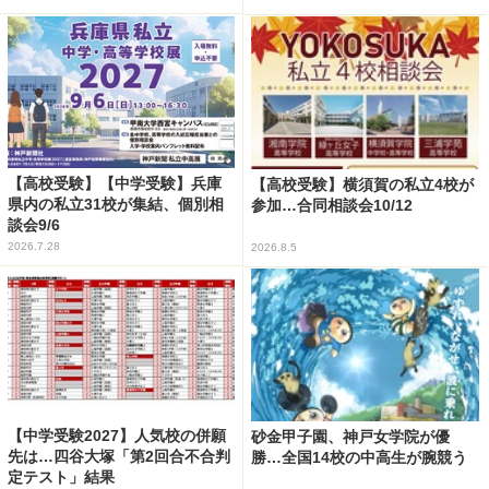
【高校受験】【中学受験】兵庫
【高校受験】横須賀の私立4校が
県内の私立31校が集結、個別相
参加…合同相談会10/12
談会9/6
2026.7.28
2026.8.5
【中学受験2027】人気校の併願
砂金甲子園、神戸女学院が優
先は…四谷大塚「第2回合不合判
勝…全国14校の中高生が腕競う
定テスト」結果