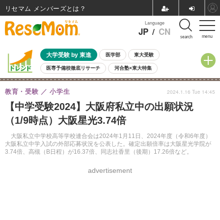
リセマム メンバーズ
Language
JP
/
CN
menu
search
大学受験 by 東進
医学部
東大受験
医専予備校徹底リサーチ
河合塾×東大特集
親子で考える大学選び
高校受験
中学受験
小学校受験
教育・受験
小学生
2024.1.16 Tue 14:45
共通テスト
夏休み
8月開催学校説明会・相談会
【中学受験2024】大阪府私立中の出願状況
8月開催イベント・WS
全国公立高校 過去問
人気記事
（1/9時点）大阪星光3.74倍
自由研究教材（小学生向け）
自由研究教材（中学生向け）
ランキング
大阪私立中学校高等学校連合会は2024年1月11日、2024年度（令和6年度）
大阪私立中学入試の外部応募状況を公表した。確定出願倍率は大阪星光学院が
3.74倍、高槻（B日程）が16.37倍、同志社香里（後期）17.26倍など。
advertisement