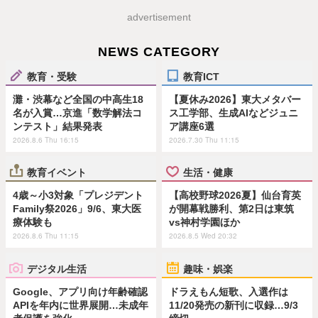
advertisement
NEWS CATEGORY
教育・受験
教育ICT
灘・渋幕など全国の中高生18
【夏休み2026】東大メタバー
名が入賞…京進「数学解法コ
ス工学部、生成AIなどジュニ
ンテスト」結果発表
ア講座6選
2026.8.6 Thu 16:15
2026.7.30 Thu 11:15
教育イベント
生活・健康
4歳～小3対象「プレジデント
【高校野球2026夏】仙台育英
Family祭2026」9/6、東大医
が開幕戦勝利、第2日は東筑
療体験も
vs神村学園ほか
2026.8.6 Thu 11:15
2026.8.5 Wed 20:32
デジタル生活
趣味・娯楽
Google、アプリ向け年齢確認
ドラえもん短歌、入選作は
APIを年内に世界展開…未成年
11/20発売の新刊に収録…9/3