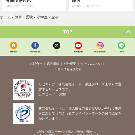
者保護を強化
締切
2026.7.31 Fri 13:45
2026.8.6 Thu 15:15
ホーム
›
教育・受験
›
小学生
›
記事
TOP
Home
Facebook
X
YouTube
Instagram
line
お問合せ
広告掲載
会社概要
リセマムについて
個人情報保護方針
リセマムは、株式会社イード（東証グロース上場）の運
営するサービスです。
証券コード：6038
株式会社イードは、個人情報の適切な取扱いを行う事業
者に対して付与されるプライバシーマークの付与認定を
受けています。
紹介した商品/サービスを購入、契約した場合に、