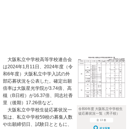
大阪私立中学校高等学校連合会
は2024年1月11日、2024年度（令
和6年度）大阪私立中学入試の外
部応募状況を公表した。確定出願
倍率は大阪星光学院が3.74倍、高
槻（B日程）が16.37倍、同志社香
里（後期）17.26倍など。
令和6年度 大阪私立中学校生
大阪私立中学校生徒応募状況一
徒応募状況一覧（男子校）
覧は、私立中学校59校の募集人数
全 13 枚
や出願締切日、試験日とともに、
拡大写真