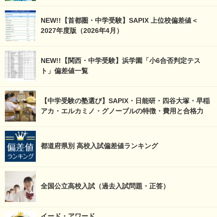
NEW!!【首都圏・中学受験】SAPIX 上位校偏差値＜
2027年度版（2026年4月）
NEW!!【関西・中学受験】浜学園「小6合否判定テス
ト」偏差値一覧
【中学受験の塾選び】SAPIX・日能研・四谷大塚・早稲
アカ・エルカミノ・グノーブルの特徴・費用と合格力
都道府県別 高校入試偏差値ランキング
全国公立高校入試（過去入試問題・正答）
イード・アワード