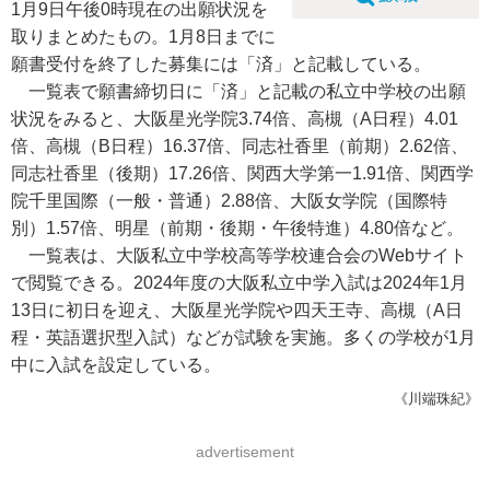
1月9日午後0時現在の出願状況を
取りまとめたもの。1月8日までに
願書受付を終了した募集には「済」と記載している。
一覧表で願書締切日に「済」と記載の私立中学校の出願
状況をみると、大阪星光学院3.74倍、高槻（A日程）4.01
倍、高槻（B日程）16.37倍、同志社香里（前期）2.62倍、
同志社香里（後期）17.26倍、関西大学第一1.91倍、関西学
院千里国際（一般・普通）2.88倍、大阪女学院（国際特
別）1.57倍、明星（前期・後期・午後特進）4.80倍など。
一覧表は、大阪私立中学校高等学校連合会のWebサイト
で閲覧できる。2024年度の大阪私立中学入試は2024年1月
13日に初日を迎え、大阪星光学院や四天王寺、高槻（A日
程・英語選択型入試）などが試験を実施。多くの学校が1月
中に入試を設定している。
《川端珠紀》
advertisement