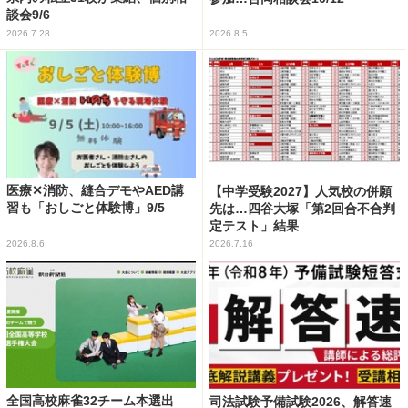
談会9/6
2026.7.28
2026.8.5
医療✕消防、縫合デモやAED講
【中学受験2027】人気校の併願
習も「おしごと体験博」9/5
先は…四谷大塚「第2回合不合判
定テスト」結果
2026.8.6
2026.7.16
全国高校麻雀32チーム本選出
司法試験予備試験2026、解答速