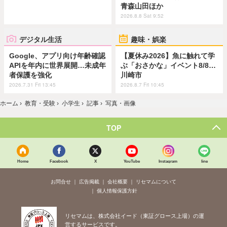
青森山田ほか
2026.8.8 Sat 9:52
デジタル生活
趣味・娯楽
Google、アプリ向け年齢確認
【夏休み2026】魚に触れて学
APIを年内に世界展開…未成年
ぶ「おさかな」イベント8/8…
者保護を強化
川崎市
2026.7.31 Fri 13:45
2026.8.7 Fri 10:45
ホーム
›
教育・受験
›
小学生
›
記事
›
写真・画像
TOP
Home
Facebook
X
YouTube
Instagram
line
お問合せ
広告掲載
会社概要
リセマムについて
個人情報保護方針
リセマムは、株式会社イード（東証グロース上場）の運
営するサービスです。