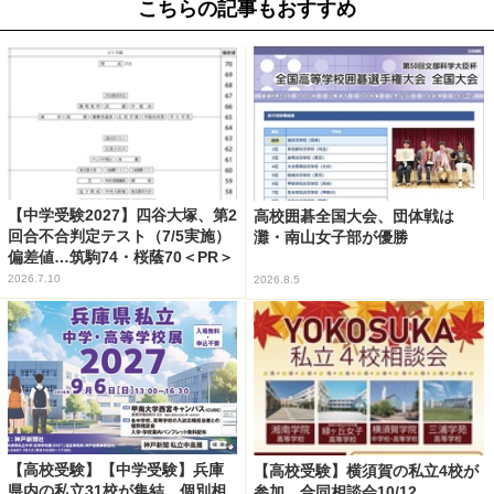
こちらの記事もおすすめ
【中学受験2027】四谷大塚、第2
高校囲碁全国大会、団体戦は
回合不合判定テスト（7/5実施）
灘・南山女子部が優勝
偏差値…筑駒74・桜蔭70＜PR＞
2026.7.10
2026.8.5
【高校受験】【中学受験】兵庫
【高校受験】横須賀の私立4校が
県内の私立31校が集結、個別相
参加…合同相談会10/12