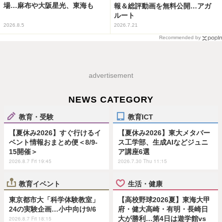
場…麻布や大阪星光、東海も
報＆総評動画を無料公開…アガ
ルート
2026.8.5
2026.7.21
Recommended by
advertisement
NEWS CATEGORY
教育・受験
教育ICT
【夏休み2026】すぐ行けるイ
【夏休み2026】東大メタバー
ベント情報おまとめ便＜8/9-
ス工学部、生成AIなどジュニ
15開催＞
ア講座6選
2026.8.7 Fri 19:45
2026.7.30 Thu 11:15
教育イベント
生活・健康
東京都市大「科学体験教室」
【高校野球2026夏】東海大甲
24の実験企画…小中向け9/6
府・健大高崎・有明・長崎日
大が勝利…第4日は遊学館vs
2026.8.7 Fri 18:15