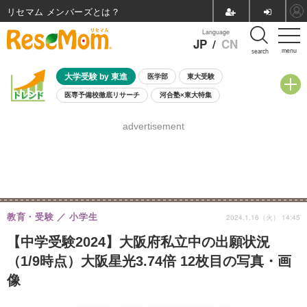
リセマム メンバーズ
Language
JP
/
CN
menu
search
大学受験 by 東進
医学部
東大受験
医専予備校徹底リサーチ
河合塾×東大特集
親子で考える大学選び
高校受験
中学受験
小学校受験
advertisement
共通テスト
夏休み
8月開催学校説明会・相談会
8月開催イベント・WS
全国公立高校 過去問
人気記事
自由研究教材（小学生向け）
自由研究教材（中学生向け）
ランキング
教育・受験
小学生
2024.1.16（火） 14:45
【中学受験2024】大阪府私立中の出願状況
（1/9時点）大阪星光3.74倍 12枚目の写真・画
像