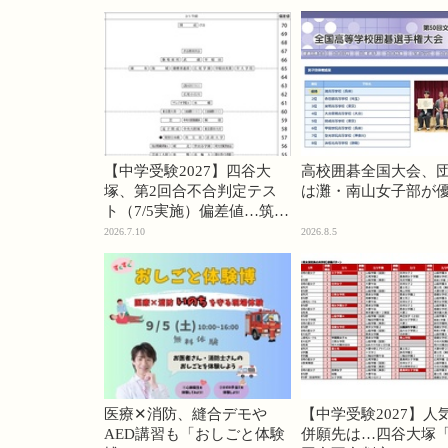
【中学受験2027】四谷大
高校囲碁全国大会、
塚、第2回合不合判定テス
は灘・南山女子部が
ト（7/5実施）偏差値…筑駒
74・桜蔭70＜PR＞
2026.7.10
2026.8.5
医療✕消防、縫合デモや
【中学受験2027】人
AED講習も「おしごと体験
併願先は…四谷大塚「