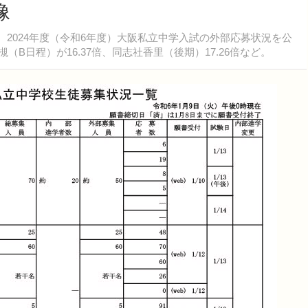
像
、2024年度（令和6年度）大阪私立中学入試の外部応募状況を公
（B日程）が16.37倍、同志社香里（後期）17.26倍など。