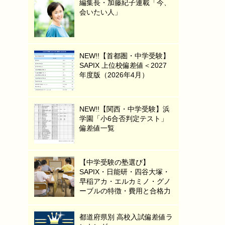
編集長・加藤紀子連載「今、
会いたい人」
NEW!!【首都圏・中学受験】
SAPIX 上位校偏差値＜2027
年度版（2026年4月）
NEW!!【関西・中学受験】浜
学園「小6合否判定テスト」
偏差値一覧
【中学受験の塾選び】
SAPIX・日能研・四谷大塚・
早稲アカ・エルカミノ・グノ
ーブルの特徴・費用と合格力
都道府県別 高校入試偏差値ラ