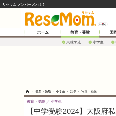
リセマム メンバーズ
ホーム
教育・受験
国
未就学児
小学生
ホーム
›
教育・受験
›
小学生
›
記事
›
写真・画像
教育・受験
小学生
【中学受験2024】大阪府