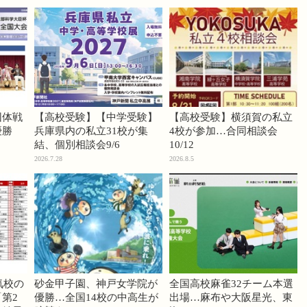
団体戦
【高校受験】【中学受験】
【高校受験】横須賀の私立
優勝
兵庫県内の私立31校が集
4校が参加…合同相談会
結、個別相談会9/6
10/12
2026.7.28
2026.8.5
気校の
砂金甲子園、神戸女学院が
全国高校麻雀32チーム本選
第2
優勝…全国14校の中高生が
出場…麻布や大阪星光、東