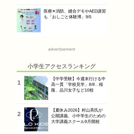
医療✕消防、縫合デモやAED講習
も「おしごと体験博」9/5
advertisement
小学生アクセスランキング
【中学受験】今週末行ける中
高一貫「学校見学」8/8…桜
蔭、品川女子など10校
【夏休み2026】村山斉氏が
公開講義、小中学生のための
大学講義スクール9月開校