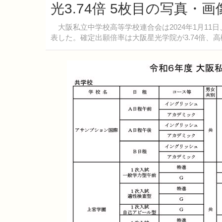
光3.74倍 5枚目の写真・画
大阪私立中学校高等学校連合会は2024年1月11日
表した。確定出願倍率は大阪星光学院が3.74倍、高槻