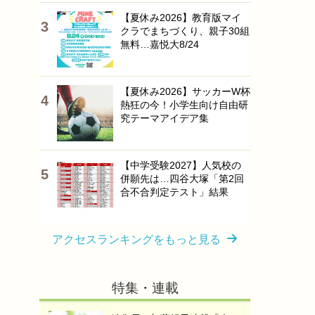
【夏休み2026】教育版マイ
クラでまちづくり、親子30組
無料…嘉悦大8/24
【夏休み2026】サッカーW杯
熱狂の今！小学生向け自由研
究テーマアイデア集
【中学受験2027】人気校の
併願先は…四谷大塚「第2回
合不合判定テスト」結果
アクセスランキングをもっと見る
特集・連載