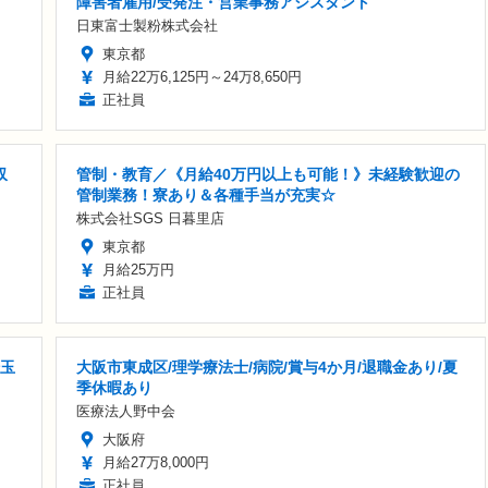
障害者雇用/受発注・営業事務アシスタント
日東富士製粉株式会社
東京都
月給22万6,125円～24万8,650円
正社員
収
管制・教育／《月給40万円以上も可能！》未経験歓迎の
管制業務！寮あり＆各種手当が充実☆
株式会社SGS 日暮里店
東京都
月給25万円
正社員
埼玉
大阪市東成区/理学療法士/病院/賞与4か月/退職金あり/夏
季休暇あり
医療法人野中会
大阪府
月給27万8,000円
正社員