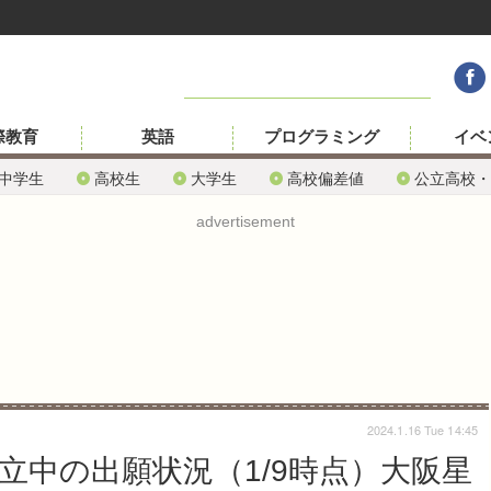
際教育
英語
プログラミング
イベ
中学生
高校生
大学生
高校偏差値
公立高校・
advertisement
2024.1.16 Tue 14:45
私立中の出願状況（1/9時点）大阪星