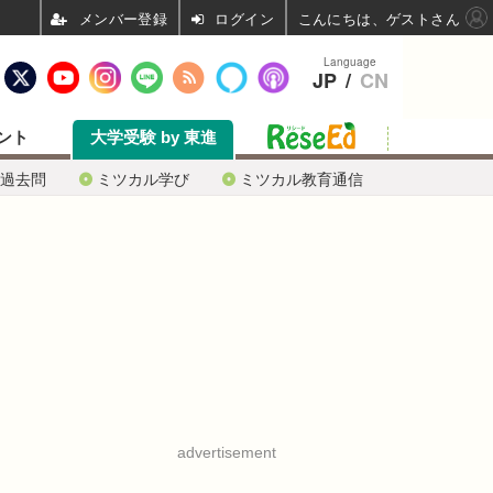
ログイン
こんにちは、ゲストさん
Language
JP
/
CN
ント
大学受験 by 東進
過去問
ミツカル学び
ミツカル教育通信
advertisement