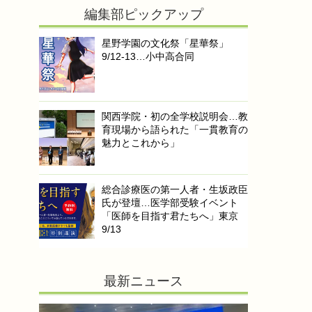
編集部ピックアップ
星野学園の文化祭「星華祭」
9/12-13…小中高合同
関西学院・初の全学校説明会…教
育現場から語られた「一貫教育の
魅力とこれから」
総合診療医の第一人者・生坂政臣
氏が登壇…医学部受験イベント
「医師を目指す君たちへ」東京
9/13
最新ニュース