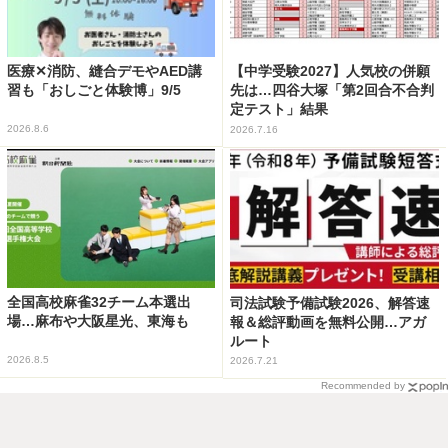
医療✕消防、縫合デモやAED講
【中学受験2027】人気校の併願
習も「おしごと体験博」9/5
先は…四谷大塚「第2回合不合判
定テスト」結果
2026.8.6
2026.7.16
全国高校麻雀32チーム本選出
司法試験予備試験2026、解答速
場…麻布や大阪星光、東海も
報＆総評動画を無料公開…アガ
ルート
2026.8.5
2026.7.21
Recommended by