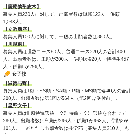
【慶應義塾志木】
募集人員230人に対して、出願者数は単願122人、併願
1,033人。
【立教新座】
募集人員100人に対して、一般の出願者数は880人。
【川越東】
募集人員は理数コース80人、普通コース320人の合計400
人。出願者数は、単願が200人・併願Iが920人・特待生457
人・併願IIが296人。
女子校
【淑徳与野】
募集人員はT類・SS類・SA類・R類・MS類で各40人の合計
200人。出願者数は第1回が564人（第2回は受付前）。
【星野女子】
募集人員はIII類特進選抜・文理特進・文理選抜を合わせて
280人。出願者数は単願が296人・併願1が963人、併願2が
101人。 ※ただし出願者数は共学部（募集人員210人）も