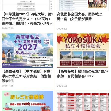
【中学受験2027】四谷大塚、第2
高校囲碁全国大会、団体戦は
回合不合判定テスト（7/5実施）
灘・南山女子部が優勝
偏差値…筑駒74・桜蔭70＜PR＞
2026.7.10
2026.8.5
【高校受験】【中学受験】兵庫
【高校受験】横須賀の私立4校が
県内の私立31校が集結、個別相
参加…合同相談会10/12
談会9/6
2026.7.28
2026.8.5