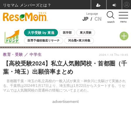
リセマム メンバーズ
Language
JP
/
CN
menu
search
大学受験 by 東進
医学部
東大受験
医専予備校徹底リサーチ
河合塾×東大特集
親子で考える大学選び
高校受験
中学受験
小学校受験
教育・受験
中学生
2024.1.18 Thu 19:45
共通テスト
夏休み
8月開催学校説明会・相談会
【高校受験2024】私立人気難関校・首都圏（千
8月開催イベント・WS
全国公立高校 過去問
人気記事
葉・埼玉）出願倍率まとめ
自由研究教材（小学生向け）
自由研究教材（中学生向け）
ランキング
首都圏千葉・埼玉の私立高校の一般入試が東京・神奈川に先駆けて実施され
る。千葉県は2024年1月17日より、埼玉県は1月22日からスタートする。リセ
マムでは人気難関校の普通科の情報についてまとめた。
advertisement