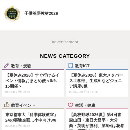
子供英語教材2026
advertisement
NEWS CATEGORY
教育・受験
教育ICT
【夏休み2026】すぐ行けるイ
【夏休み2026】東大メタバー
ベント情報おまとめ便＜8/9-
ス工学部、生成AIなどジュニ
15開催＞
ア講座6選
2026.8.7 Fri 19:45
2026.7.30 Thu 11:15
教育イベント
生活・健康
東京都市大「科学体験教室」
【高校野球2026夏】第4日青
24の実験企画…小中向け9/6
森山田・東日大昌平・大分
商・英明が勝利、第5日は花巻
2026.8.7 Fri 18:15