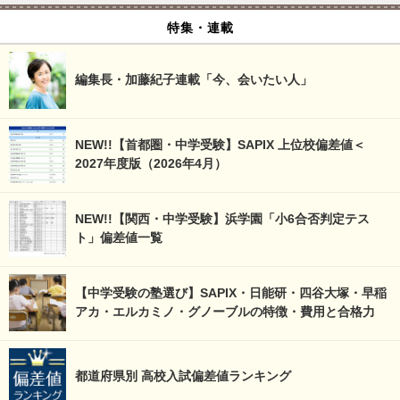
特集・連載
編集長・加藤紀子連載「今、会いたい人」
NEW!!【首都圏・中学受験】SAPIX 上位校偏差値＜
2027年度版（2026年4月）
NEW!!【関西・中学受験】浜学園「小6合否判定テス
ト」偏差値一覧
【中学受験の塾選び】SAPIX・日能研・四谷大塚・早稲
アカ・エルカミノ・グノーブルの特徴・費用と合格力
都道府県別 高校入試偏差値ランキング