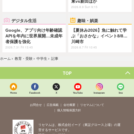
東vs新田ほか
2026.8.9 Sun 9:15
デジタル生活
趣味・娯楽
Google、アプリ向け年齢確認
【夏休み2026】魚に触れて学
APIを年内に世界展開…未成年
ぶ「おさかな」イベント8/8…
者保護を強化
川崎市
2026.7.31 Fri 13:45
2026.8.7 Fri 10:45
ホーム
›
教育・受験
›
中学生
›
記事
TOP
Home
Facebook
X
YouTube
Instagram
line
お問合せ
広告掲載
会社概要
リセマムについて
個人情報保護方針
リセマムは、株式会社イード（東証グロース上場）の運
営するサービスです。