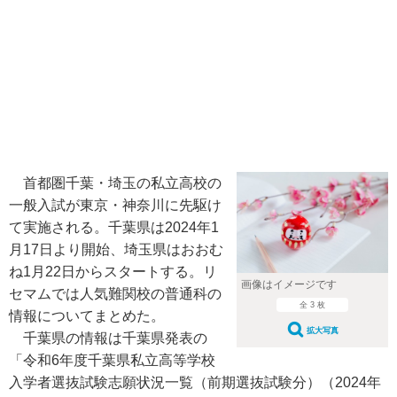
首都圏千葉・埼玉の私立高校の
一般入試が東京・神奈川に先駆け
て実施される。千葉県は2024年1
月17日より開始、埼玉県はおおむ
ね1月22日からスタートする。リ
画像はイメージです
セマムでは人気難関校の普通科の
全 3 枚
情報についてまとめた。
拡大写真
千葉県の情報は千葉県発表の
「令和6年度千葉県私立高等学校
入学者選抜試験志願状況一覧（前期選抜試験分）（2024年