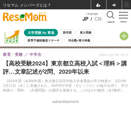
リセマム メンバーズ
Language
JP
/
CN
menu
search
大学受験 by 東進
医学部
東大受験
医専予備校徹底リサーチ
河合塾×東大特集
親子で考える大学選び
高校受験
中学受験
小学校受験
教育・受験
中学生
2024.2.22 Thu 16:10
共通テスト
夏休み
8月開催学校説明会・相談会
【高校受験2024】東京都立高校入試＜理科＞講
8月開催イベント・WS
全国公立高校 過去問
人気記事
評…文章記述が2問、2020年以来
自由研究教材（小学生向け）
自由研究教材（中学生向け）
ランキング
2024年度（令和6年度）東京都立高等学校入学者選抜の学力検査が、2024年
2月21日（水）に実施された。SAPIX中学部（サピックス）の協力を得て、学力
検査の「理科」（共通問題）の講評を速報する。このほかの教科（全5教科）と
進学指導重点校の自校作成問題についても同様に掲載する。
advertisement