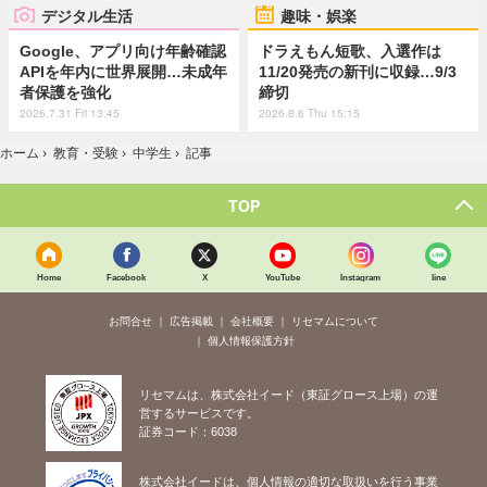
デジタル生活
趣味・娯楽
Google、アプリ向け年齢確認
ドラえもん短歌、入選作は
APIを年内に世界展開…未成年
11/20発売の新刊に収録…9/3
者保護を強化
締切
2026.7.31 Fri 13:45
2026.8.6 Thu 15:15
ホーム
›
教育・受験
›
中学生
›
記事
TOP
Home
Facebook
X
YouTube
Instagram
line
お問合せ
広告掲載
会社概要
リセマムについて
個人情報保護方針
リセマムは、株式会社イード（東証グロース上場）の運
営するサービスです。
証券コード：6038
株式会社イードは、個人情報の適切な取扱いを行う事業