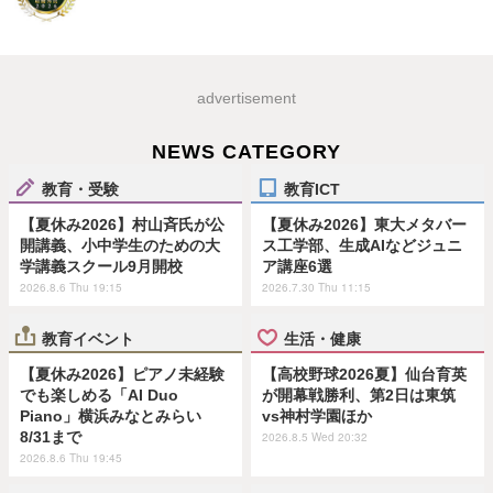
advertisement
NEWS CATEGORY
教育・受験
教育ICT
【夏休み2026】村山斉氏が公
【夏休み2026】東大メタバー
開講義、小中学生のための大
ス工学部、生成AIなどジュニ
学講義スクール9月開校
ア講座6選
2026.8.6 Thu 19:15
2026.7.30 Thu 11:15
教育イベント
生活・健康
【夏休み2026】ピアノ未経験
【高校野球2026夏】仙台育英
でも楽しめる「AI Duo
が開幕戦勝利、第2日は東筑
Piano」横浜みなとみらい
vs神村学園ほか
8/31まで
2026.8.5 Wed 20:32
2026.8.6 Thu 19:45