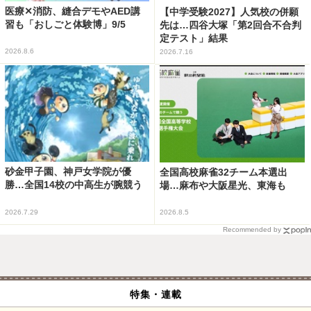
医療✕消防、縫合デモやAED講
【中学受験2027】人気校の併願
習も「おしごと体験博」9/5
先は…四谷大塚「第2回合不合判
定テスト」結果
2026.8.6
2026.7.16
砂金甲子園、神戸女学院が優
全国高校麻雀32チーム本選出
勝…全国14校の中高生が腕競う
場…麻布や大阪星光、東海も
2026.7.29
2026.8.5
Recommended by
特集・連載