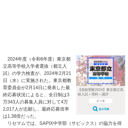
2024年度（令和6年度）東京都
立高等学校入学者選抜（都立入
試）の学力検査が、2024年2月21
日（水）に実施された。東京都教
育委員会が2月14日に発表した最
【高校受験2024】東京都立高
校入試＜理科＞講評
終応募状況によると、全日制は3
全 3 枚
万343人の募集人員に対して4万
2,017人が志願し、最終応募倍率
拡大写真
は1.38倍だった。
リセマムでは、SAPIX中学部（サピックス）の協力を得