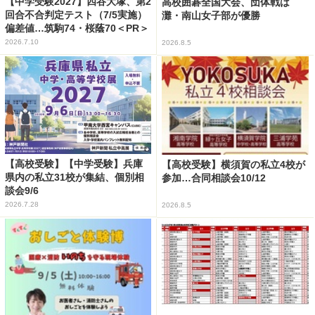
【中学受験2027】四谷大塚、第2
高校囲碁全国大会、団体戦は
回合不合判定テスト（7/5実施）
灘・南山女子部が優勝
偏差値…筑駒74・桜蔭70＜PR＞
2026.7.10
2026.8.5
【高校受験】【中学受験】兵庫
【高校受験】横須賀の私立4校が
県内の私立31校が集結、個別相
参加…合同相談会10/12
談会9/6
2026.7.28
2026.8.5