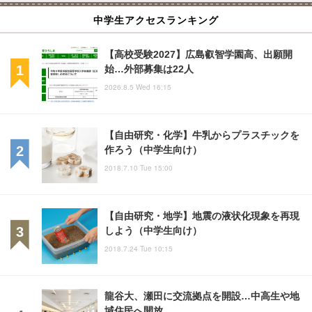
中学生アクセスランキング
【高校受験2027】広島叡智学園高、出願開
始…外部募集は22人
2026.8.5 Wed 16:15
【自由研究・化学】牛乳からプラスチックを
作ろう（中学生向け）
2018.7.10 Tue 15:00
【自由研究・地学】地震の液状化現象を再現
しよう（中学生向け）
2018.7.24 Tue 10:15
龍谷大、瀬田に交流拠点を開設…中高生や地
域住民へ開放