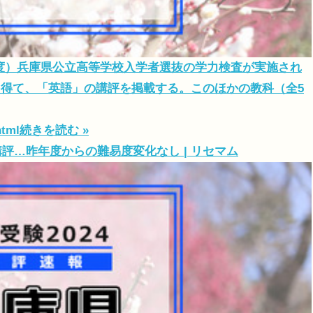
4年度）兵庫県公立高等学校入学者選抜の学力検査が実施され
得て、「英語」の講評を掲載する。このほかの教科（全5
html
続きを読む »
講評…昨年度からの難易度変化なし | リセマム