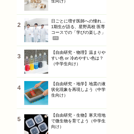
生向け）
日ごとに増す医師への憧れ…
1期生が語る、星野高校 医専
コースでの「学びの楽しさ」
PR
【自由研究・物理】温まりや
すい色 or 冷めやすい色は？
（中学生向け）
【自由研究・地学】地震の液
状化現象を再現しよう（中学
生向け）
【自由研究・生物】寒天培地
で微生物を育てよう（中学生
向け）