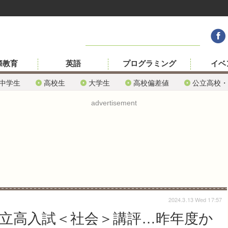
際教育
英語
プログラミング
イベ
中学生
高校生
大学生
高校偏差値
公立高校・
advertisement
2024.3.13 Wed 17:57
公立高入試＜社会＞講評…昨年度か