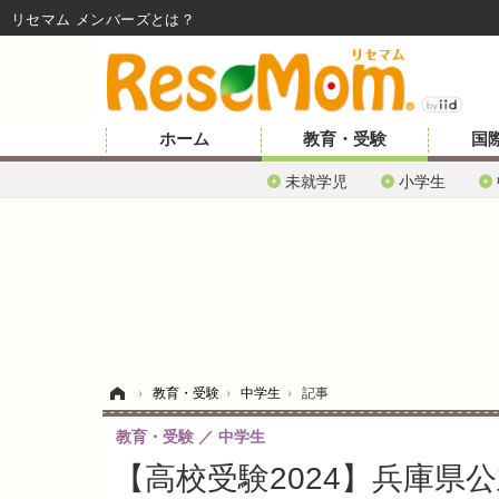
リセマム メンバーズ
ホーム
教育・受験
国
未就学児
小学生
ホーム
›
教育・受験
›
中学生
›
記事
教育・受験
中学生
【高校受験2024】兵庫県