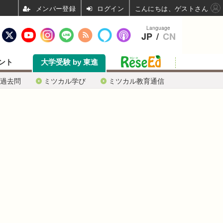
ログイン
こんにちは、ゲストさん
Language
JP
/
CN
ント
大学受験 by 東進
過去問
ミツカル学び
ミツカル教育通信