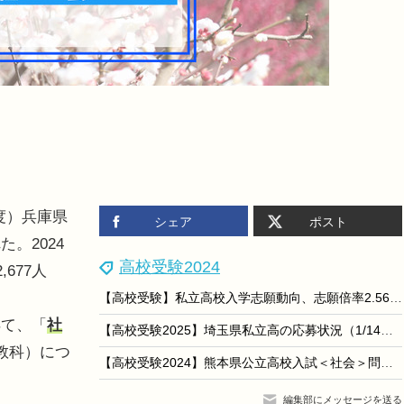
年度）兵庫県
シェア
ポスト
。2024
高校受験2024
677人
【高校受験】私立高校入学志願動向、志願倍率2.56倍に低下
て、「
社
【高校受験2025】埼玉県私立高の応募状況（1/14時点）慶應志木5.01倍、早大本庄7.98倍など
教科）につ
【高校受験2024】熊本県公立高校入試＜社会＞問題・正答
編集部にメッセージを送る