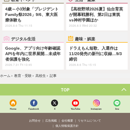
4歳～小3対象「プレジデント
【高校野球2026夏】仙台育英
Family祭2026」9/6、東大医
が開幕戦勝利、第2日は東筑
療体験も
vs神村学園ほか
2026.8.6 Thu 11:15
2026.8.5 Wed 20:32
デジタル生活
趣味・娯楽
Google、アプリ向け年齢確認
ドラえもん短歌、入選作は
APIを年内に世界展開…未成年
11/20発売の新刊に収録…9/3
者保護を強化
締切
2026.7.31 Fri 13:45
2026.8.6 Thu 15:15
ホーム
›
教育・受験
›
高校生
›
記事
TOP
Home
Facebook
X
YouTube
Instagram
line
お問合せ
広告掲載
会社概要
リセマムについて
個人情報保護方針