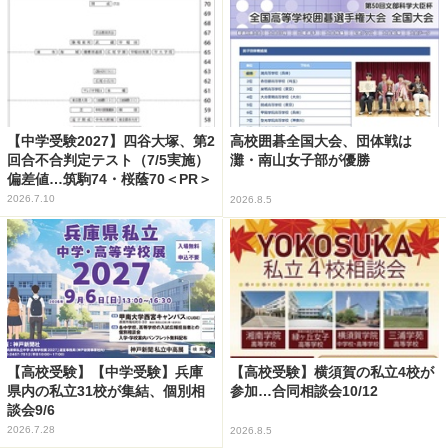
【中学受験2027】四谷大塚、第2
高校囲碁全国大会、団体戦は
回合不合判定テスト（7/5実施）
灘・南山女子部が優勝
偏差値…筑駒74・桜蔭70＜PR＞
2026.7.10
2026.8.5
【高校受験】【中学受験】兵庫
【高校受験】横須賀の私立4校が
県内の私立31校が集結、個別相
参加…合同相談会10/12
談会9/6
2026.7.28
2026.8.5