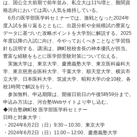
は、国公立大前期で前年並み、私立大は11%増と、難関資
格志向においては高い人気を維持している。
6月の医学部医学科セミナーでは、激戦となった2024年
度入試を振り返るとともに、出題分析や全統模試の豊富な
データに基づいた攻略ポイントを大学別に解説する。2025
年度以降の入試に向け、今やっておくべきことなど学習指
針も説明する。講演は、麹町校校舎長の神本優氏が担当。
豊富な経験をもとに医学部受験対策について伝える。
実施大学は、東京大学、慶應義塾大学、東京医科歯科大
学、東京慈恵会医科大学、千葉大学、順天堂大学、横浜市
立大学、日本医科大学、筑波大学、昭和大学の全10校。各
校1時間で解説を行う。
参加無料。申込期限は、開催日前日の午後5時59分まで。
申込み方法は、河合塾Webサイトより申し込む。
◆河合塾麹町校 医学部医学科セミナー
日時と対象大学：
・2024年6月2日（日）9:30～10:30、東京大学
・2024年6月2日（日）11:00～12:00、慶應義塾大学