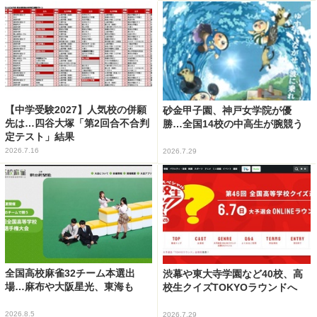
【中学受験2027】人気校の併願
砂金甲子園、神戸女学院が優
先は…四谷大塚「第2回合不合判
勝…全国14校の中高生が腕競う
定テスト」結果
2026.7.16
2026.7.29
全国高校麻雀32チーム本選出
渋幕や東大寺学園など40校、高
場…麻布や大阪星光、東海も
校生クイズTOKYOラウンドへ
2026.8.5
2026.7.29