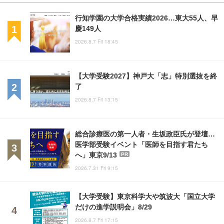
行知学園の大学合格実績2026…東大55人、早
慶149人
2026.8.7 Fri 18:45
【大学受験2027】神戸大「志」特別選抜を終
了
2026.8.7 Fri 13:15
総合診療医の第一人者・生坂政臣氏が登壇…
医学部受験イベント「医師を目指す君たち
へ」東京9/13
PR
2026.7.31 Fri 9:15
【大学受験】東京科学大や筑波大「国立大学
だけの進学説明会」8/29
2026.8.7 Fri 17:15