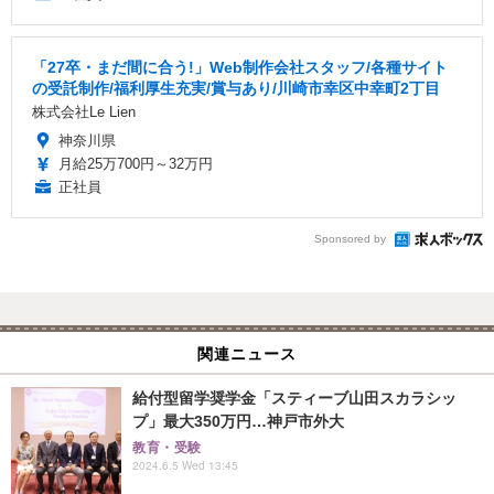
「27卒・まだ間に合う!」Web制作会社スタッフ/各種サイト
の受託制作/福利厚生充実/賞与あり/川崎市幸区中幸町2丁目
株式会社Le Lien
神奈川県
月給25万700円～32万円
正社員
Sponsored by
関連ニュース
給付型留学奨学金「スティーブ山田スカラシッ
プ」最大350万円…神戸市外大
教育・受験
2024.6.5 Wed 13:45