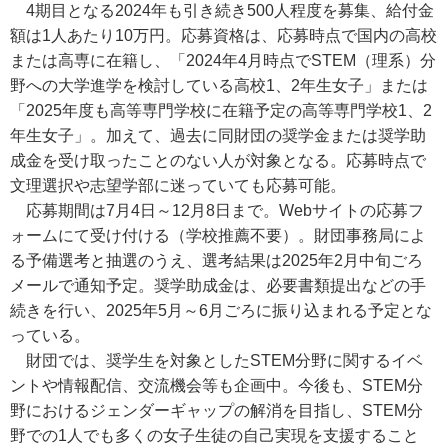
4期目となる2024年も引き続き500人程度を募集、給付金
額は1人あたり10万円。応募資格は、応募時点で国内の高校
または高専に在籍し、「2024年4月時点でSTEM（理系）分
野への大学進学を検討している高校1、2年生女子」または
「2025年度も高等専門学校に在籍予定の高等専門学校1、2
年生女子」。加えて、過去に同財団の奨学金または奨学助
成金を受け取ったことのない人が対象となる。応募時点で
文理選択や志望学部に迷っていても応募可能。
応募期間は7月4日～12月8日まで。Webサイトの応募フ
ォームにて受け付ける（学校推薦不要）。財団事務局によ
る予備選考と抽選のうえ、選考結果は2025年2月中旬ごろ
メールで通知予定。奨学助成金は、必要書類提出などの手
続きを行い、2025年5月～6月ごろに振り込まれる予定とな
っている。
財団では、奨学生を対象としたSTEM分野に関するイベ
ントや情報配信、交流機会等も企画中。今後も、STEM分
野におけるジェンダーギャップの解消を目指し、STEM分
野での1人でも多くの女子生徒の自己実現を支援すること