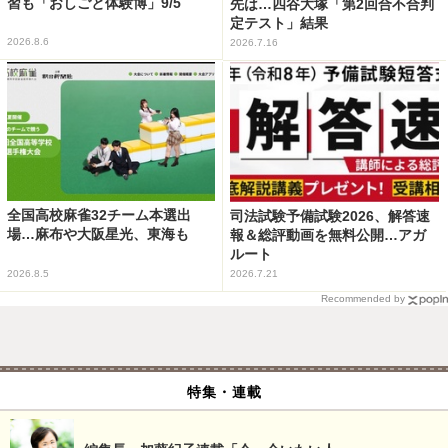
習も「おしごと体験博」9/5
先は…四谷大塚「第2回合不合判
定テスト」結果
2026.8.6
2026.7.16
全国高校麻雀32チーム本選出
司法試験予備試験2026、解答速
場…麻布や大阪星光、東海も
報＆総評動画を無料公開…アガ
ルート
2026.8.5
2026.7.21
Recommended by
特集・連載