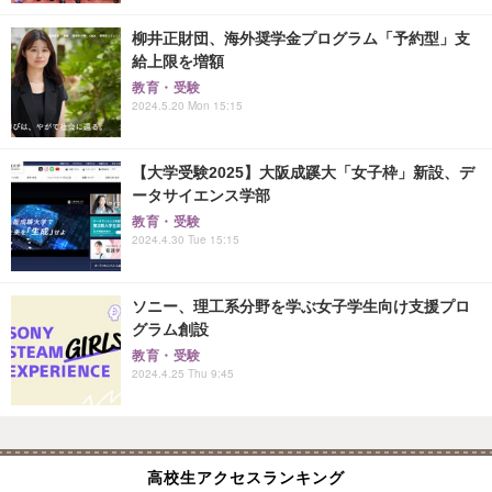
柳井正財団、海外奨学金プログラム「予約型」支
給上限を増額
教育・受験
2024.5.20 Mon 15:15
【大学受験2025】大阪成蹊大「女子枠」新設、デ
ータサイエンス学部
教育・受験
2024.4.30 Tue 15:15
ソニー、理工系分野を学ぶ女子学生向け支援プロ
グラム創設
教育・受験
2024.4.25 Thu 9:45
高校生アクセスランキング