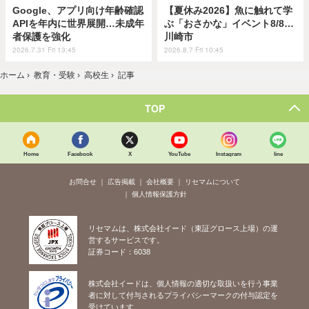
Google、アプリ向け年齢確認
【夏休み2026】魚に触れて学
APIを年内に世界展開…未成年
ぶ「おさかな」イベント8/8…
者保護を強化
川崎市
2026.7.31 Fri 13:45
2026.8.7 Fri 10:45
ホーム
›
教育・受験
›
高校生
›
記事
TOP
Home
Facebook
X
YouTube
Instagram
line
お問合せ
広告掲載
会社概要
リセマムについて
個人情報保護方針
リセマムは、株式会社イード（東証グロース上場）の運
営するサービスです。
証券コード：6038
株式会社イードは、個人情報の適切な取扱いを行う事業
者に対して付与されるプライバシーマークの付与認定を
受けています。