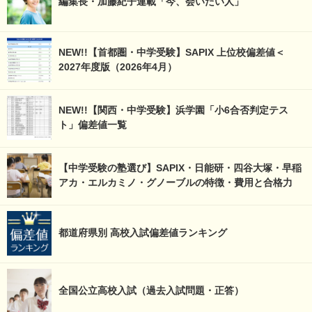
編集長・加藤紀子連載「今、会いたい人」
NEW!!【首都圏・中学受験】SAPIX 上位校偏差値＜
2027年度版（2026年4月）
NEW!!【関西・中学受験】浜学園「小6合否判定テス
ト」偏差値一覧
【中学受験の塾選び】SAPIX・日能研・四谷大塚・早稲
アカ・エルカミノ・グノーブルの特徴・費用と合格力
都道府県別 高校入試偏差値ランキング
全国公立高校入試（過去入試問題・正答）