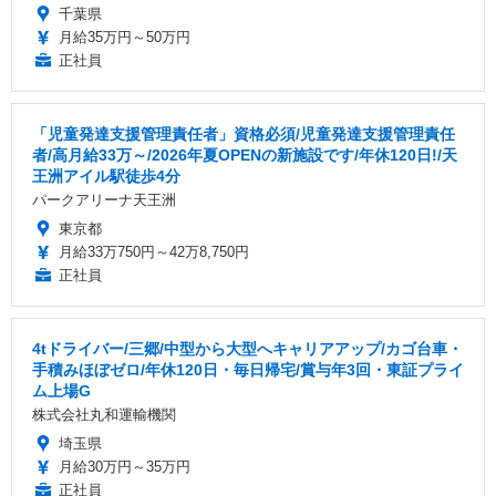
千葉県
月給35万円～50万円
正社員
「児童発達支援管理責任者」資格必須/児童発達支援管理責任
者/高月給33万～/2026年夏OPENの新施設です/年休120日!/天
王洲アイル駅徒歩4分
パークアリーナ天王洲
東京都
月給33万750円～42万8,750円
正社員
4tドライバー/三郷/中型から大型へキャリアアップ/カゴ台車・
手積みほぼゼロ/年休120日・毎日帰宅/賞与年3回・東証プライ
ム上場G
株式会社丸和運輸機関
埼玉県
月給30万円～35万円
正社員