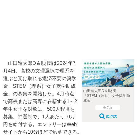
山田進太郎D＆I財団は2024年7
月4日、高校の文理選択で理系を
選ぶと受け取れる返済不要の奨学
金「STEM（理系）女子奨学助成
山田進太郎D＆I財団
金」の募集を開始した。4月時点
「STEM（理系）女子奨学助
成金」
で高校または高専に在籍する1～2
全 7 枚
年生女子を対象に、500人程度を
募集。抽選制で、1人あたり10万
拡大写真
円を給付する。エントリーはWeb
サイトから10分ほどで応募できる。