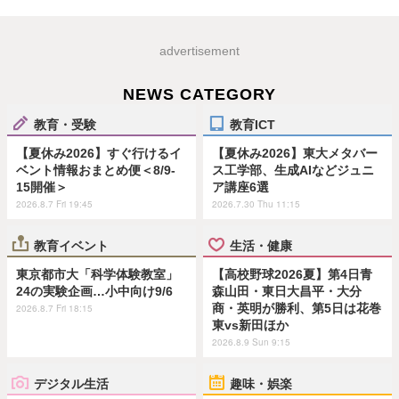
advertisement
NEWS CATEGORY
教育・受験
教育ICT
【夏休み2026】すぐ行けるイ
【夏休み2026】東大メタバー
ベント情報おまとめ便＜8/9-
ス工学部、生成AIなどジュニ
15開催＞
ア講座6選
2026.8.7 Fri 19:45
2026.7.30 Thu 11:15
教育イベント
生活・健康
東京都市大「科学体験教室」
【高校野球2026夏】第4日青
24の実験企画…小中向け9/6
森山田・東日大昌平・大分
商・英明が勝利、第5日は花巻
2026.8.7 Fri 18:15
東vs新田ほか
2026.8.9 Sun 9:15
デジタル生活
趣味・娯楽