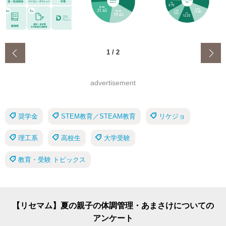
‹
1
/
2
advertisement
奨学金
STEM教育／STEAM教育
リケジョ
理工系
高校生
大学受験
教育・受験 トピックス
【リセマム】夏の親子の体調管理・あまさけについての
アンケート