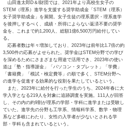
山田進太郎D＆I財団では、2021年より高校生女子の
STEM（理系）進学を支援する奨学助成金「STEM（理系）
女子奨学助成金」を展開。女子生徒の理系選択・理系進学
を後押しするべく、成績・所得によらない返済不要の奨学
金を、これまで約1,200人、総額1億6,500万円給付してい
る。
応募者数は年々増加しており、2023年は前年比1.7倍の約
3,500件の応募がよせられた。奨学金はSTEM分野での学び
を深めるためにさまざまな用途で活用でき、2023年の使い
道は「塾・指導謝金」「パソコン・タブレット」「学費」
「書籍費」「模試・検定費等」の順で多く、STEM分野へ
の進学を促進する効果的な役割を果たしているという。
また、2023年に給付を行った学生のうち、2024年春に大
学入学となる219人を対象に追跡調査を実施。111人が回答
し、その内の約9割が理系の学部・学科に進学または受験し
ていた。進学先の分野も工学系、情報科学系、数学・物理
系など多岐にわたり、女性の入学者が少ないとされる学
部・学科も含まれているという。