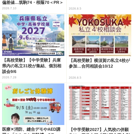
偏差値…筑駒74・桜蔭70＜PR＞
2026.7.10
2026.8.5
【高校受験】【中学受験】兵庫
【高校受験】横須賀の私立4校が
県内の私立31校が集結、個別相
参加…合同相談会10/12
談会9/6
2026.7.28
2026.8.5
医療✕消防、縫合デモやAED講
【中学受験2027】人気校の併願