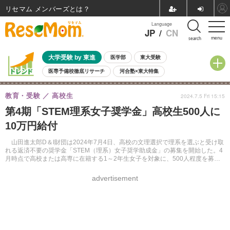
リセマム メンバーズ
Language
JP
/
CN
menu
search
大学受験 by 東進
医学部
東大受験
医専予備校徹底リサーチ
河合塾×東大特集
親子で考える大学選び
高校受験
中学受験
小学校受験
教育・受験
高校生
2024.7.5 Fri 15:15
共通テスト
夏休み
8月開催学校説明会・相談会
第4期「STEM理系女子奨学金」高校生500人に
8月開催イベント・WS
全国公立高校 過去問
人気記事
10万円給付
自由研究教材（小学生向け）
自由研究教材（中学生向け）
ランキング
山田進太郎D＆I財団は2024年7月4日、高校の文理選択で理系を選ぶと受け取
れる返済不要の奨学金「STEM（理系）女子奨学助成金」の募集を開始した。4
月時点で高校または高専に在籍する1～2年生女子を対象に、500人程度を募
集。抽選制で、1人あたり10万円を給付する。エントリーはWebサイトから10
分ほどで応募できる。
advertisement