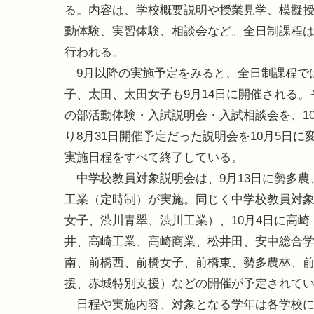
る。内容は、学校概要説明や授業見学、模擬
動体験、実習体験、相談会など。全日制課程は
行われる。
9月以降の実施予定をみると、全日制課程では
子、太田、太田女子も9月14日に開催される。そ
の部活動体験・入試説明会・入試相談会を、1
り8月31日開催予定だった説明会を10月5日に
実施日程をすべて終了している。
中学校教員対象説明会は、9月13日に勢多農、1
工業（定時制）が実施。同じく中学校教員対象
女子、渋川青翠、渋川工業）、10月4日に高
井、高崎工業、高崎商業、松井田、安中総合学
南、前橋西、前橋女子、前橋東、勢多農林、
援、赤城特別支援）などの開催が予定されて
日程や実施内容、対象となる学年は各学校に