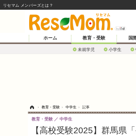
リセマム メンバーズ
ホーム
教育・受験
国
未就学児
小学生
ホーム
›
教育・受験
›
中学生
›
記事
教育・受験
中学生
【高校受験2025】群馬県