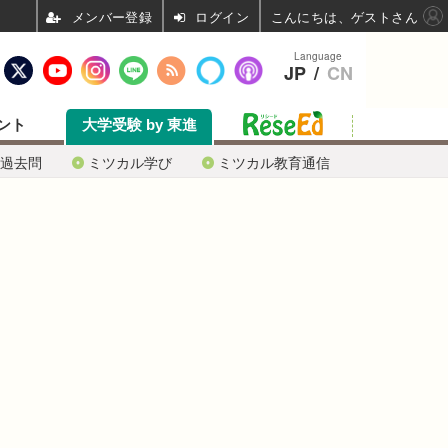
ログイン
こんにちは、ゲストさん
Language
JP
/
CN
ント
大学受験 by 東進
過去問
ミツカル学び
ミツカル教育通信