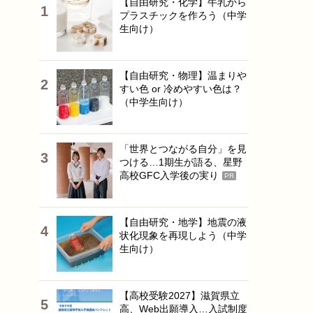
【自由研究・化学】牛乳から
プラスチックを作ろう（中学
生向け）
【自由研究・物理】温まりや
すい色 or 冷めやすい色は？
（中学生向け）
「世界とつながる自分」を見
つける…1期生が語る、星野
高校GFC入学後の実り
PR
【自由研究・地学】地震の液
状化現象を再現しよう（中学
生向け）
【高校受験2027】滋賀県立
高、Web出願導入…入試制度