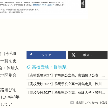
度（令和6
シェア
ポスト
定一覧を更
高校受験・群馬県
会・体験入
、地区別合
【高校受験2027】群馬県公立高、実施要項公表…本検査2/16-17
【高校受験2027】群馬県公立高の募集定員…渋川女子など全日制280人減
路選びを
【高校受験2027】群馬県公立高、体験入学・説明会日程一覧
もに中学3年
編集部にメッセージを送る
施してい