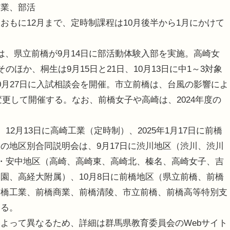
授業、部活
おもに12月まで、定時制課程は10月後半から1月にかけて
、県立前橋が9月14日に部活動体験入部を実施。高崎女
のほか、桐生は9月15日と21日、10月13日に中1～3対象
0月27日に入試相談会を開催。市立前橋は、台風の影響によ
変更して開催する。なお、前橋女子や高崎は、2024年度の
2月13日に高崎工業（定時制）、2025年1月17日に前橋
の地区別合同説明会は、9月17日に渋川地区（渋川、渋川
崎・安中地区（高崎、高崎東、高崎北、榛名、高崎女子、吉
園、高経大附属）、10月8日に前橋地区（県立前橋、前橋
前橋工業、前橋商業、前橋清陵、市立前橋、前橋高等特別支
いる。
よって異なるため、詳細は群馬県教育委員会のWebサイト