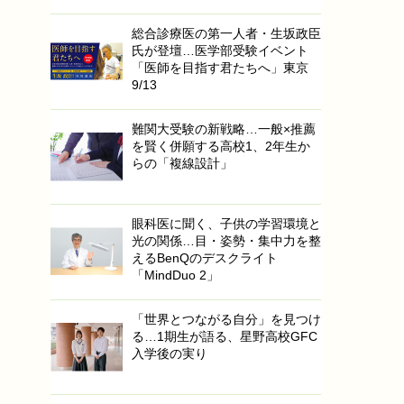
総合診療医の第一人者・生坂政臣
氏が登壇…医学部受験イベント
「医師を目指す君たちへ」東京
9/13
難関大受験の新戦略…一般×推薦
を賢く併願する高校1、2年生か
らの「複線設計」
眼科医に聞く、子供の学習環境と
光の関係…目・姿勢・集中力を整
えるBenQのデスクライト
「MindDuo 2」
「世界とつながる自分」を見つけ
る…1期生が語る、星野高校GFC
入学後の実り