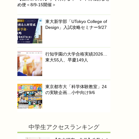
め便＜8/9-15開催＞
東大新学部「UTokyo College of
Design」入試攻略セミナー9/27
行知学園の大学合格実績2026…
東大55人、早慶149人
東京都市大「科学体験教室」24
の実験企画…小中向け9/6
中学生アクセスランキング