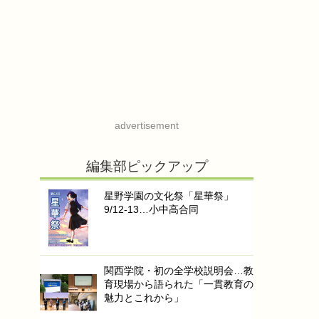
advertisement
編集部ピックアップ
星野学園の文化祭「星華祭」
9/12-13…小中高合同
関西学院・初の全学校説明会…教
育現場から語られた「一貫教育の
魅力とこれから」