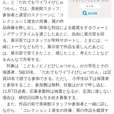
こどもノビノビびじゅつかん
ん」と「だれでもワイワイびじゅ
全 6 枚
つかん」では、美術館スタッフ、
拡大写真
参加者と講堂のスクリーンに「コ
レクション 1 彼女の肖像」展の作
品画像を映し出し、簡単な対話による鑑賞をするウォーミ
ングアップタイムを過ごしたあとに、自由に展示室を回
る。展示室ではスタッフが常時サポートし、ときには、一
緒にトークなども行う。展示室で作品を楽しんだあとに
は、展示室で見てきたこと、感じたこと、考えたことなど
をみんなで共有する。
対象は「こどもノビノビびじゅつかん」が小学生とその
保護者、5組10名。「だれでもワイワイびじゅつかん」は定
員10名で誰でも参加できる。ただし、小学生以下は保護者
と参加すること。参加費は無料。往復はがきで申し込む。
11月7日必着。応募多数時は抽選となるが、定員に達しない
場合は、締切日以降も引き続き募集する。
また、作品の前で美術館スタッフや参加者と一緒に話し
ながら、「コレクション 1 彼女の肖像」展の作品を鑑賞す