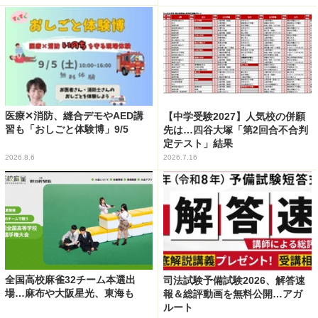
医療✕消防、縫合デモやAED講
【中学受験2027】人気校の併願
習も「おしごと体験博」9/5
先は…四谷大塚「第2回合不合判
定テスト」結果
2026.8.6
2026.7.16
全国高校麻雀32チーム本選出
司法試験予備試験2026、解答速
場…麻布や大阪星光、東海も
報＆総評動画を無料公開…アガ
ルート