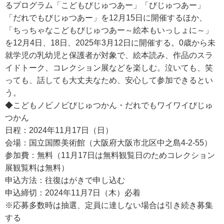
るプログラム「こどもびじゅつあー」「びじゅつあー」
「だれでもびじゅつあー」を12月15日に開催するほか、
「ちっちゃなこどもびじゅつあー～絵本もいっしょに～」
を12月4日、18日、2025年3月12日に開催する。0歳から未
就学児の乳幼児と保護者が対象で、絵本読み、作品のスラ
イドトーク、コレクション展などを楽しむ。泣いても、笑
っても、話しても大丈夫なため、安心して参加できるとい
う。
◆こどもノビノビびじゅつかん・だれでもワイワイびじゅ
つかん
日程：2024年11月17日（日）
会場：国立国際美術館（大阪府大阪市北区中之島4-2-55）
参加費：無料（11月17日は無料観覧日のためコレクション
展観覧料は無料）
申込方法：往復はがきで申し込む
申込締切：2024年11月7日（木）必着
※応募多数時は抽選、定員に達しない場合は引き続き募集
する