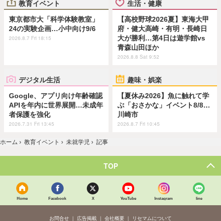
教育イベント
生活・健康
東京都市大「科学体験教室」
【高校野球2026夏】東海大甲
24の実験企画…小中向け9/6
府・健大高崎・有明・長崎日
大が勝利…第4日は遊学館vs
2026.8.7 Fri 18:15
青森山田ほか
2026.8.8 Sat 9:52
デジタル生活
趣味・娯楽
Google、アプリ向け年齢確認
【夏休み2026】魚に触れて学
APIを年内に世界展開…未成年
ぶ「おさかな」イベント8/8…
者保護を強化
川崎市
2026.7.31 Fri 13:45
2026.8.7 Fri 10:45
ホーム
›
教育イベント
›
未就学児
›
記事
TOP
Home
Facebook
X
YouTube
Instagram
line
お問合せ
広告掲載
会社概要
リセマムについて