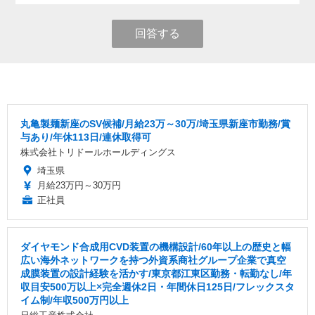
回答する
丸亀製麺新座のSV候補/月給23万～30万/埼玉県新座市勤務/賞
与あり/年休113日/連休取得可
株式会社トリドールホールディングス
埼玉県
月給23万円～30万円
正社員
ダイヤモンド合成用CVD装置の機構設計/60年以上の歴史と幅
広い海外ネットワークを持つ外資系商社グループ企業で真空
成膜装置の設計経験を活かす/東京都江東区勤務・転勤なし/年
収目安500万以上×完全週休2日・年間休日125日/フレックスタ
イム制/年収500万円以上