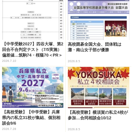
【中学受験2027】四谷大塚、第2
高校囲碁全国大会、団体戦は
回合不合判定テスト（7/5実施）
灘・南山女子部が優勝
偏差値…筑駒74・桜蔭70＜PR＞
2026.7.10
2026.8.5
【高校受験】【中学受験】兵庫
【高校受験】横須賀の私立4校が
県内の私立31校が集結、個別相
参加…合同相談会10/12
談会9/6
2026.7.28
2026.8.5