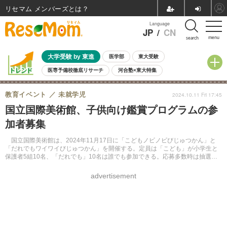
リセマム メンバーズ
Language
JP
/
CN
menu
search
大学受験 by 東進
医学部
東大受験
医専予備校徹底リサーチ
河合塾×東大特集
親子で考える大学選び
高校受験
中学受験
小学校受験
教育イベント
未就学児
2024.10.11 Fri 17:45
共通テスト
夏休み
8月開催学校説明会・相談会
国立国際美術館、子供向け鑑賞プログラムの参
8月開催イベント・WS
全国公立高校 過去問
人気記事
加者募集
自由研究教材（小学生向け）
自由研究教材（中学生向け）
ランキング
国立国際美術館は、2024年11月17日に「こどもノビノビびじゅつかん」と
「だれでもワイワイびじゅつかん」を開催する。定員は「こども」が小学生と
保護者5組10名、「だれでも」10名は誰でも参加できる。応募多数時は抽選。
往復はがきで申し込む。11月7日必着。
advertisement