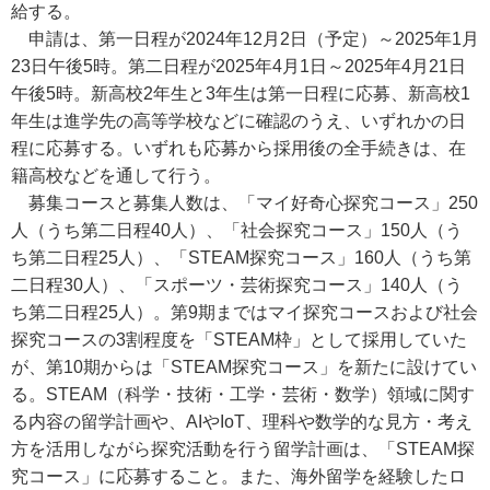
給する。
申請は、第一日程が2024年12月2日（予定）～2025年1月
23日午後5時。第二日程が2025年4月1日～2025年4月21日
午後5時。新高校2年生と3年生は第一日程に応募、新高校1
年生は進学先の高等学校などに確認のうえ、いずれかの日
程に応募する。いずれも応募から採用後の全手続きは、在
籍高校などを通して行う。
募集コースと募集人数は、「マイ好奇心探究コース」250
人（うち第二日程40人）、「社会探究コース」150人（う
ち第二日程25人）、「STEAM探究コース」160人（うち第
二日程30人）、「スポーツ・芸術探究コース」140人（う
ち第二日程25人）。第9期まではマイ探究コースおよび社会
探究コースの3割程度を「STEAM枠」として採用していた
が、第10期からは「STEAM探究コース」を新たに設けてい
る。STEAM（科学・技術・工学・芸術・数学）領域に関す
る内容の留学計画や、AIやIoT、理科や数学的な見方・考え
方を活用しながら探究活動を行う留学計画は、「STEAM探
究コース」に応募すること。また、海外留学を経験したロ