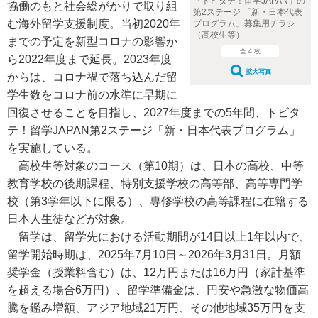
「トビタテ！留学JAPAN」の
協働のもと社会総がかりで取り組
第2ステージ 「新・日本代表
む海外留学支援制度。当初2020年
プログラム」募集用チラシ
（高校生等）
までの予定を新型コロナの影響か
全 4 枚
ら2022年度まで延長。2023年度
拡大写真
からは、コロナ禍で落ち込んだ留
学生数をコロナ前の水準に早期に
回復させることを目指し、2027年度までの5年間、トビタ
テ！留学JAPAN第2ステージ「新・日本代表プログラム」
を実施している。
高校生等対象のコース（第10期）は、日本の高校、中等
教育学校の後期課程、特別支援学校の高等部、高等専門学
校（第3学年以下に限る）、専修学校の高等課程に在籍する
日本人生徒などが対象。
留学は、留学先における活動期間が14日以上1年以内で、
留学開始時期は、2025年7月10日～2026年3月31日。月額
奨学金（授業料含む）は、12万円または16万円（家計基準
を超える場合6万円）、留学準備金は、円安や急激な物価高
騰を鑑み増額、アジア地域21万円、その他地域35万円を支