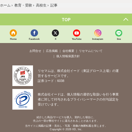
ホーム
›
教育・受験
›
高校生
›
記事
TOP
Home
Facebook
X
YouTube
Instagram
line
お問合せ
広告掲載
会社概要
リセマムについて
個人情報保護方針
リセマムは、株式会社イード（東証グロース上場）の運
営するサービスです。
証券コード：6038
株式会社イードは、個人情報の適切な取扱いを行う事業
者に対して付与されるプライバシーマークの付与認定を
受けています。
紹介した商品/サービスを購入、契約した場合に、
売上の一部が弊社サイトに還元されることがあります。
当サイトに掲載の記事・見出し・写真・画像の無断転載を禁じます。
Copyright © 2026 IID, Inc.