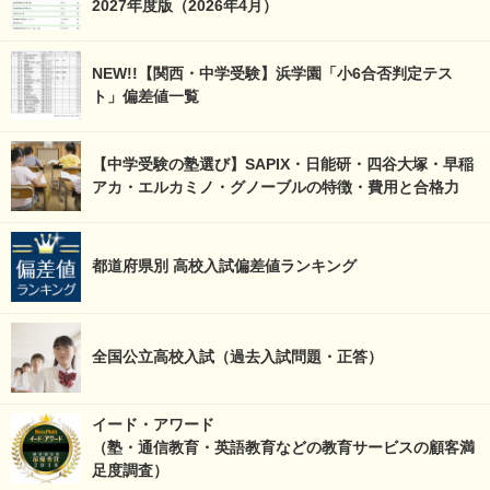
2027年度版（2026年4月）
NEW!!【関西・中学受験】浜学園「小6合否判定テス
ト」偏差値一覧
【中学受験の塾選び】SAPIX・日能研・四谷大塚・早稲
アカ・エルカミノ・グノーブルの特徴・費用と合格力
都道府県別 高校入試偏差値ランキング
全国公立高校入試（過去入試問題・正答）
イード・アワード
（塾・通信教育・英語教育などの教育サービスの顧客満
足度調査）