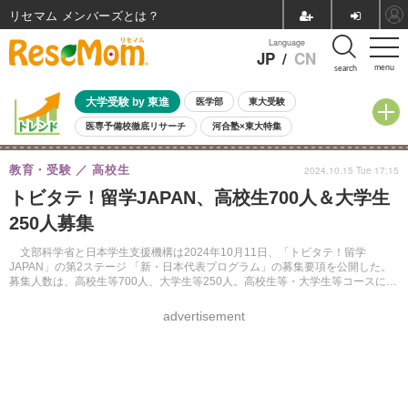
リセマム メンバーズ
Language
JP
/
CN
menu
search
大学受験 by 東進
医学部
東大受験
医専予備校徹底リサーチ
河合塾×東大特集
親子で考える大学選び
高校受験
中学受験
小学校受験
教育・受験
高校生
2024.10.15 Tue 17:15
共通テスト
夏休み
8月開催学校説明会・相談会
トビタテ！留学JAPAN、高校生700人＆大学生
8月開催イベント・WS
全国公立高校 過去問
人気記事
250人募集
自由研究教材（小学生向け）
自由研究教材（中学生向け）
ランキング
文部科学省と日本学生支援機構は2024年10月11日、「トビタテ！留学
JAPAN」の第2ステージ 「新・日本代表プログラム」の募集要項を公開した。
募集人数は、高校生等700人、大学生等250人。高校生等・大学生等コースに分
け、10月～11月にかけて対面とオンラインで説明会を開催する。
advertisement