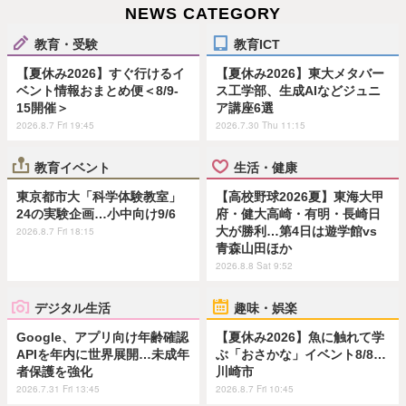
NEWS CATEGORY
教育・受験
教育ICT
【夏休み2026】すぐ行けるイ
【夏休み2026】東大メタバー
ベント情報おまとめ便＜8/9-
ス工学部、生成AIなどジュニ
15開催＞
ア講座6選
2026.8.7 Fri 19:45
2026.7.30 Thu 11:15
教育イベント
生活・健康
東京都市大「科学体験教室」
【高校野球2026夏】東海大甲
24の実験企画…小中向け9/6
府・健大高崎・有明・長崎日
大が勝利…第4日は遊学館vs
2026.8.7 Fri 18:15
青森山田ほか
2026.8.8 Sat 9:52
デジタル生活
趣味・娯楽
Google、アプリ向け年齢確認
【夏休み2026】魚に触れて学
APIを年内に世界展開…未成年
ぶ「おさかな」イベント8/8…
者保護を強化
川崎市
2026.7.31 Fri 13:45
2026.8.7 Fri 10:45