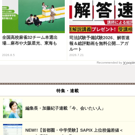
全国高校麻雀32チーム本選出
司法試験予備試験2026、解答速
場…麻布や大阪星光、東海も
報＆総評動画を無料公開…アガ
ルート
2026.8.5
2026.7.21
Recommended by
特集・連載
編集長・加藤紀子連載「今、会いたい人」
NEW!!【首都圏・中学受験】SAPIX 上位校偏差値＜