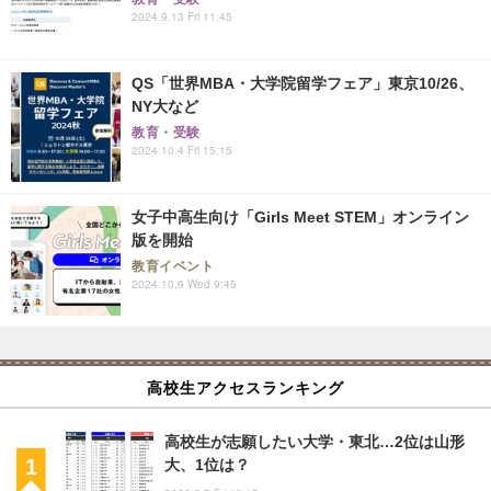
2024.9.13 Fri 11:45
QS「世界MBA・大学院留学フェア」東京10/26、
NY大など
教育・受験
2024.10.4 Fri 15:15
女子中高生向け「Girls Meet STEM」オンライン
版を開始
教育イベント
2024.10.9 Wed 9:45
高校生アクセスランキング
高校生が志願したい大学・東北…2位は山形
大、1位は？