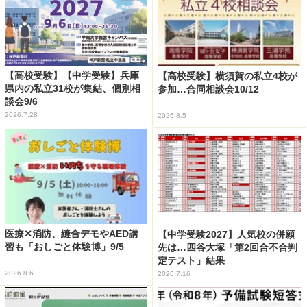
【高校受験】【中学受験】兵庫
【高校受験】横須賀の私立4校が
県内の私立31校が集結、個別相
参加…合同相談会10/12
談会9/6
2026.7.28
2026.8.5
医療✕消防、縫合デモやAED講
【中学受験2027】人気校の併願
習も「おしごと体験博」9/5
先は…四谷大塚「第2回合不合判
定テスト」結果
2026.8.6
2026.7.16