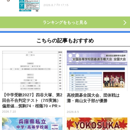
2026.8.7 Fri 17:15
ランキングをもっと見る
こちらの記事もおすすめ
【中学受験2027】四谷大塚、第2
高校囲碁全国大会、団体戦は
回合不合判定テスト（7/5実施）
灘・南山女子部が優勝
偏差値…筑駒74・桜蔭70＜PR＞
2026.7.10
2026.8.5