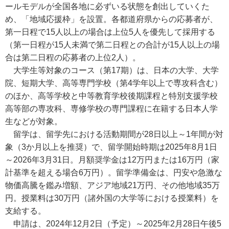
ールモデルが全国各地に必ずいる状態を創出していくた
め、「地域応援枠」を設置。各都道府県からの応募者が、
第一日程で15人以上の場合は上位5人を優先して採用する
（第一日程が15人未満で第二日程との合計が15人以上の場
合は第二日程の応募者の上位2人）。
大学生等対象のコース（第17期）は、日本の大学、大学
院、短期大学、高等専門学校（第4学年以上で専攻科含む）
のほか、高等学校と中等教育学校後期課程と特別支援学校
高等部の専攻科、専修学校の専門課程に在籍する日本人学
生などが対象。
留学は、留学先における活動期間が28日以上～1年間が対
象（3か月以上を推奨）で、留学開始時期は2025年8月1日
～2026年3月31日。月額奨学金は12万円または16万円（家
計基準を超える場合6万円）。留学準備金は、円安や急激な
物価高騰を鑑み増額、アジア地域21万円、その他地域35万
円。授業料は30万円（諸外国の大学等における授業料）を
支給する。
申請は、2024年12月2日（予定）～2025年2月28日午後5