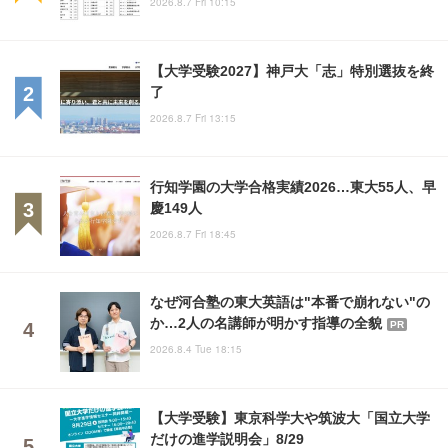
2026.8.7 Fri 10:15
【大学受験2027】神戸大「志」特別選抜を終
了
2026.8.7 Fri 13:15
行知学園の大学合格実績2026…東大55人、早
慶149人
2026.8.7 Fri 18:45
なぜ河合塾の東大英語は"本番で崩れない"の
か…2人の名講師が明かす指導の全貌
PR
2026.8.4 Tue 18:15
【大学受験】東京科学大や筑波大「国立大学
だけの進学説明会」8/29