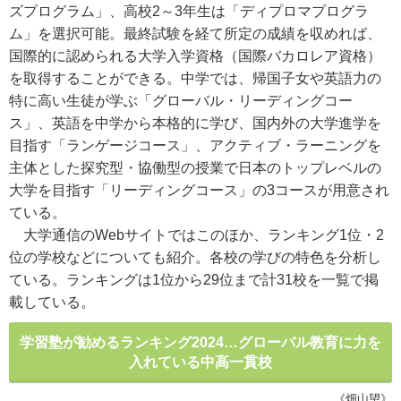
ズプログラム」、高校2～3年生は「ディプロマプログラ
ム」を選択可能。最終試験を経て所定の成績を収めれば、
国際的に認められる大学入学資格（国際バカロレア資格）
を取得することができる。中学では、帰国子女や英語力の
特に高い生徒が学ぶ「グローバル・リーディングコー
ス」、英語を中学から本格的に学び、国内外の大学進学を
目指す「ランゲージコース」、アクティブ・ラーニングを
主体とした探究型・協働型の授業で日本のトップレベルの
大学を目指す「リーディングコース」の3コースが用意され
ている。
大学通信のWebサイトではこのほか、ランキング1位・2
位の学校などについても紹介。各校の学びの特色を分析し
ている。ランキングは1位から29位まで計31校を一覧で掲
載している。
学習塾が勧めるランキング2024…グローバル教育に力を
入れている中高一貫校
《畑山望》