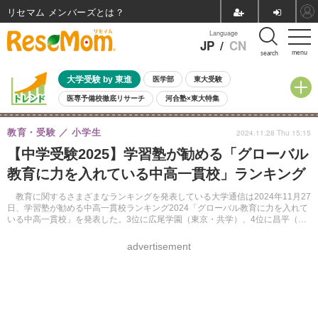
リセマム メンバーズ
Language
JP
/
CN
menu
search
大学受験 by 東進
医学部
東大受験
医専予備校徹底リサーチ
河合塾×東大特集
親子で考える大学選び
高校受験
中学受験
小学校受験
教育・受験
小学生
2024.11.28 Thu 15:15
共通テスト
夏休み
8月開催学校説明会・相談会
【中学受験2025】学習塾が勧める「グローバル
8月開催イベント・WS
全国公立高校 過去問
人気記事
教育に力を入れている中高一貫校」ランキング
自由研究教材（小学生向け）
自由研究教材（中学生向け）
ランキング
教育に関するさまざまなランキングを発表している大学通信は2024年11月27
日、学習塾が勧める中高一貫校ランキング2024「グローバル教育に力を入れて
いる中高一貫校」を発表した。3位に広尾学園（東京・共学）、4位に昌平（埼
玉・共学）、5位に開智日本橋学園（東京・共学）がランクイン。1位・2位は
大学通信のWebサイトより確認できる。
advertisement