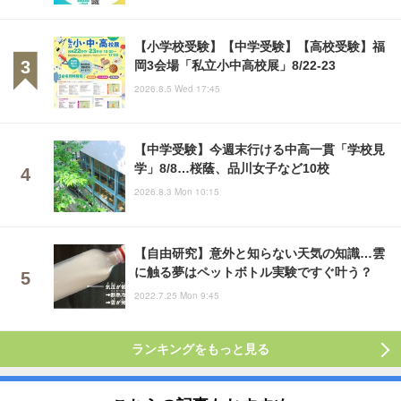
【小学校受験】【中学受験】【高校受験】福
岡3会場「私立小中高校展」8/22-23
2026.8.5 Wed 17:45
【中学受験】今週末行ける中高一貫「学校見
学」8/8…桜蔭、品川女子など10校
2026.8.3 Mon 10:15
【自由研究】意外と知らない天気の知識…雲
に触る夢はペットボトル実験ですぐ叶う？
2022.7.25 Mon 9:45
ランキングをもっと見る