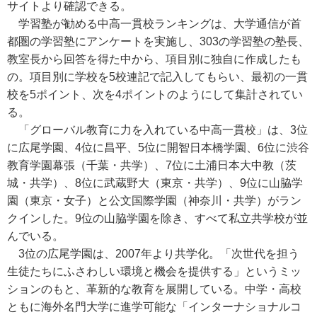
サイトより確認できる。
学習塾が勧める中高一貫校ランキングは、大学通信が首
都圏の学習塾にアンケートを実施し、303の学習塾の塾長、
教室長から回答を得た中から、項目別に独自に作成したも
の。項目別に学校を5校連記で記入してもらい、最初の一貫
校を5ポイント、次を4ポイントのようにして集計されてい
る。
「グローバル教育に力を入れている中高一貫校」は、3位
に広尾学園、4位に昌平、5位に開智日本橋学園、6位に渋谷
教育学園幕張（千葉・共学）、7位に土浦日本大中教（茨
城・共学）、8位に武蔵野大（東京・共学）、9位に山脇学
園（東京・女子）と公文国際学園（神奈川・共学）がラン
クインした。9位の山脇学園を除き、すべて私立共学校が並
んでいる。
3位の広尾学園は、2007年より共学化。「次世代を担う
生徒たちにふさわしい環境と機会を提供する」というミッ
ションのもと、革新的な教育を展開している。中学・高校
ともに海外名門大学に進学可能な「インターナショナルコ