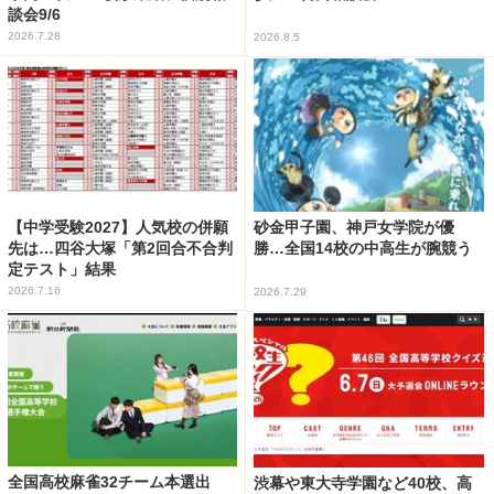
談会9/6
2026.7.28
2026.8.5
【中学受験2027】人気校の併願
砂金甲子園、神戸女学院が優
先は…四谷大塚「第2回合不合判
勝…全国14校の中高生が腕競う
定テスト」結果
2026.7.16
2026.7.29
全国高校麻雀32チーム本選出
渋幕や東大寺学園など40校、高