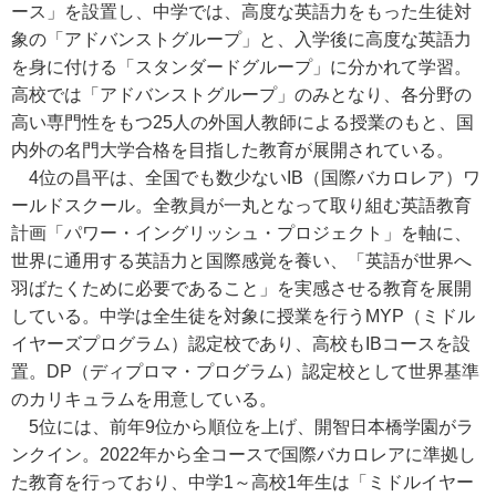
ース」を設置し、中学では、高度な英語力をもった生徒対
象の「アドバンストグループ」と、入学後に高度な英語力
を身に付ける「スタンダードグループ」に分かれて学習。
高校では「アドバンストグループ」のみとなり、各分野の
高い専門性をもつ25人の外国人教師による授業のもと、国
内外の名門大学合格を目指した教育が展開されている。
4位の昌平は、全国でも数少ないIB（国際バカロレア）ワ
ールドスクール。全教員が一丸となって取り組む英語教育
計画「パワー・イングリッシュ・プロジェクト」を軸に、
世界に通用する英語力と国際感覚を養い、「英語が世界へ
羽ばたくために必要であること」を実感させる教育を展開
している。中学は全生徒を対象に授業を行うMYP（ミドル
イヤーズプログラム）認定校であり、高校もIBコースを設
置。DP（ディプロマ・プログラム）認定校として世界基準
のカリキュラムを用意している。
5位には、前年9位から順位を上げ、開智日本橋学園がラ
ンクイン。2022年から全コースで国際バカロレアに準拠し
た教育を行っており、中学1～高校1年生は「ミドルイヤー