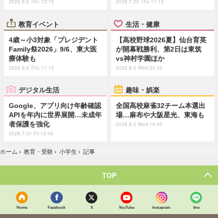
2026.8.6 Thu 12:15
2026.7.30 Thu 11:15
教育イベント
生活・健康
4歳～小3対象「プレジデント
【高校野球2026夏】仙台育英
Family祭2026」9/6、東大医
が開幕戦勝利、第2日は東筑
療体験も
vs神村学園ほか
2026.8.6 Thu 11:15
2026.8.5 Wed 20:32
デジタル生活
趣味・娯楽
Google、アプリ向け年齢確認
全国高校麻雀32チーム本選出
APIを年内に世界展開…未成年
場…麻布や大阪星光、東海も
者保護を強化
2026.8.5 Wed 19:45
2026.7.31 Fri 13:45
ホーム
›
教育・受験
›
小学生
›
記事
TOP
Home
Facebook
X
YouTube
Instagram
line