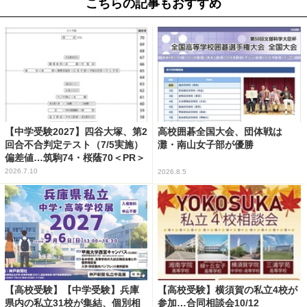
こちらの記事もおすすめ
【中学受験2027】四谷大塚、第2
高校囲碁全国大会、団体戦は
回合不合判定テスト（7/5実施）
灘・南山女子部が優勝
偏差値…筑駒74・桜蔭70＜PR＞
2026.7.10
2026.8.5
【高校受験】【中学受験】兵庫
【高校受験】横須賀の私立4校が
県内の私立31校が集結、個別相
参加…合同相談会10/12