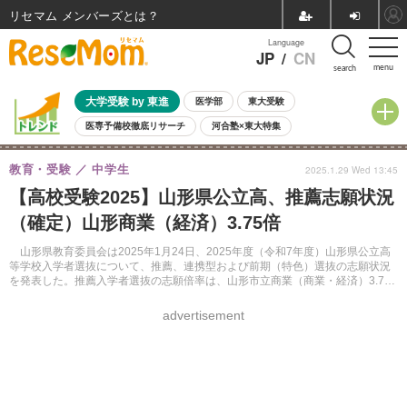
リセマム メンバーズ
Language
JP
/
CN
menu
search
大学受験 by 東進
医学部
東大受験
医専予備校徹底リサーチ
河合塾×東大特集
親子で考える大学選び
高校受験
中学受験
小学校受験
教育・受験
中学生
2025.1.29 Wed 13:45
共通テスト
夏休み
8月開催学校説明会・相談会
【高校受験2025】山形県公立高、推薦志願状況
8月開催イベント・WS
全国公立高校 過去問
人気記事
（確定）山形商業（経済）3.75倍
自由研究教材（小学生向け）
自由研究教材（中学生向け）
ランキング
山形県教育委員会は2025年1月24日、2025年度（令和7年度）山形県公立高
等学校入学者選抜について、推薦、連携型および前期（特色）選抜の志願状況
を発表した。推薦入学者選抜の志願倍率は、山形市立商業（商業・経済）3.75
倍がもっとも高かった。
advertisement