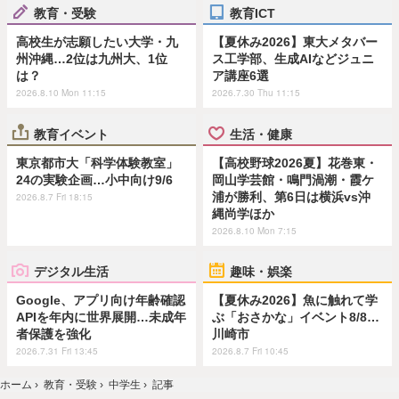
教育・受験
教育ICT
高校生が志願したい大学・九
【夏休み2026】東大メタバー
州沖縄…2位は九州大、1位
ス工学部、生成AIなどジュニ
は？
ア講座6選
2026.8.10 Mon 11:15
2026.7.30 Thu 11:15
教育イベント
生活・健康
東京都市大「科学体験教室」
【高校野球2026夏】花巻東・
24の実験企画…小中向け9/6
岡山学芸館・鳴門渦潮・霞ケ
浦が勝利、第6日は横浜vs沖
2026.8.7 Fri 18:15
縄尚学ほか
2026.8.10 Mon 7:15
デジタル生活
趣味・娯楽
Google、アプリ向け年齢確認
【夏休み2026】魚に触れて学
APIを年内に世界展開…未成年
ぶ「おさかな」イベント8/8…
者保護を強化
川崎市
2026.7.31 Fri 13:45
2026.8.7 Fri 10:45
ホーム
›
教育・受験
›
中学生
›
記事