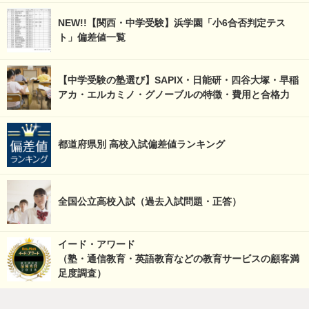
NEW!!【関西・中学受験】浜学園「小6合否判定テス
ト」偏差値一覧
【中学受験の塾選び】SAPIX・日能研・四谷大塚・早稲
アカ・エルカミノ・グノーブルの特徴・費用と合格力
都道府県別 高校入試偏差値ランキング
全国公立高校入試（過去入試問題・正答）
イード・アワード
（塾・通信教育・英語教育などの教育サービスの顧客満
足度調査）