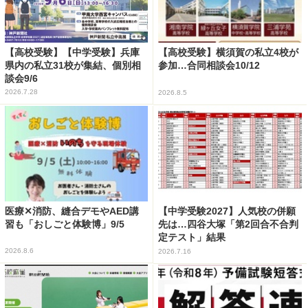
【高校受験】【中学受験】兵庫
【高校受験】横須賀の私立4校が
県内の私立31校が集結、個別相
参加…合同相談会10/12
談会9/6
2026.7.28
2026.8.5
医療✕消防、縫合デモやAED講
【中学受験2027】人気校の併願
習も「おしごと体験博」9/5
先は…四谷大塚「第2回合不合判
定テスト」結果
2026.8.6
2026.7.16