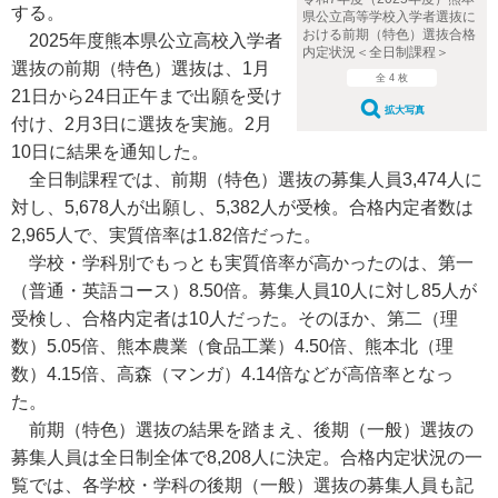
する。
県公立高等学校入学者選抜に
おける前期（特色）選抜合格
2025年度熊本県公立高校入学者
内定状況＜全日制課程＞
選抜の前期（特色）選抜は、1月
全 4 枚
21日から24日正午まで出願を受け
拡大写真
付け、2月3日に選抜を実施。2月
10日に結果を通知した。
全日制課程では、前期（特色）選抜の募集人員3,474人に
対し、5,678人が出願し、5,382人が受検。合格内定者数は
2,965人で、実質倍率は1.82倍だった。
学校・学科別でもっとも実質倍率が高かったのは、第一
（普通・英語コース）8.50倍。募集人員10人に対し85人が
受検し、合格内定者は10人だった。そのほか、第二（理
数）5.05倍、熊本農業（食品工業）4.50倍、熊本北（理
数）4.15倍、高森（マンガ）4.14倍などが高倍率となっ
た。
前期（特色）選抜の結果を踏まえ、後期（一般）選抜の
募集人員は全日制全体で8,208人に決定。合格内定状況の一
覧では、各学校・学科の後期（一般）選抜の募集人員も記