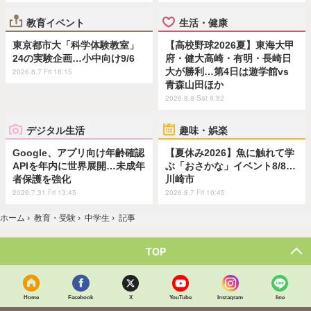
教育イベント
生活・健康
東京都市大「科学体験教室」
【高校野球2026夏】東海大甲
24の実験企画…小中向け9/6
府・健大高崎・有明・長崎日
大が勝利…第4日は遊学館vs
2026.8.7 Fri 18:15
青森山田ほか
2026.8.8 Sat 9:52
デジタル生活
趣味・娯楽
Google、アプリ向け年齢確認
【夏休み2026】魚に触れて学
APIを年内に世界展開…未成年
ぶ「おさかな」イベント8/8…
者保護を強化
川崎市
2026.7.31 Fri 13:45
2026.8.7 Fri 10:45
ホーム
›
教育・受験
›
中学生
›
記事
TOP
Home
Facebook
X
YouTube
Instagram
line