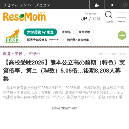
リセマム メンバーズ
Language
JP
/
CN
menu
search
大学受験 by 東進
医学部
東大受験
医専予備校徹底リサーチ
河合塾×東大特集
親子で考える大学選び
高校受験
中学受験
小学校受験
教育・受験
中学生
2025.2.12 Wed 13:45
共通テスト
夏休み
8月開催学校説明会・相談会
【高校受験2025】熊本公立高の前期（特色）実
8月開催イベント・WS
全国公立高校 過去問
人気記事
質倍率、第ニ（理数）5.05倍…後期8,208人募
自由研究教材（小学生向け）
自由研究教材（中学生向け）
ランキング
集
熊本県教育委員会は2025年2月10日、2025年度（令和7年度）熊本県公立高
等学校入学者選抜における前期（特色）選抜の合格内定状況を発表した。全日
制課程全体の合格内定者数は2,965人で、実質倍率は1.82倍。前期（特色）選抜
の合格内定者数を踏まえ、後期（一般）選抜では8,208人を募集する。
advertisement