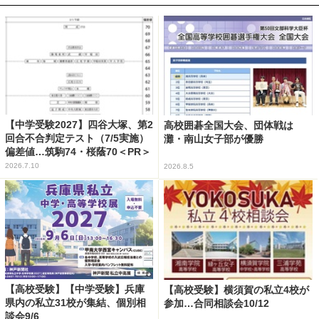
【中学受験2027】四谷大塚、第2
高校囲碁全国大会、団体戦は
回合不合判定テスト（7/5実施）
灘・南山女子部が優勝
偏差値…筑駒74・桜蔭70＜PR＞
2026.7.10
2026.8.5
【高校受験】【中学受験】兵庫
【高校受験】横須賀の私立4校が
県内の私立31校が集結、個別相
参加…合同相談会10/12
談会9/6