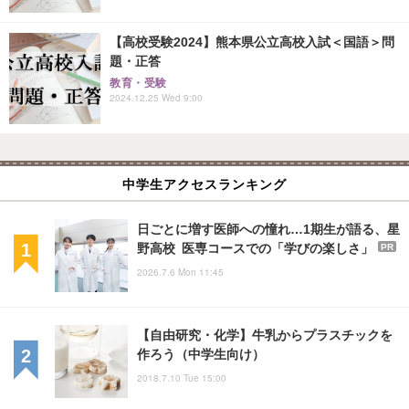
【高校受験2024】熊本県公立高校入試＜国語＞問
題・正答
教育・受験
2024.12.25 Wed 9:00
中学生アクセスランキング
日ごとに増す医師への憧れ…1期生が語る、星
野高校 医専コースでの「学びの楽しさ」
PR
2026.7.6 Mon 11:45
【自由研究・化学】牛乳からプラスチックを
作ろう（中学生向け）
2018.7.10 Tue 15:00