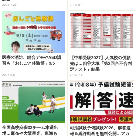
2026.7.28
2026.8.5
医療✕消防、縫合デモやAED講
【中学受験2027】人気校の併願
習も「おしごと体験博」9/5
先は…四谷大塚「第2回合不合判
定テスト」結果
2026.8.6
2026.7.16
全国高校麻雀32チーム本選出
司法試験予備試験2026、解答速
場…麻布や大阪星光、東海も
報＆総評動画を無料公開…アガ