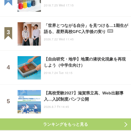
2018.7.25 Wed 17:15
「世界とつながる自分」を見つける…1期生が
語る、星野高校GFC入学後の実り
PR
2026.7.22 Wed 11:45
【自由研究・地学】地震の液状化現象を再現
しよう（中学生向け）
2018.7.24 Tue 10:15
【高校受験2027】滋賀県立高、Web出願導
入…入試制度パンフ公開
2026.8.7 Fri 14:45
ランキングをもっと見る