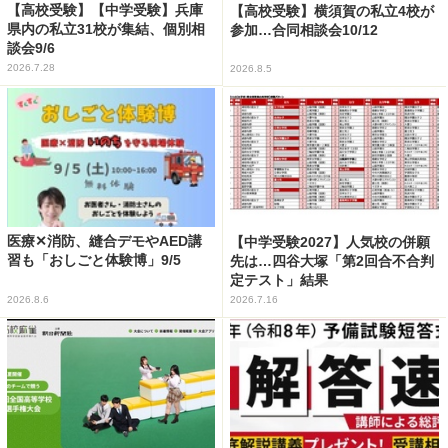
【高校受験】【中学受験】兵庫
【高校受験】横須賀の私立4校が
県内の私立31校が集結、個別相
参加…合同相談会10/12
談会9/6
2026.7.28
2026.8.5
医療✕消防、縫合デモやAED講
【中学受験2027】人気校の併願
習も「おしごと体験博」9/5
先は…四谷大塚「第2回合不合判
定テスト」結果
2026.8.6
2026.7.16