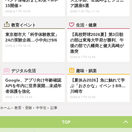
ベント情報おまとめ便＜8/9-
ス工学部、生成AIなどジュニ
15開催＞
ア講座6選
2026.8.7 Fri 19:45
2026.7.30 Thu 11:15
教育イベント
生活・健康
東京都市大「科学体験教室」
【高校野球2026夏】第3日朝
24の実験企画…小中向け9/6
の部は東海大甲府が勝利、午
後の部で八幡商と健大高崎が
2026.8.7 Fri 18:15
激突
2026.8.7 Fri 12:45
デジタル生活
趣味・娯楽
Google、アプリ向け年齢確認
【夏休み2026】魚に触れて学
APIを年内に世界展開…未成年
ぶ「おさかな」イベント8/8…
者保護を強化
川崎市
2026.7.31 Fri 13:45
2026.8.7 Fri 10:45
ホーム
›
教育・受験
›
中学生
›
記事
TOP