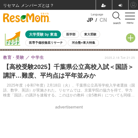
リセマム メンバーズ
Language
JP
/
CN
menu
search
大学受験 by 東進
医学部
東大受験
医専予備校徹底リサーチ
河合塾×東大特集
親子で考える大学選び
高校受験
中学受験
小学校受験
教育・受験
中学生
2025.2.18 Tue 21:25
共通テスト
夏休み
8月開催学校説明会・相談会
【高校受験2025】千葉県公立高校入試＜国語＞
8月開催イベント・WS
全国公立高校 過去問
人気記事
講評…難度、平均点は平年並みか
自由研究教材（小学生向け）
自由研究教材（中学生向け）
ランキング
2025年度（令和7年度）2月18日（火）、千葉県公立高等学校入学者選抜（国
語、数学、英語）が実施された。リセマムでは、京葉学院の協力を得て、学力
検査「国語」の講評を速報する。このほかの教科（全5教科）についても同様に
掲載する。
advertisement