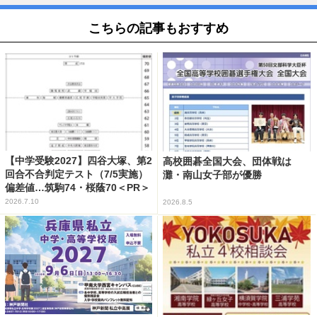
こちらの記事もおすすめ
【中学受験2027】四谷大塚、第2
高校囲碁全国大会、団体戦は
回合不合判定テスト（7/5実施）
灘・南山女子部が優勝
偏差値…筑駒74・桜蔭70＜PR＞
2026.7.10
2026.8.5