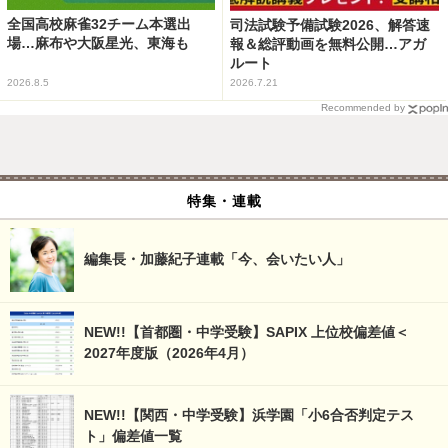
全国高校麻雀32チーム本選出
司法試験予備試験2026、解答速
場…麻布や大阪星光、東海も
報＆総評動画を無料公開…アガ
ルート
2026.8.5
2026.7.21
Recommended by
特集・連載
編集長・加藤紀子連載「今、会いたい人」
NEW!!【首都圏・中学受験】SAPIX 上位校偏差値＜
2027年度版（2026年4月）
NEW!!【関西・中学受験】浜学園「小6合否判定テス
ト」偏差値一覧