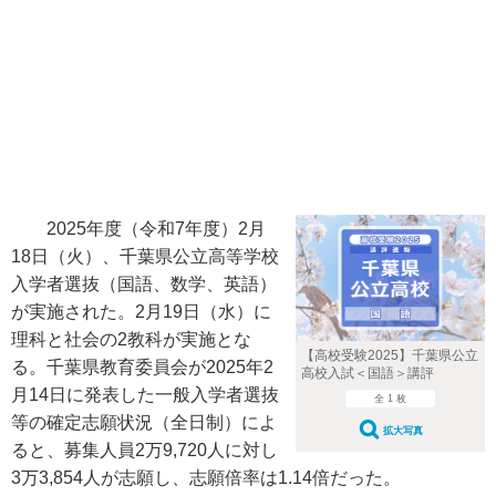
2025年度（令和7年度）2月
18日（火）、千葉県公立高等学校
入学者選抜（国語、数学、英語）
が実施された。2月19日（水）に
理科と社会の2教科が実施とな
【高校受験2025】千葉県公立
る。千葉県教育委員会が2025年2
高校入試＜国語＞講評
月14日に発表した一般入学者選抜
全 1 枚
等の確定志願状況（全日制）によ
拡大写真
ると、募集人員2万9,720人に対し
3万3,854人が志願し、志願倍率は1.14倍だった。