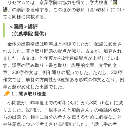
リセマムでは、京葉学院の協力を得て、学力検査「
国
語
」の講評を速報する。このほかの教科（全5教科）につい
ても同様に掲載する。
＜国語＞講評
（京葉学院 提供）
全体の出題構成は昨年度と同様でしたが、配点に変更さ
れました。聞き取り問題の配点が減り、古文が、加算され
ました。古文は、昨年度から2年連続配点が上昇していま
す。漢字の読み取り・書き取り、説明的文章、文学的文
章、200字作文は、例年通りの配点でした。ただし、200字
作文では、解答の方向性が3種類ある形式の作文となり、例
年と趣が変化した出題でした。
1．聞き取り検査
小問数が、昨年度までの4問（8点）から3問（6点）に減
りました。設問は、「坂本さんと加藤さん」の会話内容か
らの出題で、相手に自分の考えを伝えるために必要なこと
や注意点について考えさせる問題でした。「話し手の考