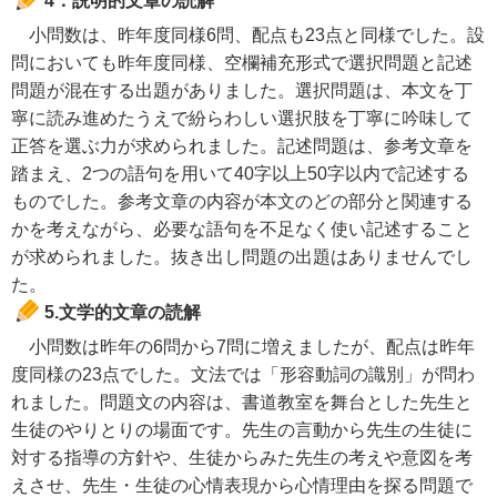
4．説明的文章の読解
小問数は、昨年度同様6問、配点も23点と同様でした。設
問においても昨年度同様、空欄補充形式で選択問題と記述
問題が混在する出題がありました。選択問題は、本文を丁
寧に読み進めたうえで紛らわしい選択肢を丁寧に吟味して
正答を選ぶ力が求められました。記述問題は、参考文章を
踏まえ、2つの語句を用いて40字以上50字以内で記述する
ものでした。参考文章の内容が本文のどの部分と関連する
かを考えながら、必要な語句を不足なく使い記述すること
が求められました。抜き出し問題の出題はありませんでし
た。
5.文学的文章の読解
小問数は昨年の6問から7問に増えましたが、配点は昨年
度同様の23点でした。文法では「形容動詞の識別」が問わ
れました。問題文の内容は、書道教室を舞台とした先生と
生徒のやりとりの場面です。先生の言動から先生の生徒に
対する指導の方針や、生徒からみた先生の考えや意図を考
えさせ、先生・生徒の心情表現から心情理由を探る問題で