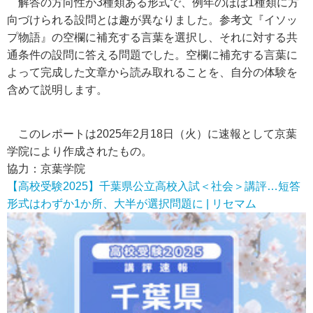
解答の方向性が3種類ある形式で、例年のほぼ1種類に方
向づけられる設問とは趣が異なりました。参考文『イソッ
プ物語』の空欄に補充する言葉を選択し、それに対する共
通条件の設問に答える問題でした。空欄に補充する言葉に
よって完成した文章から読み取れることを、自分の体験を
含めて説明します。
このレポートは2025年2月18日（火）に速報として京葉
学院により作成されたもの。
協力：京葉学院
【高校受験2025】千葉県公立高校入試＜社会＞講評…短答
形式はわずか1か所、大半が選択問題に | リセマム