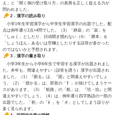
え」と「聞く側の受け取り方」の差異を正しく捉える力が
問われました。
2．漢字の読み取り
小学1年生学習漢字から中学生学習漢字の出題でした。配
点は例年通り2点×4問でした。（3）「静寂」の「寂」を
「しゅく」としたり、日頃聞き慣れない（4）「謄本」を
「しょうほん」あるいは空欄としたりする誤答が多かった
のではないかと予想されます。
3．漢字の書き取り
小学3年生から小学6年生で学習する漢字が出題されまし
た。本年も、間違えやすい（誤答を誘う）漢字が出題され
ました。（1）『困る』は、『固』と間違えやすいでしょ
う。（2）「授かる」は、部首の「扌」が抜けてしまうケー
スがあります。（3）「航路」の「航」は、『坑・抗』と間
違えやすいでしょう。（4）は、例年通り四字熟語の一部の
出題でした。「初」の「衤」を「ネ」としてしまう誤りが
多く見られます。