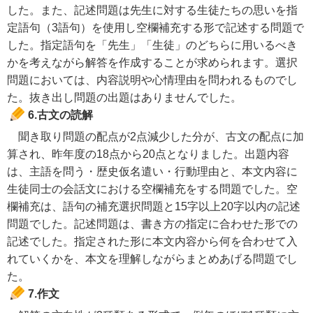
した。また、記述問題は先生に対する生徒たちの思いを指
定語句（3語句）を使用し空欄補充する形で記述する問題で
した。指定語句を「先生」「生徒」のどちらに用いるべき
かを考えながら解答を作成することが求められます。選択
問題においては、内容説明や心情理由を問われるものでし
た。抜き出し問題の出題はありませんでした。
6.古文の読解
聞き取り問題の配点が2点減少した分が、古文の配点に加
算され、昨年度の18点から20点となりました。出題内容
は、主語を問う・歴史仮名遣い・行動理由と、本文内容に
生徒同士の会話文における空欄補充をする問題でした。空
欄補充は、語句の補充選択問題と15字以上20字以内の記述
問題でした。記述問題は、書き方の指定に合わせた形での
記述でした。指定された形に本文内容から何を合わせて入
れていくかを、本文を理解しながらまとめあげる問題でし
た。
7.作文