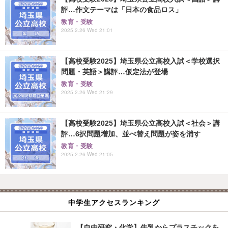
評…作文テーマは「日本の食品ロス」
教育・受験
2025.2.26 Wed 21:01
【高校受験2025】埼玉県公立高校入試＜学校選択
問題・英語＞講評…仮定法が登場
教育・受験
2025.2.26 Wed 21:29
【高校受験2025】埼玉県公立高校入試＜社会＞講
評…6択問題増加、並べ替え問題が姿を消す
教育・受験
2025.2.26 Wed 21:05
中学生アクセスランキング
【自由研究・化学】牛乳からプラスチックを