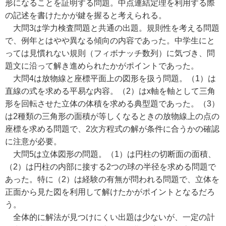
形になることを証明する問題。中点連結定理を利用する際
の記述を書けたかが鍵を握ると考えられる。
大問3は学力検査問題と共通の出題。規則性を考える問題
で、例年とはやや異なる傾向の内容であった。中学生にと
っては見慣れない規則（フィボナッチ数列）に気づき、問
題文に沿って解き進められたかがポイントであった。
大問4は放物線と座標平面上の図形を扱う問題。（1）は
直線の式を求める平易な内容。（2）はx軸を軸として三角
形を回転させた立体の体積を求める典型題であった。（3）
は2種類の三角形の面積が等しくなるときの放物線上の点の
座標を求める問題で、2次方程式の解が条件に合うかの確認
に注意が必要。
大問5は立体図形の問題。（1）は円柱の切断面の面積、
（2）は円柱の内部に接する2つの球の半径を求める問題で
あった。特に（2）は経験の有無が問われる問題で、立体を
正面から見た図を利用して解けたかがポイントとなるだろ
う。
全体的に解法が見つけにくい出題は少ないが、一定の計