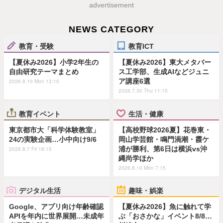
advertisement
NEWS CATEGORY
教育・受験
教育ICT
【夏休み2026】小学2年生の
【夏休み2026】東大メタバー
自由研究テーマまとめ
ス工学部、生成AIなどジュニ
ア講座6選
2026.8.10 Mon 13:15
2026.7.30 Thu 11:15
教育イベント
生活・健康
東京都市大「科学体験教室」
【高校野球2026夏】花巻東・
24の実験企画…小中向け9/6
岡山学芸館・鳴門渦潮・霞ケ
浦が勝利、第6日は横浜vs沖
2026.8.7 Fri 18:15
縄尚学ほか
2026.8.10 Mon 7:15
デジタル生活
趣味・娯楽
Google、アプリ向け年齢確認
【夏休み2026】魚に触れて学
APIを年内に世界展開…未成年
ぶ「おさかな」イベント8/8…