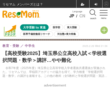
リセマム メンバーズ
Language
JP
/
CN
menu
search
大学受験 by 東進
医学部
東大受験
医専予備校徹底リサーチ
河合塾×東大特集
親子で考える大学選び
高校受験
中学受験
小学校受験
教育・受験
中学生
2025.2.26 Wed 21:36
共通テスト
夏休み
8月開催学校説明会・相談会
【高校受験2025】埼玉県公立高校入試＜学校選
8月開催イベント・WS
全国公立高校 過去問
人気記事
択問題・数学＞講評…やや難化
自由研究教材（小学生向け）
自由研究教材（中学生向け）
ランキング
令和7年度（2025年度）埼玉県公立高等学校入学者選抜共通選抜が実施され
た。リセマムでは、早稲田アカデミーの協力を得て、学力検査「学校選択問
題・数学」の講評を速報する。この他の教科（全5教科と学校選択問題・英語）
についても、同様に掲載する。
advertisement