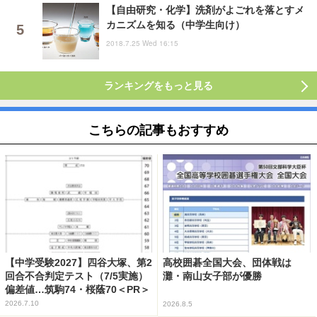
【自由研究・化学】洗剤がよごれを落とすメ
カニズムを知る（中学生向け）
2018.7.25 Wed 16:15
ランキングをもっと見る
こちらの記事もおすすめ
【中学受験2027】四谷大塚、第2
高校囲碁全国大会、団体戦は
回合不合判定テスト（7/5実施）
灘・南山女子部が優勝
偏差値…筑駒74・桜蔭70＜PR＞
2026.7.10
2026.8.5