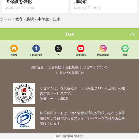
者保護を強化
川崎市
2026.7.31 Fri 13:45
2026.8.7 Fri 10:45
ホーム
›
教育・受験
›
中学生
›
記事
TOP
Home
Facebook
X
YouTube
Instagram
line
お問合せ
広告掲載
会社概要
リセマムについて
個人情報保護方針
リセマムは、株式会社イード（東証グロース上場）の運
営するサービスです。
証券コード：6038
株式会社イードは、個人情報の適切な取扱いを行う事業
者に対して付与されるプライバシーマークの付与認定を
受けています。
advertisement
紹介した商品/サービスを購入、契約した場合に、