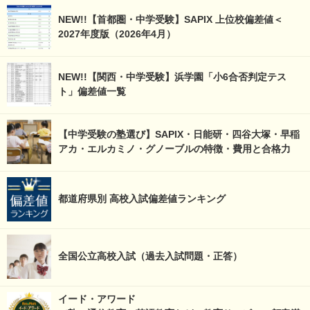
NEW!!【首都圏・中学受験】SAPIX 上位校偏差値＜
2027年度版（2026年4月）
NEW!!【関西・中学受験】浜学園「小6合否判定テス
ト」偏差値一覧
【中学受験の塾選び】SAPIX・日能研・四谷大塚・早稲
アカ・エルカミノ・グノーブルの特徴・費用と合格力
都道府県別 高校入試偏差値ランキング
全国公立高校入試（過去入試問題・正答）
イード・アワード