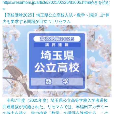
https://resemom.jp/article/2025/02/26/81005.html
続きを読む
»
【高校受験2025】埼玉県公立高校入試＜数学＞講評…計算
力を要求する問題が目立つ | リセマム
令和7年度（2025年度）埼玉県公立高等学校入学者選抜
共通選抜が実施された。リセマムでは、早稲田アカデミー
の協力を得て、学力検査「数学」の講評を速報する。この