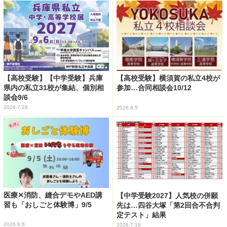
【高校受験】【中学受験】兵庫
【高校受験】横須賀の私立4校が
県内の私立31校が集結、個別相
参加…合同相談会10/12
談会9/6
2026.7.28
2026.8.5
医療✕消防、縫合デモやAED講
【中学受験2027】人気校の併願
習も「おしごと体験博」9/5
先は…四谷大塚「第2回合不合判
定テスト」結果
2026.8.6
2026.7.16