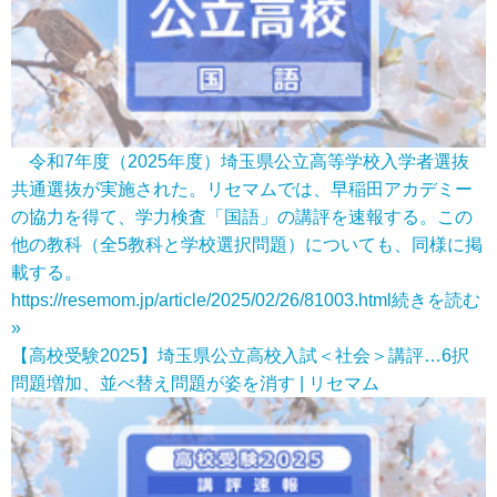
令和7年度（2025年度）埼玉県公立高等学校入学者選抜
共通選抜が実施された。リセマムでは、早稲田アカデミー
の協力を得て、学力検査「国語」の講評を速報する。この
他の教科（全5教科と学校選択問題）についても、同様に掲
載する。
https://resemom.jp/article/2025/02/26/81003.html
続きを読む
»
【高校受験2025】埼玉県公立高校入試＜社会＞講評…6択
問題増加、並べ替え問題が姿を消す | リセマム