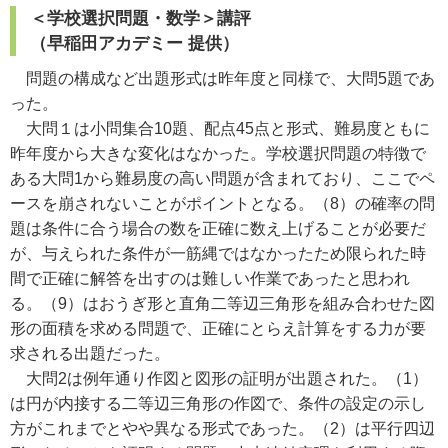
＜学校選択問題・数学＞講評
（早稲田アカデミー 提供）
問題の構成など出題形式は昨年度と同様で、大問5題であ
った。
大問１は小問集合10題、配点45点と形式、難易度ともに
昨年度から大きな変化はなかった。学校選択問題の特徴で
ある大問1から難易度の高い問題が含まれており、ここでペ
ースを崩されないことがポイントとなる。（8）の確率の問
題は条件に合う場合の数を正確に数え上げることが必要だ
が、与えられた条件が一筋縄ではなかったため限られた時
間で正確に解答を出すのは難しい作業であったと思われ
る。（9）はおうぎ形と直角二等辺三角形を組み合わせた図
形の面積を求める問題で、正確にとらえ計算をする力が要
求される出題だった。
大問2は例年通り作図と図形の証明が出題された。（1）
は円が内接する二等辺三角形の作図で、条件の設定の示し
方がこれまでとやや異なる形式であった。（2）は平行四辺