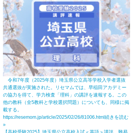
令和7年度（2025年度）埼玉県公立高等学校入学者選抜
共通選抜が実施された。リセマムでは、早稲田アカデミー
の協力を得て、学力検査「理科」の講評を速報する。この
他の教科（全5教科と学校選択問題）についても、同様に掲
載する。
https://resemom.jp/article/2025/02/26/81006.html
続きを読む
»
【高校受験2025】埼玉県公立高校入試＜英語＞講評…難易