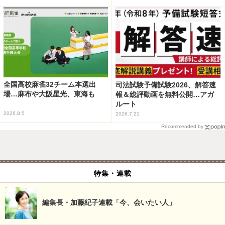
全国高校麻雀32チーム本選出
司法試験予備試験2026、解答速
場…麻布や大阪星光、東海も
報＆総評動画を無料公開…アガ
ルート
2026.8.5
2026.7.21
Recommended by
特集・連載
編集長・加藤紀子連載「今、会いたい人」