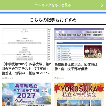
ランキングをもっと見る
こちらの記事もおすすめ
【中学受験2027】四谷大塚、第2
高校囲碁全国大会、団体戦は
回合不合判定テスト（7/5実施）
灘・南山女子部が優勝
偏差値…筑駒74・桜蔭70＜PR＞
2026.7.10
2026.8.5