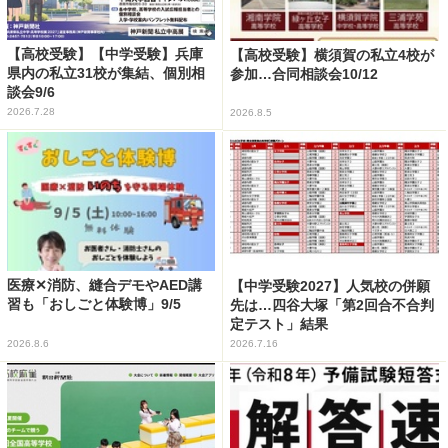
【高校受験】【中学受験】兵庫
【高校受験】横須賀の私立4校が
県内の私立31校が集結、個別相
参加…合同相談会10/12
談会9/6
2026.7.28
2026.8.5
医療✕消防、縫合デモやAED講
【中学受験2027】人気校の併願
習も「おしごと体験博」9/5
先は…四谷大塚「第2回合不合判
定テスト」結果
2026.8.6
2026.7.16