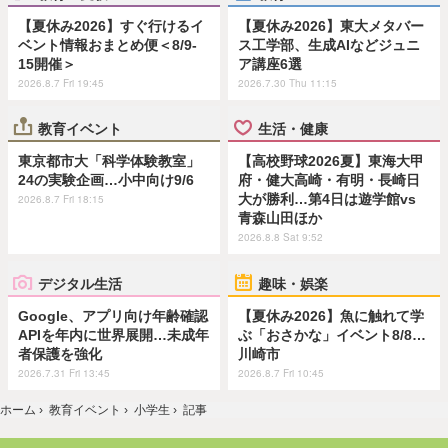
【夏休み2026】すぐ行けるイ
【夏休み2026】東大メタバー
ベント情報おまとめ便＜8/9-
ス工学部、生成AIなどジュニ
15開催＞
ア講座6選
2026.8.7 Fri 19:45
2026.7.30 Thu 11:15
教育イベント
生活・健康
東京都市大「科学体験教室」
【高校野球2026夏】東海大甲
24の実験企画…小中向け9/6
府・健大高崎・有明・長崎日
大が勝利…第4日は遊学館vs
2026.8.7 Fri 18:15
青森山田ほか
2026.8.8 Sat 9:52
デジタル生活
趣味・娯楽
Google、アプリ向け年齢確認
【夏休み2026】魚に触れて学
APIを年内に世界展開…未成年
ぶ「おさかな」イベント8/8…
者保護を強化
川崎市
2026.7.31 Fri 13:45
2026.8.7 Fri 10:45
ホーム
›
教育イベント
›
小学生
›
記事