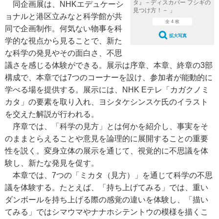
タ』－ディスカバー フシギの
同企画展は、NHKエデュケーシ
見つけ方！－ 」
ョナルと港区立みなと科学館が共
全 4 枚
同で企画制作。何気ない物事を科
拡大写真
学的な視点から見ることで、新た
な科学の発見やその面白さ、不思
議さを感じる体験ができる。展示は序章、本章、終章の3部
構成で、本章では7つのコーナーを設け、参加者が能動的に
学べる場を提供する。展示には、NHK Eテレ「カガクノミ
カタ」の要素を取り入れ、ヨシタケシンスケ氏のイラスト
を交えた解説が行われる。
序章では、「科学の見方」とは何かを紹介し、事実をそ
のままとらえることや意見を論理的に展開することの重要
性を説く。変身立体の展示を通じて、視覚的に不思議を体
験し、新たな発見を促す。
本章では、7つの「ミカタ（見方）」を通じて科学の不思
議を体験する。たとえば、「持ち上げてみる」では、重い
ダンボールを持ち上げる際の感覚の違いを体験し、「描い
てみる」ではシマウマやナナホシテントウの模様を描くこ