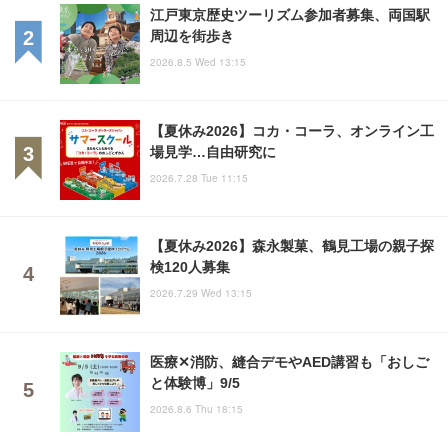
江戸東京歴史ツーリズム参加者募集、両国駅
周辺を街歩き
2026.8.5 Wed 13:15
【夏休み2026】コカ・コーラ、オンライン工
場見学…自由研究に
2026.7.28 Tue 11:15
【夏休み2026】森永製菓、鶴見工場の親子探
検120人募集
2026.7.29 Wed 13:15
医療✕消防、縫合デモやAED講習も「おしご
と体験博」9/5
2026.8.6 Thu 18:15