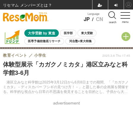
リセマム メンバーズ
Language
JP
/
CN
menu
search
大学受験 by 東進
医学部
東大受験
医専予備校徹底リサーチ
河合塾×東大特集
親子で考える大学選び
高校受験
中学受験
小学校受験
教育イベント
小学生
2025.3.6 Thu 17:45
共通テスト
夏休み
8月開催学校説明会・相談会
体験型展示「カガクノミカタ」港区立みなと科
8月開催イベント・WS
全国公立高校 過去問
人気記事
学館3-6月
自由研究教材（小学生向け）
自由研究教材（中学生向け）
ランキング
港区立みなと科学館は2025年3月12日から6月8日までの期間、「『カガクノ
ミカタ』－ディスカバー フシギの見つけ方！－」と題した春の企画展を開催す
る。科学的な視点から日常の不思議を発見することを目的とし、子供から大人
まで幅広い層に向けた体験型展示を行う。
advertisement