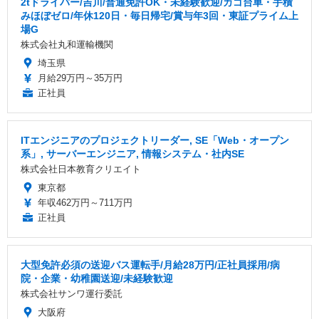
2tドライバー/吉川/普通免許OK・未経験歓迎/カゴ台車・手積
みほぼゼロ/年休120日・毎日帰宅/賞与年3回・東証プライム上
場G
株式会社丸和運輸機関
埼玉県
月給29万円～35万円
正社員
ITエンジニアのプロジェクトリーダー, SE「Web・オープン
系」, サーバーエンジニア, 情報システム・社内SE
株式会社日本教育クリエイト
東京都
年収462万円～711万円
正社員
大型免許必須の送迎バス運転手/月給28万円/正社員採用/病
院・企業・幼稚園送迎/未経験歓迎
株式会社サンワ運行委託
大阪府