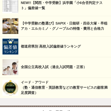
NEW!!【関西・中学受験】浜学園「小6合否判定テス
ト」偏差値一覧
【中学受験の塾選び】SAPIX・日能研・四谷大塚・早稲
アカ・エルカミノ・グノーブルの特徴・費用と合格力
都道府県別 高校入試偏差値ランキング
全国公立高校入試（過去入試問題・正答）
イード・アワード
（塾・通信教育・英語教育などの教育サービスの顧客満
足度調査）