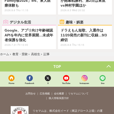
Family祭2026」9/6、東大医
が開幕戦勝利、第2日は東筑
療体験も
vs神村学園ほか
2026.8.6 Thu 11:15
2026.8.5 Wed 20:32
デジタル生活
趣味・娯楽
Google、アプリ向け年齢確認
ドラえもん短歌、入選作は
APIを年内に世界展開…未成年
11/20発売の新刊に収録…9/3
者保護を強化
締切
2026.7.31 Fri 13:45
2026.8.6 Thu 15:15
ホーム
›
教育・受験
›
高校生
›
記事
TOP
Home
Facebook
X
YouTube
Instagram
line
お問合せ
広告掲載
会社概要
リセマムについて
個人情報保護方針
リセマムは、株式会社イード（東証グロース上場）の運