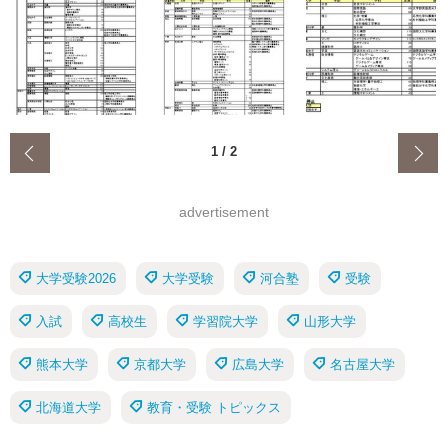
‹
1
/
2
advertisement
大学受験2026
大学受験
河合塾
受験
入試
高校生
学習院大学
山形大学
熊本大学
京都大学
広島大学
名古屋大学
北海道大学
教育・受験 トピックス