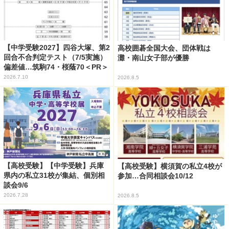
【中学受験2027】四谷大塚、第2
高校囲碁全国大会、団体戦は
回合不合判定テスト（7/5実施）
灘・南山女子部が優勝
偏差値…筑駒74・桜蔭70＜PR＞
2026.7.10
2026.8.5
【高校受験】【中学受験】兵庫
【高校受験】横須賀の私立4校が
県内の私立31校が集結、個別相
参加…合同相談会10/12
談会9/6
2026.7.28
2026.8.5