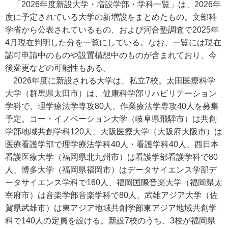
「2026年度新設大学・増設学部・学科一覧」は、2026年
度に予定されている大学の新増設をまとめたもの。文部科
学省から公表されているもの、および河合塾調査で2025年
4月現在判明した分を一覧にしている。なお、一覧には現在
認可申請中のものや設置構想中のものが含まれており、今
後変更などの可能性もある。
2026年度に新設される大学は、私立7校。太田医療科学
大学（群馬県太田市）は、健康科学部リハビリテーション
学科で、理学療法学専攻80人、作業療法学専攻40人を募集
予定。コー・イノベーション大学（岐阜県飛騨市）は共創
学部地域共創学科120人、大阪医療大学（大阪府大阪市）は
医療看護学部で理学療法学科40人・看護学科40人、西日本
看護医療大学（福岡県北九州市）は看護学部看護学科で80
人、博多大学（福岡県福岡市）はデータサイエンス学部デ
ータサイエンス学科で160人、福岡国際音楽大学（福岡県太
宰府市）は音楽学部音楽学科で80人、武雄アジア大学（佐
賀県武雄市）は東アジア地域共創学部東アジア地域共創学
科で140人の定員を設ける。新設7校のうち、3校が福岡県