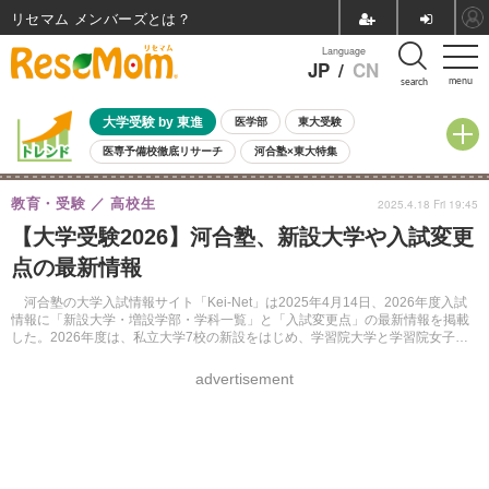
リセマム メンバーズ
Language
JP
/
CN
menu
search
大学受験 by 東進
医学部
東大受験
医専予備校徹底リサーチ
河合塾×東大特集
親子で考える大学選び
高校受験
中学受験
小学校受験
教育・受験
高校生
2025.4.18 Fri 19:45
共通テスト
夏休み
8月開催学校説明会・相談会
【大学受験2026】河合塾、新設大学や入試変更
8月開催イベント・WS
全国公立高校 過去問
人気記事
点の最新情報
自由研究教材（小学生向け）
自由研究教材（中学生向け）
ランキング
河合塾の大学入試情報サイト「Kei-Net」は2025年4月14日、2026年度入試
情報に「新設大学・増設学部・学科一覧」と「入試変更点」の最新情報を掲載
した。2026年度は、私立大学7校の新設をはじめ、学習院大学と学習院女子大
学の統合、山形大学と長野大学の学部改組などを予定している。
advertisement