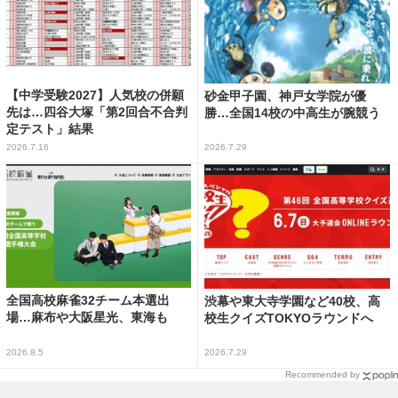
【中学受験2027】人気校の併願
砂金甲子園、神戸女学院が優
先は…四谷大塚「第2回合不合判
勝…全国14校の中高生が腕競う
定テスト」結果
2026.7.16
2026.7.29
全国高校麻雀32チーム本選出
渋幕や東大寺学園など40校、高
場…麻布や大阪星光、東海も
校生クイズTOKYOラウンドへ
2026.8.5
2026.7.29
Recommended by