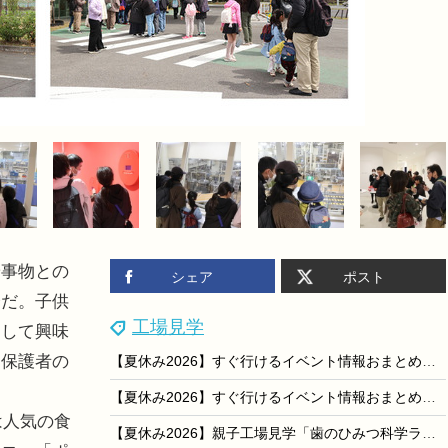
事物との
シェア
ポスト
会だ。子供
工場見学
として興味
、保護者の
【夏休み2026】すぐ行けるイベント情報おまとめ便＜8/9-15開催＞
【夏休み2026】すぐ行けるイベント情報おまとめ便＜8/2-8開催＞
は人気の食
【夏休み2026】親子工場見学「歯のひみつ科学ラボ」8/21…ホワイトエッセンス