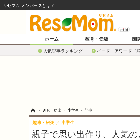
リセマム メンバーズ
ホーム
教育・受験
国
人気記事ランキング
イード・アワード（
ホーム
›
趣味・娯楽
›
小学生
›
記事
趣味・娯楽
小学生
親子で思い出作り、人気の