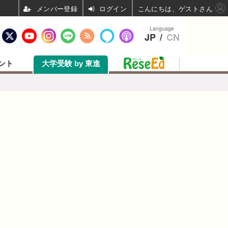
ログイン
こんにちは、ゲストさん
Language
JP
/
CN
ント
大学受験 by 東進