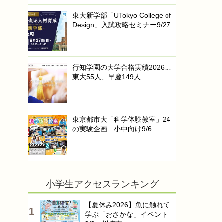
東大新学部「UTokyo College of
Design」入試攻略セミナー9/27
行知学園の大学合格実績2026…
東大55人、早慶149人
東京都市大「科学体験教室」24
の実験企画…小中向け9/6
小学生アクセスランキング
【夏休み2026】魚に触れて
学ぶ「おさかな」イベント