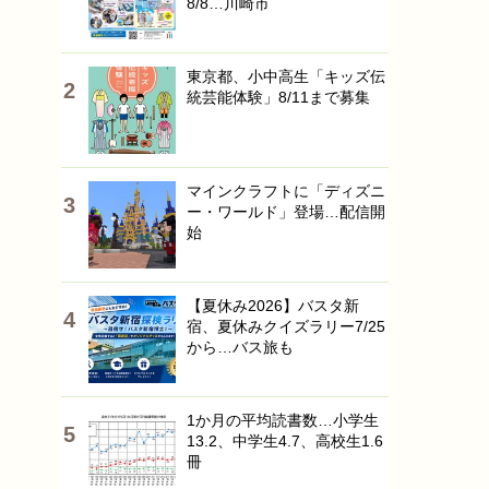
8/8…川崎市
東京都、小中高生「キッズ伝
統芸能体験」8/11まで募集
マインクラフトに「ディズニ
ー・ワールド」登場…配信開
始
【夏休み2026】バスタ新
宿、夏休みクイズラリー7/25
から…バス旅も
1か月の平均読書数…小学生
13.2、中学生4.7、高校生1.6
冊