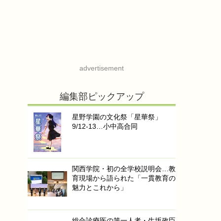
advertisement
編集部ピックアップ
星野学園の文化祭「星華祭」
9/12-13…小中高合同
関西学院・初の全学校説明会…教
育現場から語られた「一貫教育の
魅力とこれから」
総合診療医の第一人者・生坂政臣