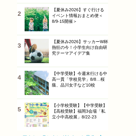
【夏休み2026】すぐ行ける
イベント情報おまとめ便＜
8/9-15開催＞
【夏休み2026】サッカーW杯
熱狂の今！小学生向け自由研
究テーマアイデア集
【中学受験】今週末行ける中
高一貫「学校見学」8/8…桜
蔭、品川女子など10校
【小学校受験】【中学受験】
【高校受験】福岡3会場「私
立小中高校展」8/22-23