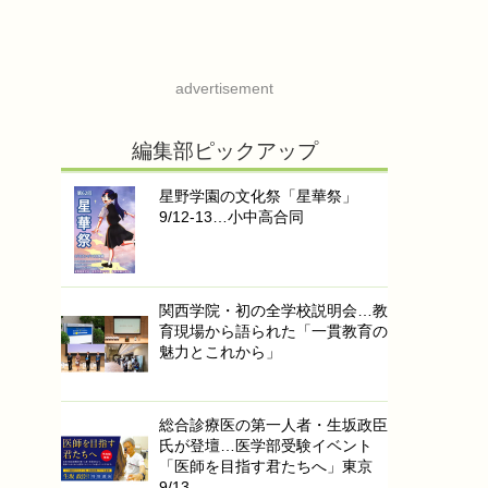
advertisement
編集部ピックアップ
星野学園の文化祭「星華祭」
9/12-13…小中高合同
関西学院・初の全学校説明会…教
育現場から語られた「一貫教育の
魅力とこれから」
総合診療医の第一人者・生坂政臣
氏が登壇…医学部受験イベント
「医師を目指す君たちへ」東京
9/13