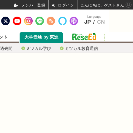
ログイン
こんにちは、ゲストさん
Language
JP
/
CN
ント
大学受験 by 東進
過去問
ミツカル学び
ミツカル教育通信