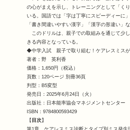
の心がまえを示し、トレーニングとして「く
いる。国語では「字は丁寧にスピーディーに
「書き間違いやすい漢字」「漢字の形違い」
このドリルは、親子での取組みを通じて少し
きる内容となっている。
◆中学入試 親子で取り組む！ケアレスミス
著者：野 英利香
価格：1,650円（税込）
頁数：120ページ 別冊36頁
判型：B5変型
発売日：2025年6月24日（火）
出版社：日本能率協会マネジメントセンター
ISBN：9784800593429
【
目次
】
第1章 ケアレスミス診断とタイプ別ミス発生