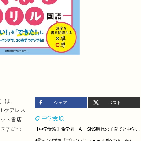
）は、
シェア
ポスト
む！ケアレス
中学受験
ネット書店
と国語につ
【中学受験】希学園「AI・SNS時代の子育てと中学受験の意義」9/18
4歳～小3対象「プレジデントFamily祭2026」9/6、東大医療体験も