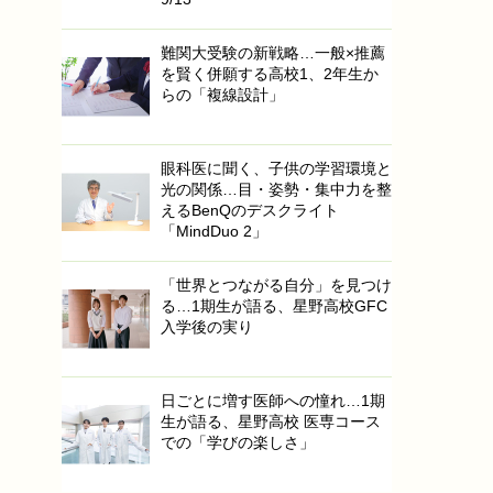
難関大受験の新戦略…一般×推薦
を賢く併願する高校1、2年生か
らの「複線設計」
眼科医に聞く、子供の学習環境と
光の関係…目・姿勢・集中力を整
えるBenQのデスクライト
「MindDuo 2」
「世界とつながる自分」を見つけ
る…1期生が語る、星野高校GFC
入学後の実り
日ごとに増す医師への憧れ…1期
生が語る、星野高校 医専コース
での「学びの楽しさ」